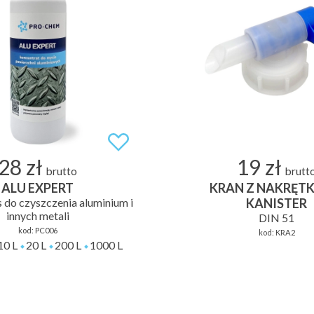
28 zł
19 zł
brutto
brutt
ALU EXPERT
KRAN Z NAKRĘTK
do czyszczenia aluminium i
KANISTER
innych metali
DIN 51
kod:
PC006
kod:
KRA2
10 L
20 L
200 L
1000 L