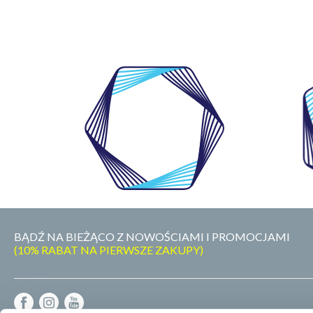
WŁASNE
LABORATORIUM
BĄDŹ NA BIEŻĄCO Z NOWOŚCIAMI I PROMOCJAMI
(10% RABAT NA PIERWSZE ZAKUPY)