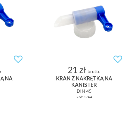
21 zł
o
brutto
Ą NA
KRAN Z NAKRĘTKĄ NA
KANISTER
DIN 45
kod:
KRA4