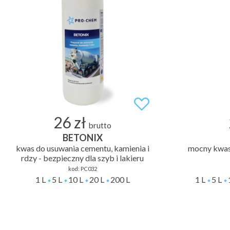
26 zł
brutto
BETONIX
kwas do usuwania cementu, kamienia i
mocny kwas 
rdzy - bezpieczny dla szyb i lakieru
kod:
PC032
1 L
5 L
10 L
20 L
200 L
1 L
5 L