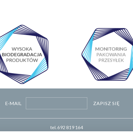
WYSOKA
MONITORING
BIODEGRADACJA
PAKOWANIA
PRODUKTÓW
PRZESYŁEK
ZAPISZ SIĘ
E-MAIL
tel.
692 819 164
pn-pt 8:00-16:00