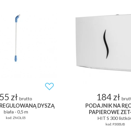
55 zł
184 zł
brutto
brut
 REGULOWANĄ DYSZĄ
PODAJNIK NA RĘC
biała - 0,5 m
PAPIEROWE ZET
HIT S 300 listk
kod:
ZNOL05
kod:
P300SJB