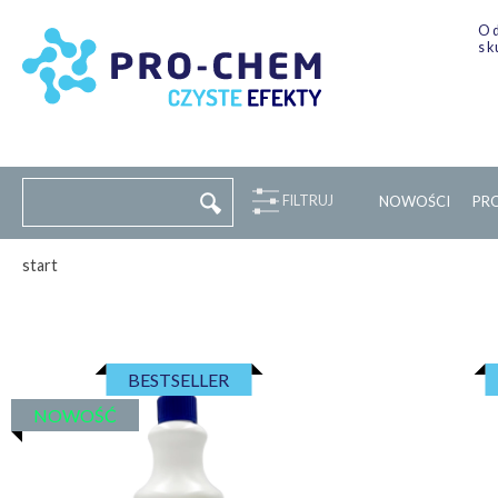
Od
sk
FILTRUJ
NOWOŚCI
P
R
start
BESTSELLER
NOWOŚĆ