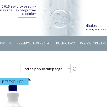
 2015 roku tworzymy
uteczne i ekologiczne
produkty
dbając
o najwyższą
O
M
O
C
J
E
PRZEMYSŁ I WARSZTAT
ROLNICTWO
KOSMETYKI SA
BESTSELLER