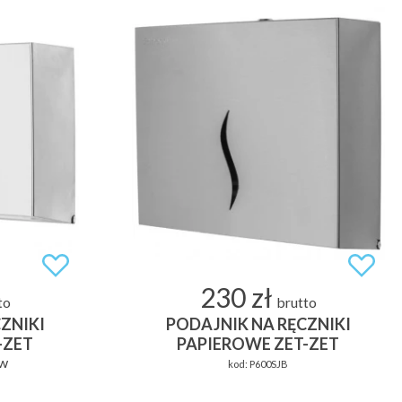
230 zł
to
brutto
ZNIKI
PODAJNIK NA RĘCZNIKI
-ZET
PAPIEROWE ZET-ZET
ów
kod:
P600SJB