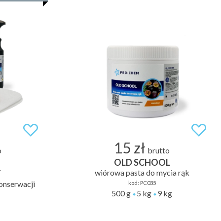
15 zł
o
brutto
OLD SCHOOL
wiórowa pasta do mycia rąk
T
onserwacji
kod:
PC035
500 g
5 kg
9 kg