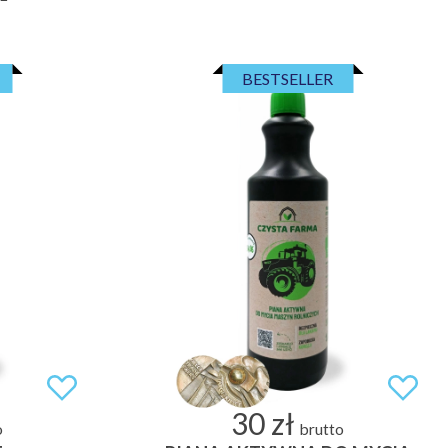
BESTSELLER
30 zł
o
brutto