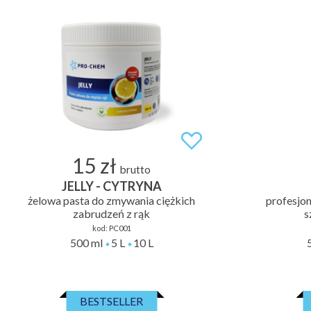
15 zł
brutto
JELLY - CYTRYNA
żelowa pasta do zmywania ciężkich
profesjon
zabrudzeń z rąk
s
kod:
PC001
500 ml
5 L
10 L
BESTSELLER