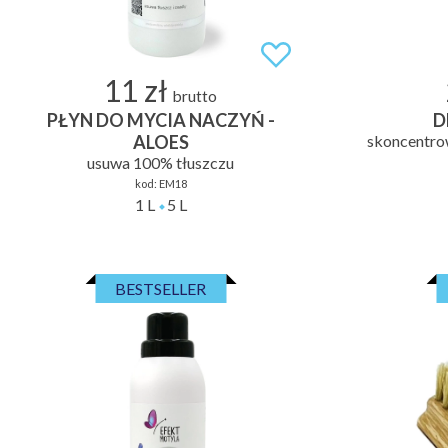
11 zł
brutto
PŁYN DO MYCIA NACZYŃ -
D
ALOES
skoncentro
usuwa 100% tłuszczu
kod:
EM18
1 L
5 L
BESTSELLER