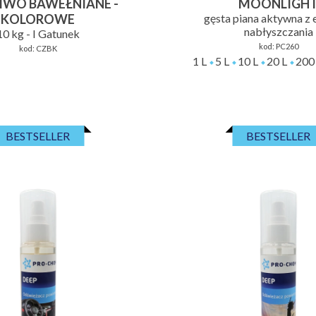
IWO BAWEŁNIANE -
MOONLIGH
KOLOROWE
gęsta piana aktywna z
nabłyszczania
10 kg - I Gatunek
kod:
PC260
kod:
CZBK
1 L
5 L
10 L
20 L
200
BESTSELLER
BESTSELLER