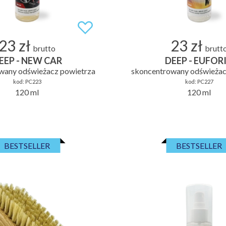
23 zł
23 zł
brutto
brutt
EEP - NEW CAR
DEEP - EUFOR
wany odświeżacz powietrza
skoncentrowany odświeżac
kod:
PC223
kod:
PC227
120 ml
120 ml
BESTSELLER
BESTSELLER