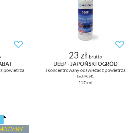
23 zł
o
brutto
SABAT
DEEP - JAPOŃSKI OGRÓD
z powietrza
skoncentrowany odświeżacz powietrza
kod:
PC241
120 ml
MOCYJNY