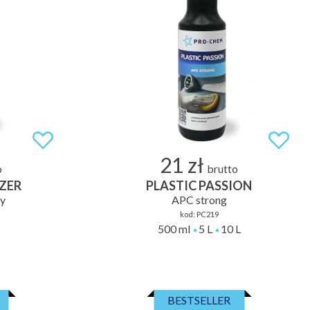
21 zł
o
brutto
ZER
PLASTIC PASSION
zy
APC strong
kod:
PC219
500 ml
5 L
10 L
BESTSELLER