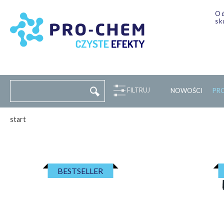
Od
sk
FILTRUJ
NOWOŚCI
P
R
start
BESTSELLER