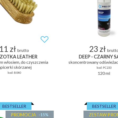
11 zł
23 zł
brutto
brutt
ZOTKA LEATHER
DEEP - CZARNY 
ym włosiem, do czyszczenia
skoncentrowany odświeżac
apicerki skórzanej
kod:
PC233
120 ml
kod:
B040
BESTSELLER
BESTSELLER
PROMOCJA
ZESTAW PRO
-15%