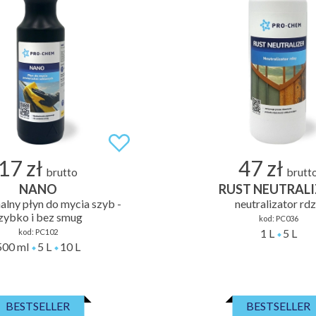
17 zł
47 zł
brutto
brutt
NANO
RUST NEUTRALI
alny płyn do mycia szyb -
neutralizator rd
zybko i bez smug
kod:
PC036
1 L
5 L
kod:
PC102
500 ml
5 L
10 L
BESTSELLER
BESTSELLER