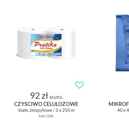
92 zł
brutto
CZYŚCIWO CELULOZOWE
MIKROF
białe, bezpyłowe / 2 x 250 m
40 x 4
kod:
CZ01