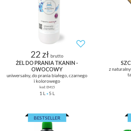
22 zł
brutto
ŻEL DO PRANIA TKANIN -
SZC
OWOCOWY
z naturaln
t
uniwersalny, do prania białego, czarnego
i kolorowego
kod:
EM15
1 L
5 L
BESTSELLER