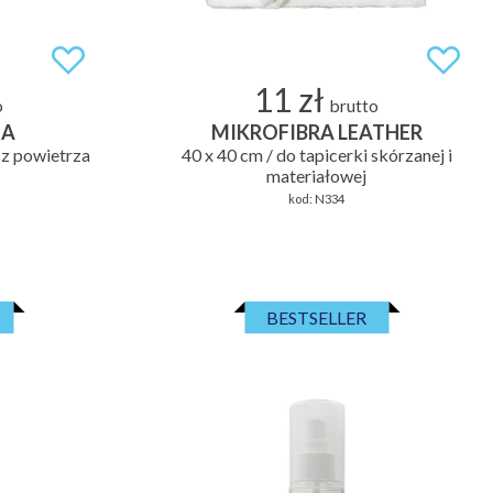
11 zł
o
brutto
IA
MIKROFIBRA LEATHER
z powietrza
40 x 40 cm / do tapicerki skórzanej i
materiałowej
kod:
N334
BESTSELLER