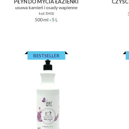
PŁYN DO MYCIA ŁAZIENKI
CZYŚC
usuwa kamień i osady wapienne
kod:
EM02
500 ml
5 L
BESTSELLER