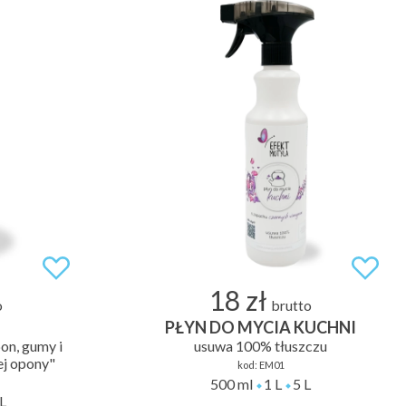
18 zł
o
brutto
PŁYN DO MYCIA KUCHNI
pon, gumy i
usuwa 100% tłuszczu
ej opony"
kod:
EM01
500 ml
1 L
5 L
L