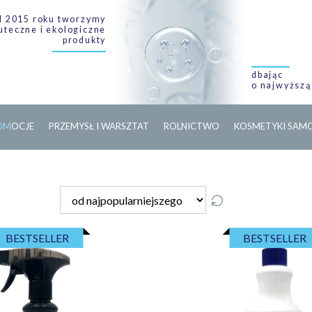
 2015 roku tworzymy
uteczne i ekologiczne
produkty
dbając
o najwyższą
O
M
O
C
J
E
PRZEMYSŁ I WARSZTAT
ROLNICTWO
KOSMETYKI SA
BESTSELLER
BESTSELLER