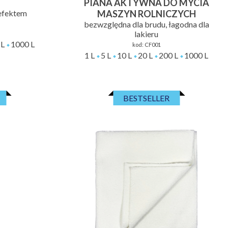
T
PIANA AKTYWNA DO MYCIA
 efektem
MASZYN ROLNICZYCH
bezwzględna dla brudu, łagodna dla
lakieru
 L
1000 L
kod:
CF001
1 L
5 L
10 L
20 L
200 L
1000 L
BESTSELLER