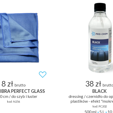
8 zł
38 zł
brutto
brutt
IBRA PERFECT GLASS
BLACK
0 cm / do szyb i luster
dressing / czernidło do o
plastików - efekt "mokr
kod:
N256
kod:
PC202
500 ml
5 L
10 