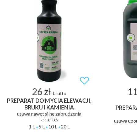
26 zł
11
brutto
PREPARAT DO MYCIA ELEWACJI,
BRUKU I KAMIENIA
PREPAR
usuwa nawet silne zabrudzenia
usuwa upor
kod:
CF005
1 L
5 L
10 L
20 L