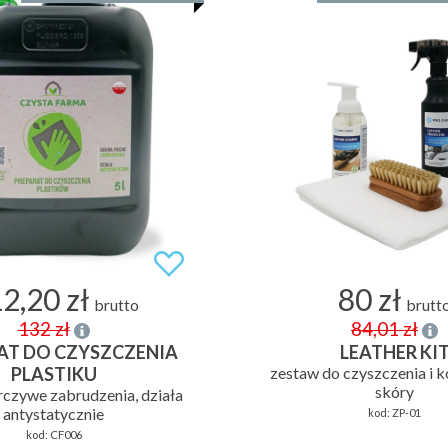
2,20 zł
80 zł
brutto
brutt
132 zł
84,01 zł
AT DO CZYSZCZENIA
LEATHER KI
PLASTIKU
zestaw do czyszczenia i k
skóry
czywe zabrudzenia, działa
antystatycznie
kod:
ZP-01
kod:
CF006