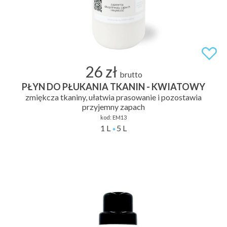
26 zł
brutto
PŁYN DO PŁUKANIA TKANIN - KWIATOWY
zmiękcza tkaniny, ułatwia prasowanie i pozostawia
przyjemny zapach
kod:
EM13
1 L
5 L