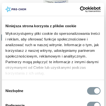
Niniejsza strona korzysta z plików cookie
Wykorzystujemy pliki cookie do spersonalizowania treści
26 zł
1 z 11
i reklam, aby oferować funkcje społecznościowe i
brutto
PŁYN DO PŁUKANIA TKANIN - PERFUMOWANY
analizować ruch w naszej witrynie. Informacje o tym, jak
zmiękcza tkaniny, ułatwia prasowanie i pozostawia
korzystasz z naszej witryny, udostępniamy partnerom
przyjemny zapach
społecznościowym, reklamowym i analitycznym.
kod:
EM12
Partnerzy mogą połączyć te informacje z innymi danymi
1 L
5 L
otrzymanymi od Ciebie lub uzyskanymi podczas
korzystania z ich usług.
Wybór
Niezbędne
zgody
Preferencje