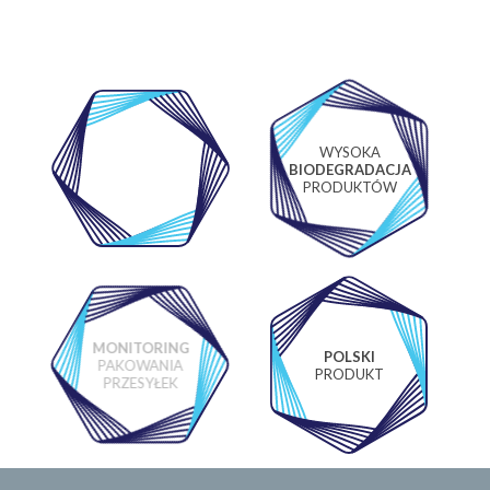
WYSOKA
WŁASNE
BIODEGRADACJA
LABORATORIUM
PRODUKTÓW
MONITORING
POLSKI
PAKOWANIA
PRODUKT
PRZESYŁEK