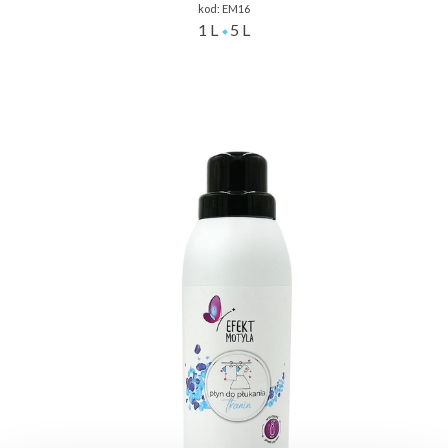
kod:
EM16
1 L
5 L