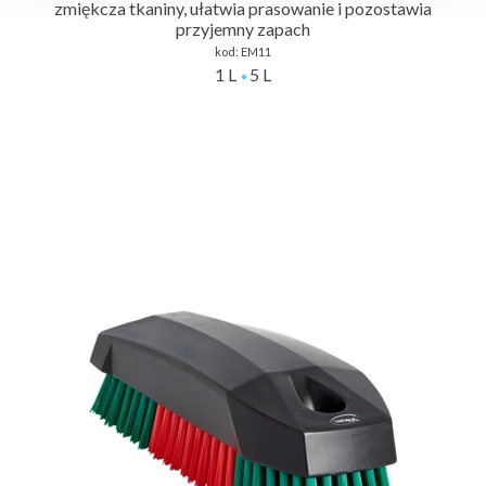
zmiękcza tkaniny, ułatwia prasowanie i pozostawia
przyjemny zapach
kod:
EM11
1 L
5 L