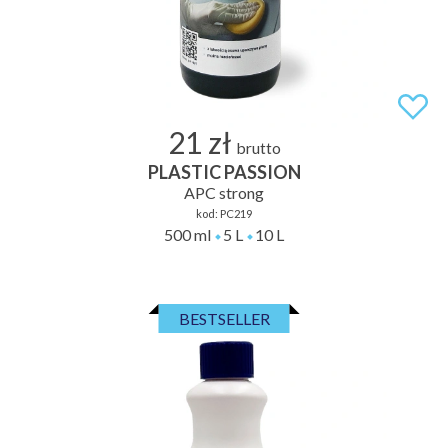
21 zł
brutto
PLASTIC PASSION
APC strong
kod:
PC219
500 ml
5 L
10 L
BESTSELLER