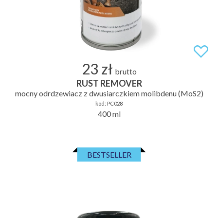
23 zł
brutto
RUST REMOVER
mocny odrdzewiacz z dwusiarczkiem molibdenu (MoS2)
kod:
PC028
400 ml
BESTSELLER