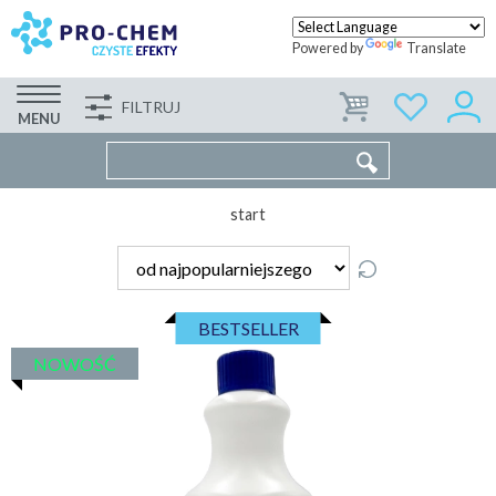
Powered by
Translate
FILTRUJ
FIRMA
WSPÓŁPRACA
KONTAKT
MENU
start
BESTSELLER
NOWOŚĆ