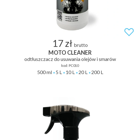
17 zł
brutto
MOTO CLEANER
odtłuszczacz do usuwania olejów i smarów
kod:
PC010
500 ml
5 L
10 L
20 L
200 L