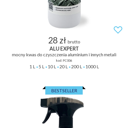
28 zł
brutto
ALU EXPERT
mocny kwas do czyszczenia aluminium i innych metali
kod:
PC006
1 L
5 L
10 L
20 L
200 L
1000 L
BESTSELLER