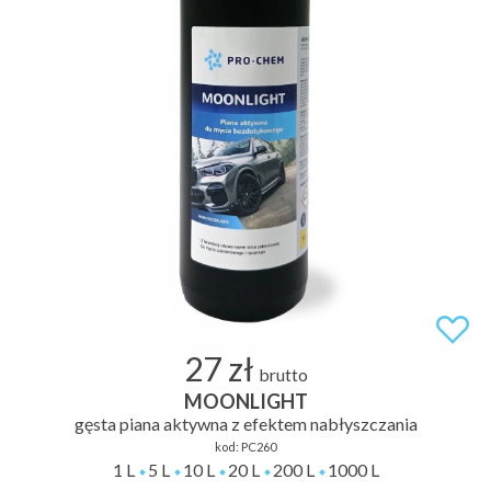
27 zł
brutto
MOONLIGHT
gęsta piana aktywna z efektem nabłyszczania
kod:
PC260
1 L
5 L
10 L
20 L
200 L
1000 L