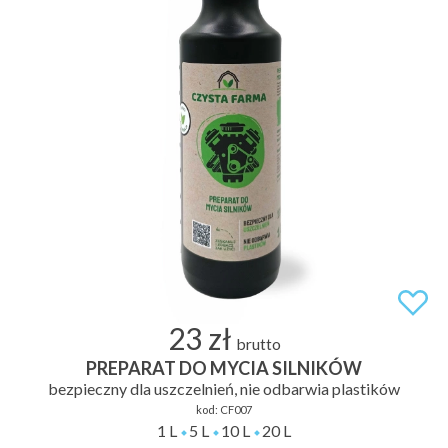
23 zł
brutto
PREPARAT DO MYCIA SILNIKÓW
bezpieczny dla uszczelnień, nie odbarwia plastików
kod:
CF007
1 L
5 L
10 L
20 L