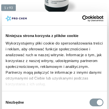
1 z 93
18 zł
brutto
RED MONSTER
kwaśny preparat do mycia felg i innych metali, pozostawia
Niniejsza strona korzysta z plików cookie
połysk
Wykorzystujemy pliki cookie do spersonalizowania treści
kod:
PC214
i reklam, aby oferować funkcje społecznościowe i
500 ml
5 L
10 L
20 L
analizować ruch w naszej witrynie. Informacje o tym, jak
korzystasz z naszej witryny, udostępniamy partnerom
społecznościowym, reklamowym i analitycznym.
BESTSELLER
Partnerzy mogą połączyć te informacje z innymi danymi
otrzymanymi od Ciebie lub uzyskanymi podczas
korzystania z ich usług.
Wybór
Niezbędne
zgody