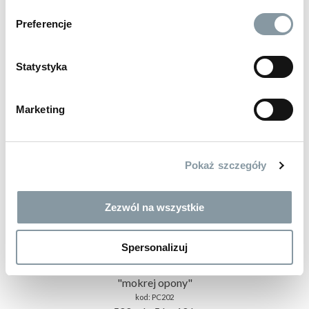
Preferencje
Statystyka
Marketing
Pokaż szczegóły
Zezwól na wszystkie
38 zł
brutto
Spersonalizuj
BLACK
dressing / czernidło do opon, gumy i plastików - efekt
"mokrej opony"
kod:
PC202