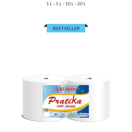
1 L
5 L
10 L
20 L
BESTSELLER