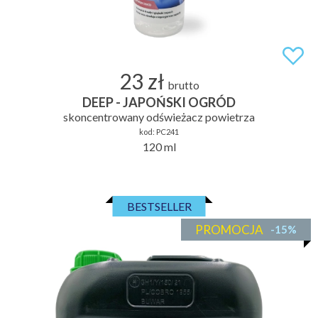
23 zł
brutto
DEEP - JAPOŃSKI OGRÓD
skoncentrowany odświeżacz powietrza
kod:
PC241
120 ml
BESTSELLER
PROMOCJA
-15%