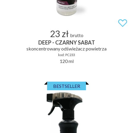
23 zł
brutto
DEEP - CZARNY SABAT
skoncentrowany odświeżacz powietrza
kod:
PC233
120 ml
BESTSELLER