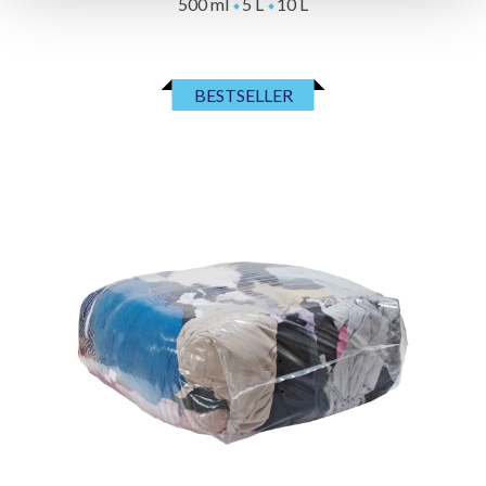
500 ml
5 L
10 L
BESTSELLER