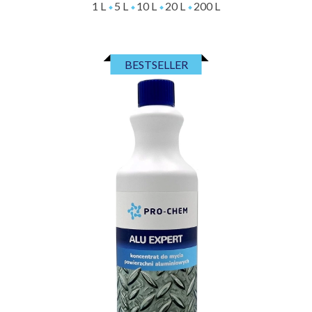
1 L
5 L
10 L
20 L
200 L
BESTSELLER