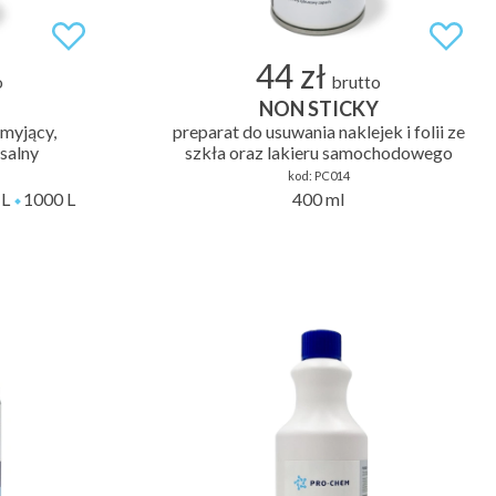
44 zł
o
brutto
NON STICKY
 myjący,
preparat do usuwania naklejek i folii ze
salny
szkła oraz lakieru samochodowego
kod:
PC014
 L
1000 L
400 ml