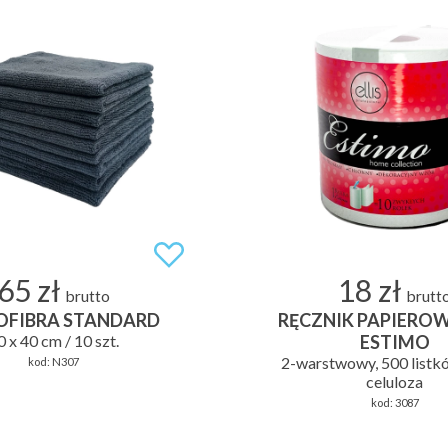
65 zł
18 zł
brutto
brutt
OFIBRA STANDARD
RĘCZNIK PAPIEROW
0 x 40 cm / 10 szt.
ESTIMO
2-warstwowy, 500 listk
kod:
N307
celuloza
kod:
3087