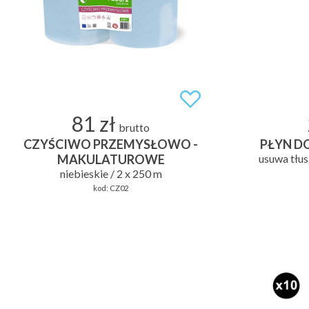
81 zł
brutto
CZYŚCIWO PRZEMYSŁOWO -
PŁYN D
MAKULATUROWE
usuwa tłus
niebieskie / 2 x 250 m
kod:
CZ02