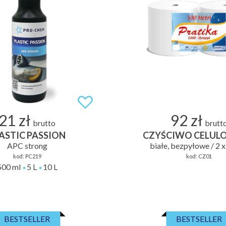
21 zł
92 zł
brutto
brutt
ASTIC PASSION
CZYŚCIWO CELUL
APC strong
białe, bezpyłowe / 2 
kod:
PC219
kod:
CZ01
500 ml
5 L
10 L
BESTSELLER
BESTSELLER