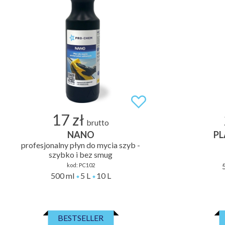
17 zł
brutto
NANO
PL
profesjonalny płyn do mycia szyb -
szybko i bez smug
kod:
PC102
500 ml
5 L
10 L
BESTSELLER