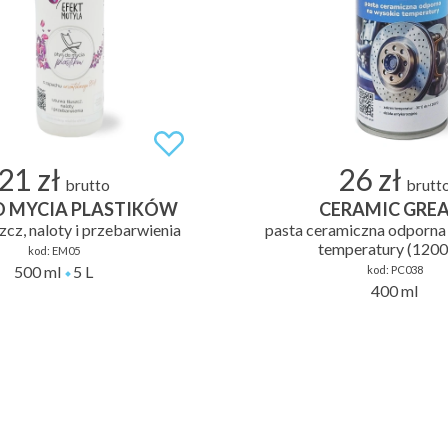
21 zł
26 zł
brutto
brutt
O MYCIA PLASTIKÓW
CERAMIC GRE
zcz, naloty i przebarwienia
pasta ceramiczna odporna
temperatury (120
kod:
EM05
500 ml
5 L
kod:
PC038
400 ml