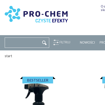
Od
sk
FILTRUJ
NOWOŚCI
P
R
start
BESTSELLER