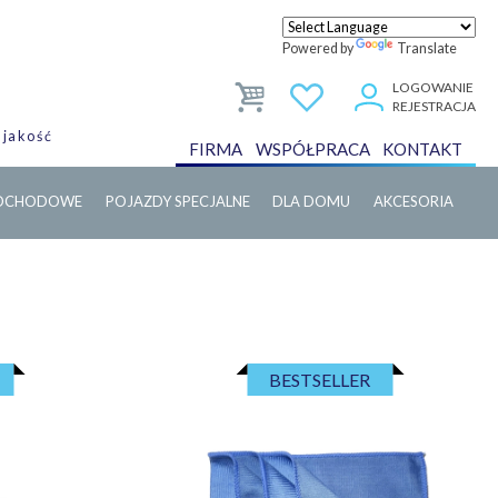
Powered by
Translate
LOGOWANIE
REJESTRACJA
 jakość
FIRMA
WSPÓŁPRACA
KONTAKT
MOCHODOWE
POJAZDY SPECJALNE
DLA DOMU
AKCESORIA
BESTSELLER