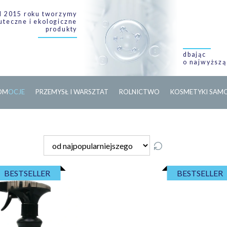
 2015 roku tworzymy
uteczne i ekologiczne
produkty
dbając
o najwyższą
O
M
O
C
J
E
PRZEMYSŁ I WARSZTAT
ROLNICTWO
KOSMETYKI SA
BESTSELLER
BESTSELLER