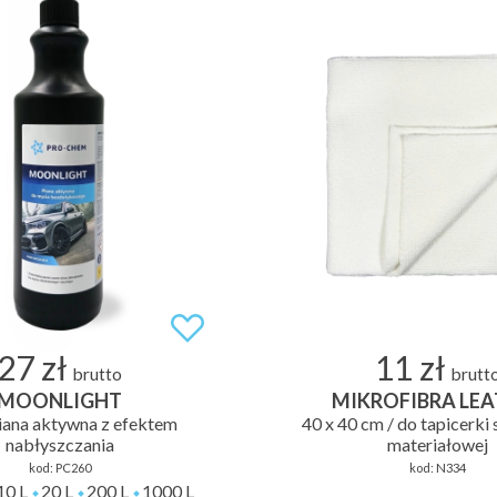
27 zł
11 zł
brutto
brutt
MOONLIGHT
MIKROFIBRA LEA
iana aktywna z efektem
40 x 40 cm / do tapicerki 
nabłyszczania
materiałowej
kod:
PC260
kod:
N334
10 L
20 L
200 L
1000 L