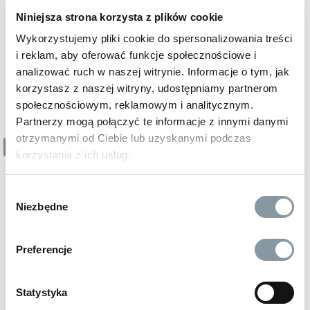
Niniejsza strona korzysta z plików cookie
Wykorzystujemy pliki cookie do spersonalizowania treści
i reklam, aby oferować funkcje społecznościowe i
analizować ruch w naszej witrynie. Informacje o tym, jak
korzystasz z naszej witryny, udostępniamy partnerom
społecznościowym, reklamowym i analitycznym.
Partnerzy mogą połączyć te informacje z innymi danymi
otrzymanymi od Ciebie lub uzyskanymi podczas
3 z 4
korzystania z ich usług.
Wybór
Niezbędne
zgody
26 zł
Preferencje
brutto
CERAMIC GREASE
pasta ceramiczna odporna na wysokie temperatury
Statystyka
(1200°C)