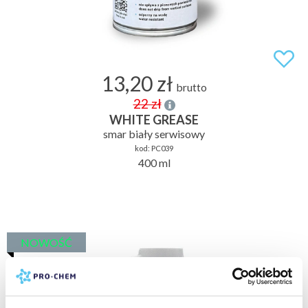
13,20 zł
brutto
22 zł
WHITE GREASE
smar biały serwisowy
kod:
PC039
400 ml
NOWOŚĆ