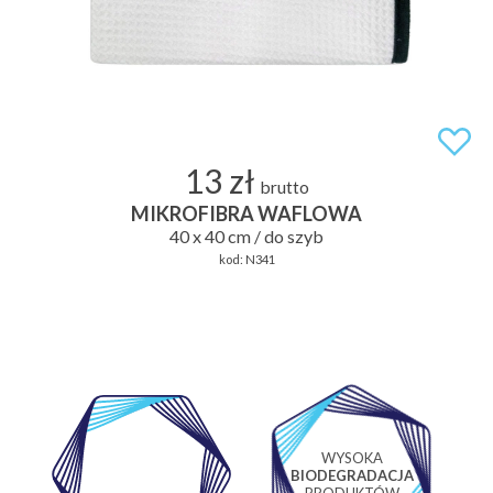
13 zł
brutto
MIKROFIBRA WAFLOWA
40 x 40 cm / do szyb
kod:
N341
WYSOKA
WŁASNE
BIODEGRADACJA
LABORATORIUM
PRODUKTÓW