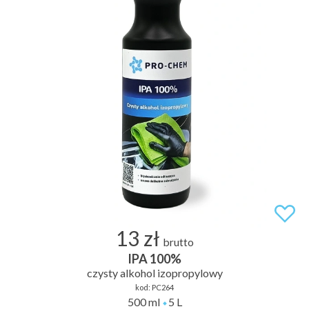
13 zł
brutto
IPA 100%
czysty alkohol izopropylowy
kod:
PC264
500 ml
5 L