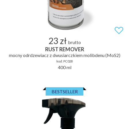
23 zł
brutto
RUST REMOVER
mocny odrdzewiacz z dwusiarczkiem molibdenu (MoS2)
kod:
PC028
400 ml
BESTSELLER