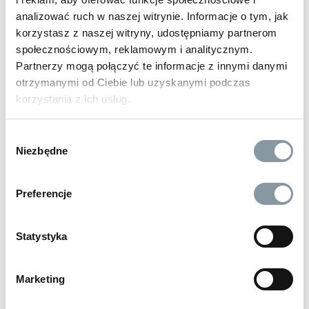
analizować ruch w naszej witrynie. Informacje o tym, jak
korzystasz z naszej witryny, udostępniamy partnerom
społecznościowym, reklamowym i analitycznym.
Partnerzy mogą połączyć te informacje z innymi danymi
otrzymanymi od Ciebie lub uzyskanymi podczas
korzystania z ich usług.
Wybór
Niezbędne
zgody
Preferencje
Statystyka
19 zł
brutto
Marketing
KRAN Z NAKRĘTKĄ NA KANISTER
DIN 51