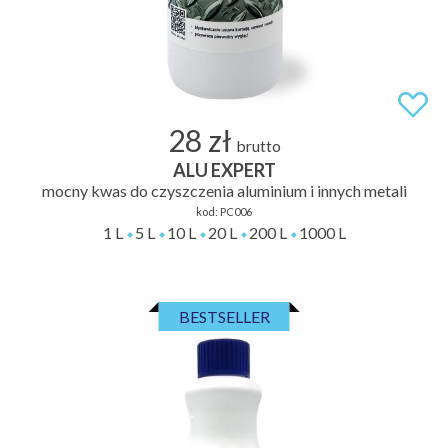
28 zł
brutto
ALU EXPERT
mocny kwas do czyszczenia aluminium i innych metali
kod:
PC006
1 L
5 L
10 L
20 L
200 L
1000 L
BESTSELLER