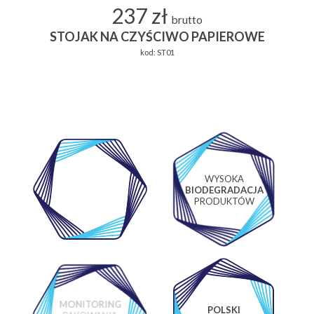
237 zł
brutto
STOJAK NA CZYŚCIWO PAPIEROWE
kod:
ST01
WYSOKA
WŁASNE
BIODEGRADACJA
LABORATORIUM
PRODUKTÓW
MONITORING
POLSKI