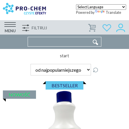
Powered by
Translate
FILTRUJ
FIRMA
WSPÓŁPRACA
KONTAKT
MENU
start
BESTSELLER
NOWOŚĆ