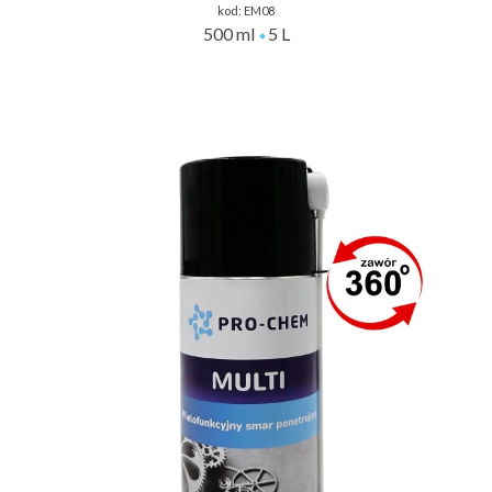
kod:
EM08
500 ml
5 L