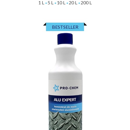
1 L
5 L
10 L
20 L
200 L
BESTSELLER