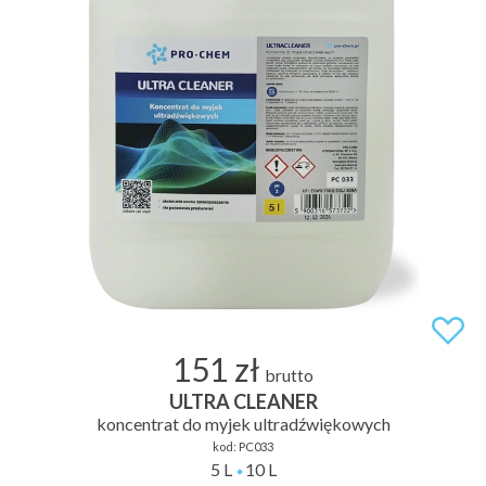
151 zł
brutto
ULTRA CLEANER
koncentrat do myjek ultradźwiękowych
kod:
PC033
5 L
10 L