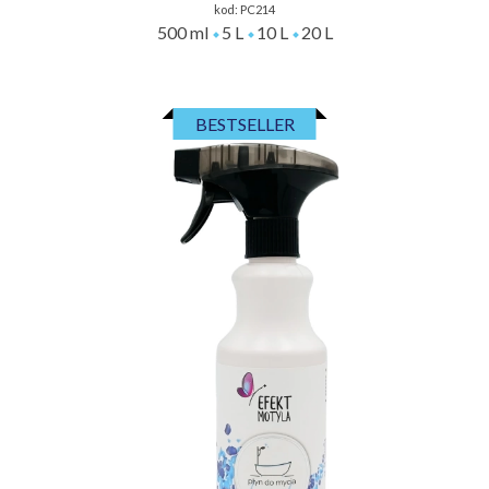
kod:
PC214
500 ml
5 L
10 L
20 L
BESTSELLER