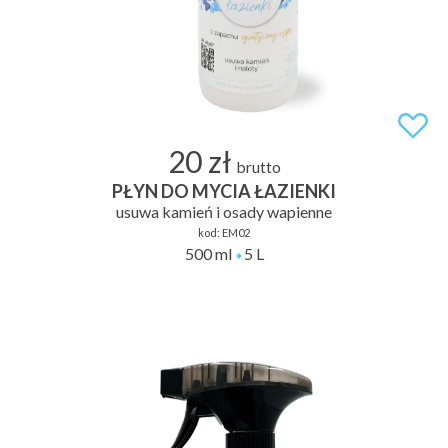
20 zł
brutto
PŁYN DO MYCIA ŁAZIENKI
usuwa kamień i osady wapienne
kod:
EM02
500 ml
5 L