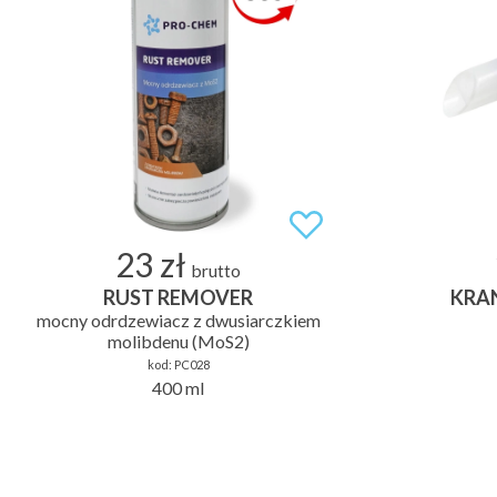
23 zł
brutto
RUST REMOVER
KRA
mocny odrdzewiacz z dwusiarczkiem
molibdenu (MoS2)
kod:
PC028
400 ml