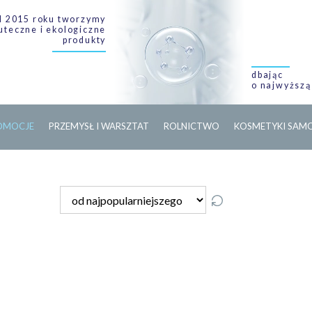
 2015 roku tworzymy
uteczne i ekologiczne
produkty
dbając
o najwyższą
O
M
O
C
J
E
PRZEMYSŁ I WARSZTAT
ROLNICTWO
KOSMETYKI SA