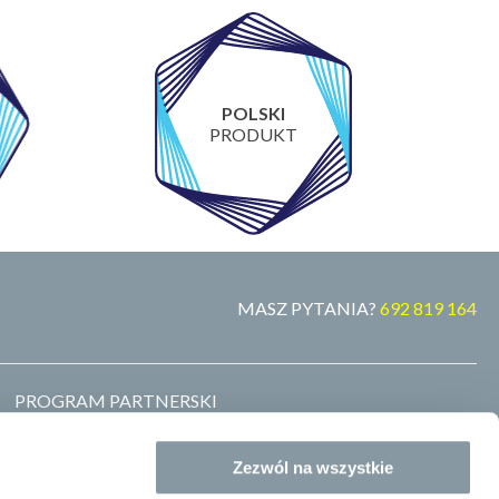
POLSKI
PRODUKT
MASZ PYTANIA?
692 819 164
PROGRAM PARTNERSKI
MARKA WŁASNA
ZOSTAŃ DYSTRYBUTOREM
Zezwól na wszystkie
GDZIE KUPIĆ
BLOG