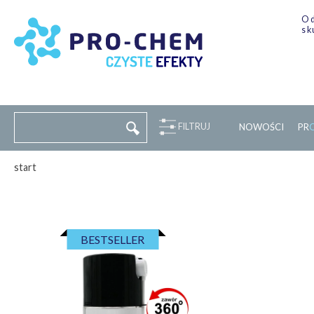
Od
sk
FILTRUJ
NOWOŚCI
P
R
start
BESTSELLER