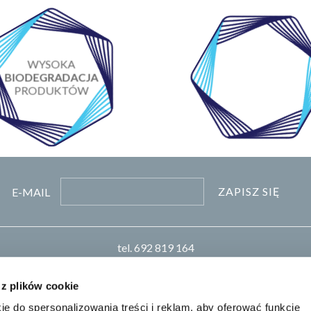
WYSOKA
MONITORING
BIODEGRADACJA
PAKOWANIA
PRODUKTÓW
PRZESYŁEK
ZAPISZ SIĘ
E-MAIL
tel.
692 819 164
pn-pt 8:00-16:00
biuro
pro-chem.pl
 z plików cookie
ie do spersonalizowania treści i reklam, aby oferować funkcje
Realizacja: KM7.pl