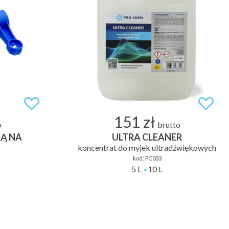
151 zł
o
brutto
Ą NA
ULTRA CLEANER
koncentrat do myjek ultradźwiękowych
kod:
PC033
5 L
10 L