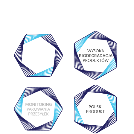
WYSOKA
WŁASNE
BIODEGRADACJA
LABORATORIUM
PRODUKTÓW
MONITORING
POLSKI
PAKOWANIA
PRODUKT
PRZESYŁEK