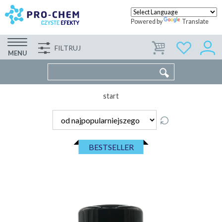
Powered by
Translate
FILTRUJ
FIRMA
WSPÓŁPRACA
KONTAKT
MENU
start
BESTSELLER