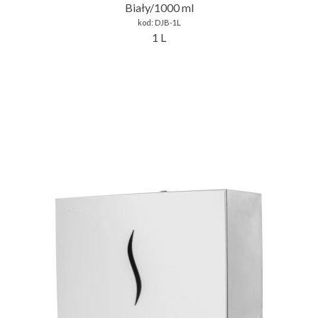
Biały/1000 ml
kod:
DJB-1L
1 L