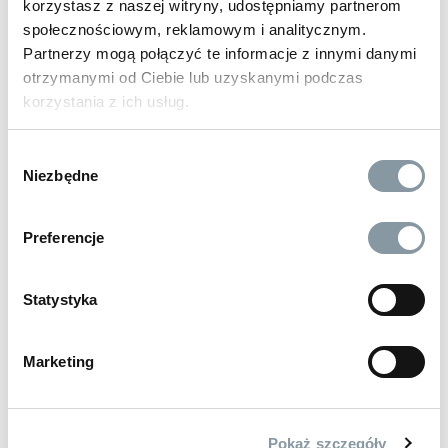
korzystasz z naszej witryny, udostępniamy partnerom
społecznościowym, reklamowym i analitycznym.
Partnerzy mogą połączyć te informacje z innymi danymi
otrzymanymi od Ciebie lub uzyskanymi podczas
korzystania z ich usług.
Wybór
Niezbędne
zgody
Preferencje
14 zł
brutto
DYSZA SPIENIAJĄCA VENUS
Statystyka
kod:
DSV1
Marketing
Pokaż szczegóły