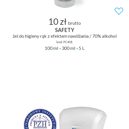
10 zł
brutto
SAFETY
żel do higieny rąk z efektem nawilżania / 70% alkohol
kod:
PC401
100 ml
300 ml
5 L