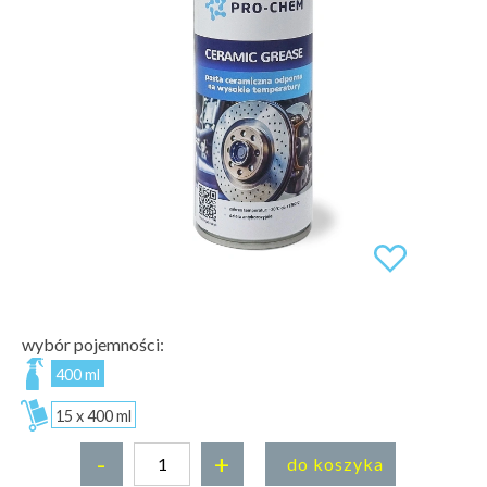
wybór pojemności:
400 ml
15 x 400 ml
-
+
do koszyka