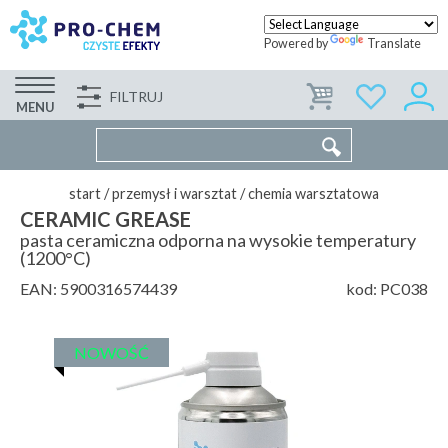
Powered by
Translate
FILTRUJ
FIRMA
WSPÓŁPRACA
KONTAKT
MENU
start
/
przemysł i warsztat
/
chemia warsztatowa
CERAMIC GREASE
pasta ceramiczna odporna na wysokie temperatury
(1200°C)
EAN:
5900316574439
kod:
PC038
NOWOŚĆ