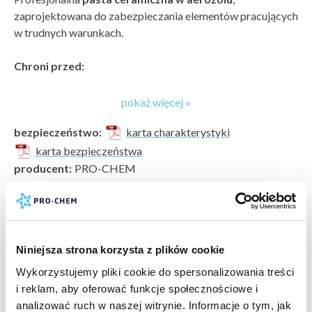
zaprojektowana do zabezpieczania elementów pracujących
w trudnych warunkach.
Chroni przed:
ekstremalnie wysokimi temperaturami (do
+1200°C
)
,
pokaż więcej »
dużymi obciążeniami,
korozją,
bezpieczeństwo:
karta charakterystyki
zatarciem i ścieraniem,
karta bezpieczeństwa
agresywnym działaniem chemikaliów.
producent:
PRO-CHEM
marka:
PRO-CHEM
odczyn PH:
nie dotyczy
Zastosowanie:
powierzchnia do wyczyszczenia:
uniwersalna »
,
do układów hamulcowych (w tym ABS)
pokaż więcej »
aluminium i inne metale »
do montażu śrub i gwintów
Niniejsza strona korzysta z plików cookie
rodzaj czyszczenia:
konserwacja
do czujników i wtryskiwaczy
typ czyszczenia:
specjalistyczne
Wykorzystujemy pliki cookie do spersonalizowania treści
do połączeń układów wydechowych
rodzaj obiektu do wyczyszczenia:
pojazdy specjalne »
,
i reklam, aby oferować funkcje społecznościowe i
do pomp, głowic cylindrów, kołnierzy
samochody osobowe i dostawcze »
,
maszyny rolnicze »
,
analizować ruch w naszej witrynie. Informacje o tym, jak