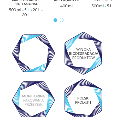
PROFESSIONAL
400 ml
500 ml
5 L
500 ml
5 L
20 L
30 L
WYSOKA
WŁASNE
BIODEGRADACJA
LABORATORIUM
PRODUKTÓW
MONITORING
POLSKI
PAKOWANIA
PRODUKT
PRZESYŁEK