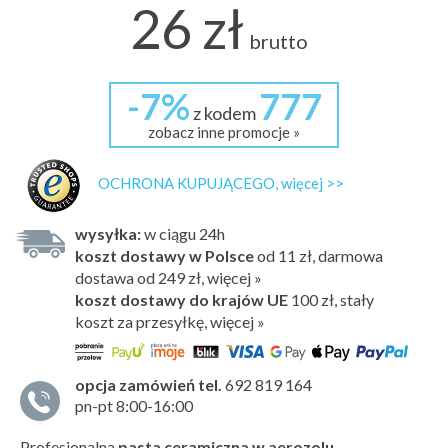
26 zł
brutto
-7%
777
z kodem
zobacz inne promocje »
OCHRONA KUPUJĄCEGO, więcej >>
wysyłka:
w ciągu 24h
koszt dostawy w Polsce
od 11 zł, darmowa
dostawa od 249 zł, więcej »
koszt dostawy do krajów UE
100 zł,
stały
koszt za przesyłkę, więcej »
opcja zamówień tel.
692 819 164
pn-pt 8:00-16:00
Profesjonalna
pasta ceramiczna w aerozolu
,