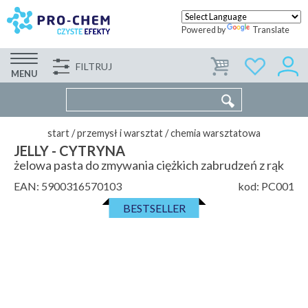
Powered by
Translate
FILTRUJ
FIRMA
WSPÓŁPRACA
KONTAKT
MENU
start
/
przemysł i warsztat
/
chemia warsztatowa
JELLY - CYTRYNA
żelowa pasta do zmywania ciężkich zabrudzeń z rąk
EAN:
5900316570103
kod:
PC001
BESTSELLER