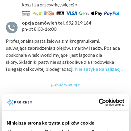
koszt za przesyłkę, więcej »
opcja zamówień tel.
692 819 164
pn-pt 8:00-16:00
Profesjonalna pasta żelowa z mikrogranulkami,
usuwająca zabrudzenia z olejów, smarów i sadzy. Posiada
doskonałe właściwości myjące i jest łagodna dla
skóry. Składniki pasty nie są szkodliwe dla środowiska
i ulegają całkowitej biodegradacji.
Nie zatyka kanalizacji
.
Sposób użycia
pokaż więcej »
Nanieść pastę
na suche ręce
, czas rozcierania uzależnić od
stopnia zabrudzenia. Spłukać wodą.
bezpieczeństwo:
karta charakterystyki
arkusz składników
karta bezpieczeństwa
Dawkowanie
producent:
PRO-CHEM
5 ml na jedno mycie
marka:
PRO-CHEM
Niniejsza strona korzysta z plików cookie
Przechowywanie / magazynowanie
odczyn PH:
neutralny (7)