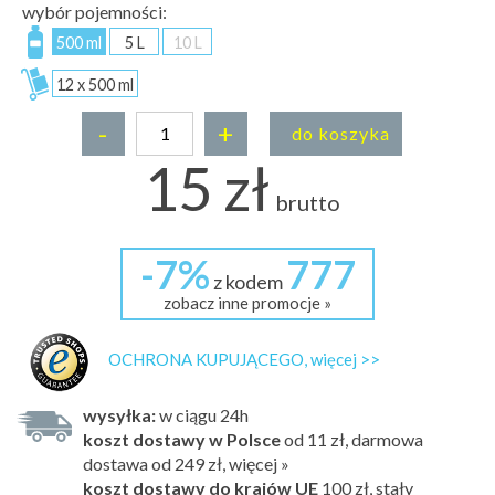
wybór pojemności:
500 ml
5 L
10 L
12 x 500 ml
-
+
do koszyka
15 zł
brutto
-7%
777
z kodem
zobacz inne promocje »
OCHRONA KUPUJĄCEGO, więcej >>
wysyłka:
w ciągu 24h
koszt dostawy w Polsce
od 11 zł, darmowa
dostawa od 249 zł, więcej »
koszt dostawy do krajów UE
100 zł,
stały