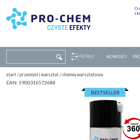
Od
sk
FILTRUJ
NOWOŚCI
P
R
start
/
przemysł i warsztat
/
chemia warsztatowa
EAN:
5900316572688
BESTSELLER