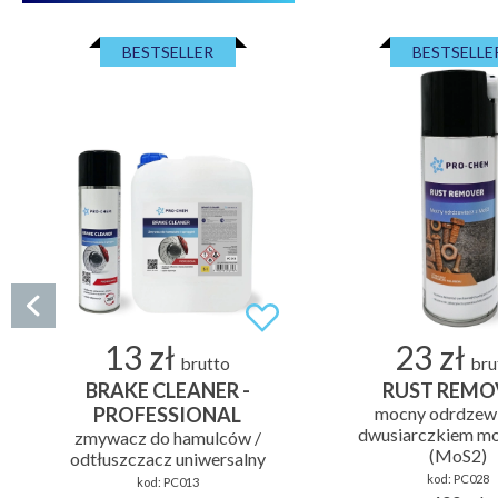
BESTSELLER
BESTSELLE
13 zł
23 zł
brutto
bru
BRAKE CLEANER -
RUST REMO
PROFESSIONAL
mocny odrdzewi
dwusiarczkiem mo
zmywacz do hamulców /
(MoS2)
odtłuszczacz uniwersalny
kod:
PC028
kod:
PC013