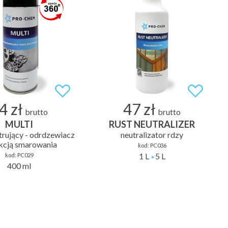
4 zł
47 zł
brutto
brutto
MULTI
RUST NEUTRALIZER
trujący - odrdzewiacz
neutralizator rdzy
nkcją smarowania
kod:
PC036
1 L
5 L
kod:
PC029
400 ml