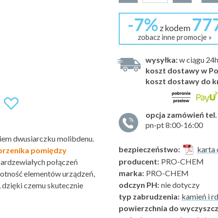
-7%
77
z kodem
zobacz inne promocje »
wysyłka:
w ciągu 24
koszt dostawy w Po
koszt dostawy do k
opcja zamówień tel.
pn-pt 8:00-16:00
iem dwusiarczku molibdenu.
bezpieczeństwo:
karta 
przenika pomiędzy
producent:
PRO-CHEM
zardzewiałych połączeń
marka:
PRO-CHEM
otność elementów urządzeń,
odczyn PH:
nie dotyczy
, dzięki czemu skutecznie
typ zabrudzenia:
kamień i r
powierzchnia do wyczyszcz