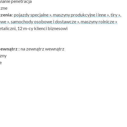
anie penetracja
czne
zenia:
pojazdy specjalne »
,
maszyny produkcyjne i inne »
,
tiry »
,
owe »
,
samochody osobowe i dostawcze »
,
maszyny rolnicze »
etaliczni, 12 m-cy klienci biznesowi
ewnątrz :
na zewnątrz wewnątrz
zny
e