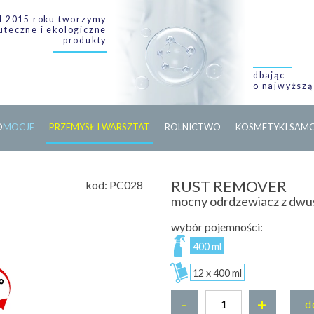
 2015 roku tworzymy
uteczne i ekologiczne
produkty
dbając
o najwyższą
O
M
O
C
J
E
PRZEMYSŁ I WARSZTAT
ROLNICTWO
KOSMETYKI SA
RUST REMOVER
kod:
PC028
mocny odrdzewiacz z dwu
wybór pojemności:
400 ml
12 x 400 ml
-
+
d