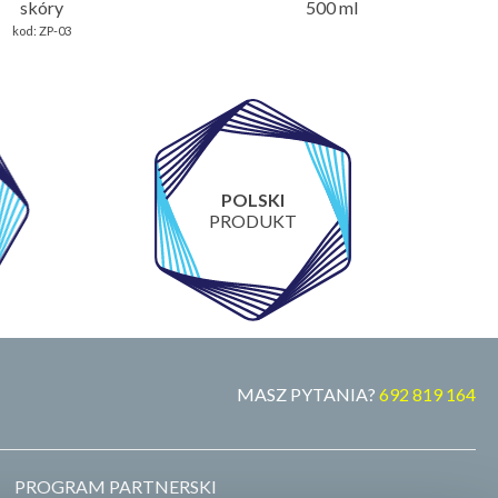
skóry
500 ml
kod:
ZP-03
POLSKI
PRODUKT
MASZ PYTANIA?
692 819 164
PROGRAM PARTNERSKI