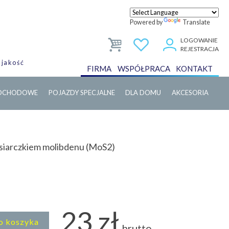
Powered by
Translate
LOGOWANIE
REJESTRACJA
 jakość
FIRMA
WSPÓŁPRACA
KONTAKT
MOCHODOWE
POJAZDY SPECJALNE
DLA DOMU
AKCESORIA
siarczkiem molibdenu (MoS2)
23 zł
o koszyka
brutto