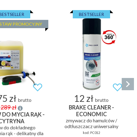
BESTSELLER
BESTSELLER
STAW PROMOCYJNY
5 zł
12 zł
brutto
brutto
289 zł
BRAKE CLEANER -
ECONOMIC
 DO MYCIA RĄK -
zmywacz do hamulców /
CYTRYNA
odtłuszczacz uniwersalny
w do dokładnego
ia rąk - delikatny dla
kod:
PC012