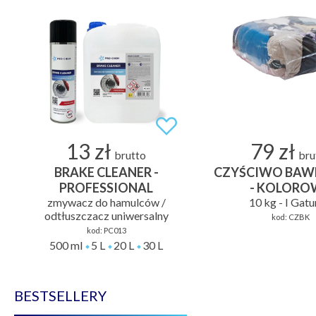
13 zł
79 zł
brutto
bru
BRAKE CLEANER -
CZYŚCIWO BAW
PROFESSIONAL
- KOLORO
zmywacz do hamulców /
10 kg - I Gat
odtłuszczacz uniwersalny
kod:
CZBK
kod:
PC013
500 ml
5 L
20 L
30 L
BESTSELLERY