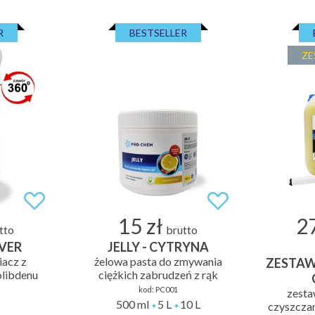
R
BESTSELLER
ZE
15 zł
27
tto
brutto
VER
JELLY - CYTRYNA
acz z
żelowa pasta do zmywania
ZESTAW
libdenu
ciężkich zabrudzeń z rąk
kod:
PC001
zesta
500 ml
5 L
10 L
czyszczan