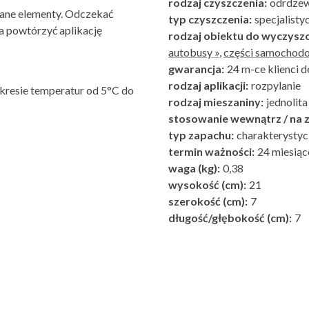
rodzaj czyszczenia:
odrdzewi
wane elementy. Odczekać
typ czyszczenia:
specjalisty
a powtórzyć aplikację
rodzaj obiektu do wyczyszc
autobusy »
,
części samochod
gwarancja:
24 m-ce klienci d
rodzaj aplikacji:
rozpylanie
kresie temperatur od 5°C do
rodzaj mieszaniny:
jednolita
stosowanie wewnątrz / na z
typ zapachu:
charakterystyc
termin ważności:
24 miesiąc
waga (kg):
0,38
wysokość (cm):
21
szerokość (cm):
7
długość/głębokość (cm):
7