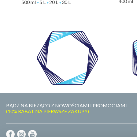
400 ml
500 ml
5 L
20 L
30 L
WŁASNE
LABORATORIUM
BĄDŹ NA BIEŻĄCO Z NOWOŚCIAMI I PROMOCJAMI
(10% RABAT NA PIERWSZE ZAKUPY)