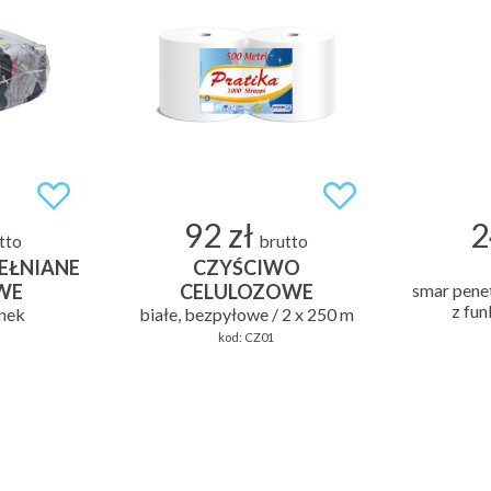
92 zł
2
tto
brutto
EŁNIANE
CZYŚCIWO
WE
CELULOZOWE
smar pene
z fu
unek
białe, bezpyłowe / 2 x 250 m
kod:
CZ01