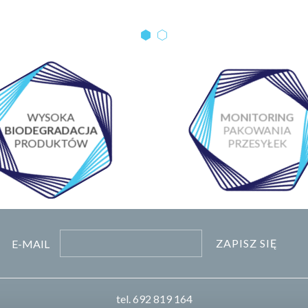
WYSOKA
MONITORING
BIODEGRADACJA
PAKOWANIA
PRODUKTÓW
PRZESYŁEK
ZAPISZ SIĘ
E-MAIL
tel.
692 819 164