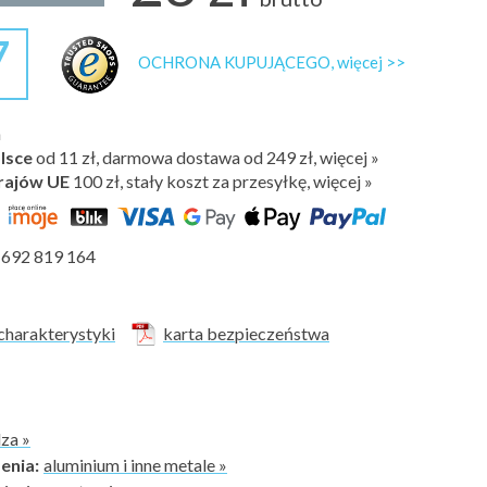
7
OCHRONA KUPUJĄCEGO, więcej >>
h
lsce
od 11 zł, darmowa dostawa od 249 zł, więcej »
rajów UE
100 zł,
stały koszt za przesyłkę, więcej »
692 819 164
charakterystyki
karta bezpieczeństwa
dza »
enia:
aluminium i inne metale »