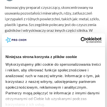
Innowacyjny preparat czyszczący, skoncentrowany na
usuwaniu pozostałości mineralnych, rdzy, zatłuszczeń
i przypaleń z różnych powierzchni, takich jak: metal, szkło,
plastik i guma. Szczególnie polecany jest do czyszczenia
gaźników i wtryskiwaczy oraz innych części silnika. W
odróżnieniu od innych środków chemicznych, nie tylko
skutecznie usuwa zanieczyszczenia, ale również
nie
pokaż więcej »
pozostawia nieestetycznych przebarwień czy
bezpieczeństwo:
karta charakterystyki
zmatowień na powierzchni
. Dzięki skutecznemu
Niniejsza strona korzysta z plików cookie
i szybkiemu działaniu, zapewnia efektywne oczyszczanie,
karta bezpieczeństwa
Wykorzystujemy pliki cookie do spersonalizowania treści
a jego unikalna formuła gwarantuje nie tylko skuteczność,
producent:
PRO-CHEM
i reklam, aby oferować funkcje społecznościowe i
ale także zachowanie nieskazitelnej estetyki po
marka:
PRO-CHEM
analizować ruch w naszej witrynie. Informacje o tym, jak
zastosowaniu.
odczyn PH:
kwaśny (1-6)
korzystasz z naszej witryny, udostępniamy partnerom
wartość PH:
2
Sposób użycia
społecznościowym, reklamowym i analitycznym.
pokaż więcej »
typ zabrudzenia:
tłuszcze »
,
przypalenia i nagary »
,
oleje i
Czyścić przez 2 - 20 minut, w temperaturze 50 - 60°C
Partnerzy mogą połączyć te informacje z innymi danymi
smary »
PRODUKTY POWIĄZANE
otrzymanymi od Ciebie lub uzyskanymi podczas
powierzchnia do wyczyszczenia:
opony i elementy
Dawkowani
e
korzystania z ich usług.
gumowe »
,
szkło »
,
stal nierdzewna »
,
aluminium i inne
W zależności od stopnia zabrudzenia, stosować roztwór: