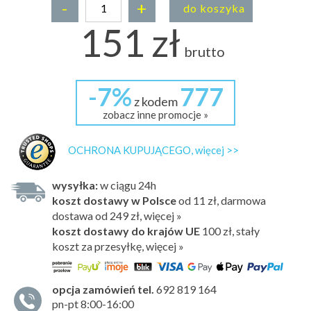
-
+
do koszyka
151 zł
brutto
-7%
777
z kodem
zobacz inne promocje »
OCHRONA KUPUJĄCEGO, więcej >>
wysyłka:
w ciągu 24h
koszt dostawy w Polsce
od 11 zł, darmowa
dostawa od 249 zł, więcej »
koszt dostawy do krajów UE
100 zł,
stały
koszt za przesyłkę, więcej »
opcja zamówień tel.
692 819 164
pn-pt 8:00-16:00