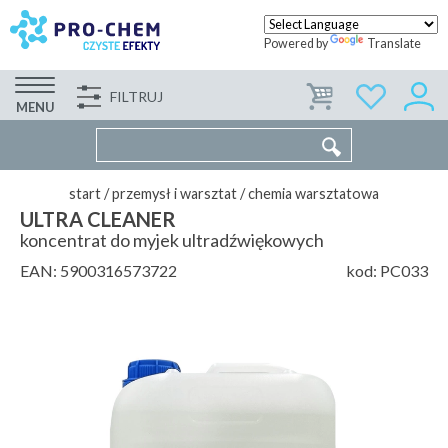
Powered by
Translate
FILTRUJ
FIRMA
WSPÓŁPRACA
KONTAKT
MENU
start
/
przemysł i warsztat
/
chemia warsztatowa
ULTRA CLEANER
koncentrat do myjek ultradźwiękowych
EAN:
5900316573722
kod:
PC033