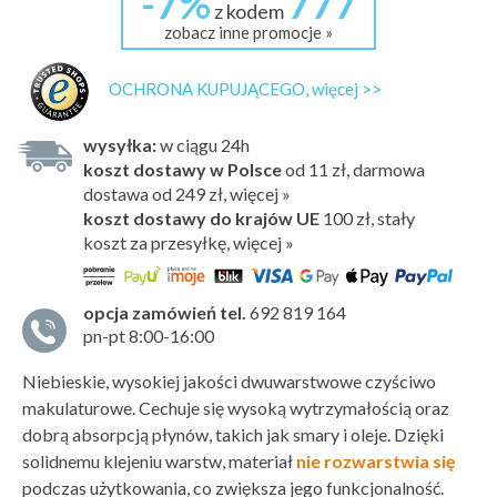
-7%
777
z kodem
zobacz inne promocje »
OCHRONA KUPUJĄCEGO, więcej >>
wysyłka:
w ciągu 24h
koszt dostawy w Polsce
od 11 zł, darmowa
dostawa od 249 zł, więcej »
koszt dostawy do krajów UE
100 zł,
stały
koszt za przesyłkę, więcej »
opcja zamówień tel.
692 819 164
pn-pt 8:00-16:00
Niebieskie, wysokiej jakości dwuwarstwowe czyściwo
makulaturowe. Cechuje się wysoką wytrzymałością oraz
dobrą absorpcją płynów, takich jak smary i oleje. Dzięki
solidnemu klejeniu warstw, materiał
nie rozwarstwia się
podczas użytkowania, co zwiększa jego funkcjonalność.