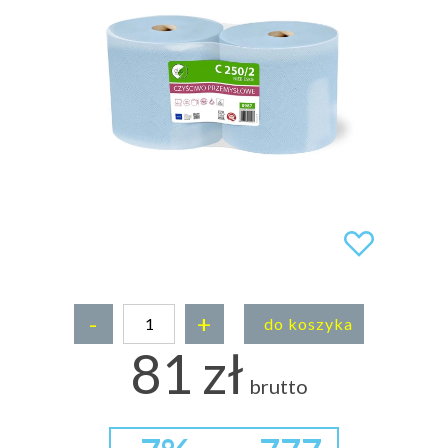
-
+
do koszyka
81 zł
brutto