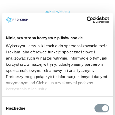
Parametry
pokaż więcej »
Surowiec: makulatura
producent:
PRO-CHEM
Liczba warstw: 2
marka:
ELLIS
Kolor czyściwa: niebieski
typ zabrudzenia:
zabrudzenia atmosferyczne »
,
tłuszcze »
,
Długość 1 sztuki: 250 m
Niniejsza strona korzysta z plików cookie
oleje i smary »
,
kamień i rdza »
,
zabrudzenia bieżące, kurz,
Wysokość czyściwa: 24,5 cm
Wykorzystujemy pliki cookie do spersonalizowania treści
plamy po żywności i napojach »
Średnica jednej rolki: 28 cm
i reklam, aby oferować funkcje społecznościowe i
powierzchnia do wyczyszczenia:
uniwersalna »
Perforacja: 25 cm
analizować ruch w naszej witrynie. Informacje o tym, jak
rodzaj czyszczenia:
bieżące
pokaż więcej »
Ilość sztuk w opakowaniu: 2
korzystasz z naszej witryny, udostępniamy partnerom
typ czyszczenia:
domowe specjalistyczne
PRODUKTY POWIĄZANE
społecznościowym, reklamowym i analitycznym.
rodzaj obiektu do wyczyszczenia:
przyczepy
Partnerzy mogą połączyć te informacje z innymi danymi
kempingowe, kampery, jachty »
,
pojazdy specjalne »
,
hotele
otrzymanymi od Ciebie lub uzyskanymi podczas
»
,
maszyny rolnicze »
,
maszyny produkcyjne i inne »
,
BESTSELLER
BESTSELLER
korzystania z ich usług.
samochody osobowe i dostawcze »
,
hale produkcyjne i
magazyny »
,
części samochodowe »
,
stacje benzynowe »
,
gastronomia »
,
autobusy »
,
myjnie samochodowe »
,
dom »
,
Wybór
obory i hale udojowe »
,
tiry »
,
warszaty samochodowe »
,
Niezbędne
zgody
biuro »