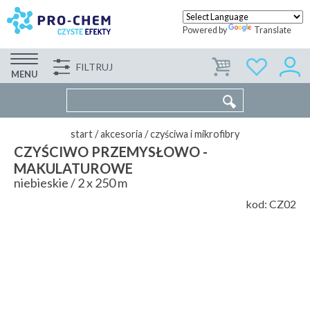
Powered by
Translate
FILTRUJ
FIRMA
WSPÓŁPRACA
KONTAKT
MENU
start
/
akcesoria
/
czyściwa i mikrofibry
CZYŚCIWO PRZEMYSŁOWO -
MAKULATUROWE
niebieskie / 2 x 250 m
kod:
CZ02