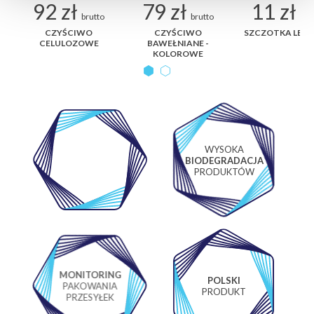
92 zł
79 zł
11 zł
brutto
brutto
bru
ER
CZYŚCIWO
CZYŚCIWO
SZCZOTKA LEA
CELULOZOWE
BAWEŁNIANE -
KOLOROWE
WYSOKA
WŁASNE
BIODEGRADACJA
LABORATORIUM
PRODUKTÓW
MONITORING
POLSKI
PAKOWANIA
PRODUKT
PRZESYŁEK