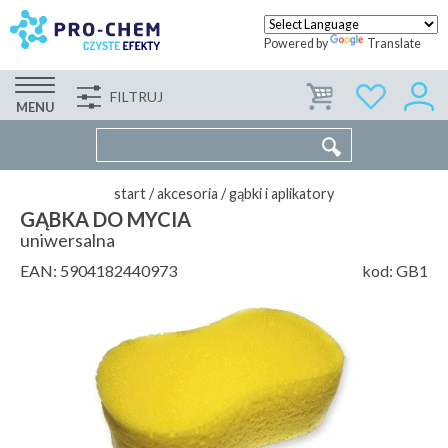
Powered by
Translate
FILTRUJ
FIRMA
WSPÓŁPRACA
KONTAKT
MENU
start
/
akcesoria
/
gąbki i aplikatory
GĄBKA DO MYCIA
uniwersalna
EAN:
5904182440973
kod:
GB1