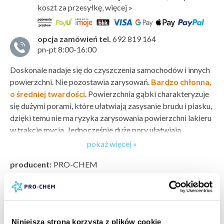
koszt za przesyłkę, więcej »
opcja zamówień tel.
692 819 164
pn-pt 8:00-16:00
Doskonale nadaje się do czyszczenia samochodów i innych
powierzchni. Nie pozostawia zarysowań.
Bardzo chłonna,
o średniej twardości
. Powierzchnia gąbki charakteryzuje
się dużymi porami, które ułatwiają zasysanie brudu i piasku,
dzięki temu nie ma ryzyka zarysowania powierzchni lakieru
w trakcie mycia. Jednocześnie duże pory ułatwiają
wypłukiwanie brudu. Sprężysta struktura sprawia, że
pokaż więcej »
idealnie dopasowuje się do mytej powierzchni.
producent:
PRO-CHEM
Parametry
marka:
PRO-CHEM
typ zabrudzenia:
zabrudzenia atmosferyczne »
,
owady »
,
Długość: 22 cm
pył z klocków hamulcowych »
,
brud drogowy »
,
zabrudzenia
Szerokość: 11 cm
bieżące, kurz, plamy po żywności i napojach »
Wysokość: 6,5 cm
Niniejsza strona korzysta z plików cookie