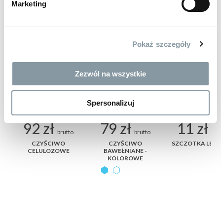
BESTSELLERY
waga (kg):
0,08
Marketing
wysokość (cm):
6,5
szerokość (cm):
11
długość/głębokość (cm):
22
BESTSELLER
BESTSELLER
BESTSELLER
Pokaż szczegóły
Zezwól na wszystkie
Spersonalizuj
92 zł
79 zł
11 zł
brutto
brutto
bru
ER
CZYŚCIWO
CZYŚCIWO
SZCZOTKA LEA
CELULOZOWE
BAWEŁNIANE -
KOLOROWE