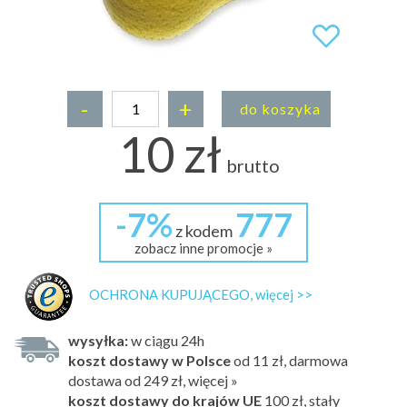
-
+
do koszyka
10 zł
brutto
-7%
777
z kodem
zobacz inne promocje »
OCHRONA KUPUJĄCEGO, więcej >>
wysyłka:
w ciągu 24h
koszt dostawy w Polsce
od 11 zł, darmowa
dostawa od 249 zł, więcej »
koszt dostawy do krajów UE
100 zł,
stały