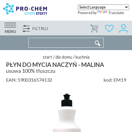
Powered by
Translate
FILTRUJ
FIRMA
WSPÓŁPRACA
KONTAKT
MENU
start
/
dla domu
/
kuchnia
PŁYN DO MYCIA NACZYŃ - MALINA
usuwa 100% tłuszczu
EAN:
5900316574132
kod:
EM19