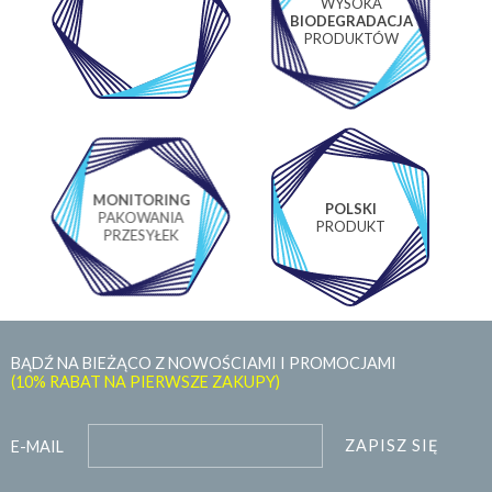
WYSOKA
WŁASNE
BIODEGRADACJA
LABORATORIUM
PRODUKTÓW
MONITORING
POLSKI
PAKOWANIA
PRODUKT
PRZESYŁEK
BĄDŹ NA BIEŻĄCO Z NOWOŚCIAMI I PROMOCJAMI
(10% RABAT NA PIERWSZE ZAKUPY)
ZAPISZ SIĘ
E-MAIL