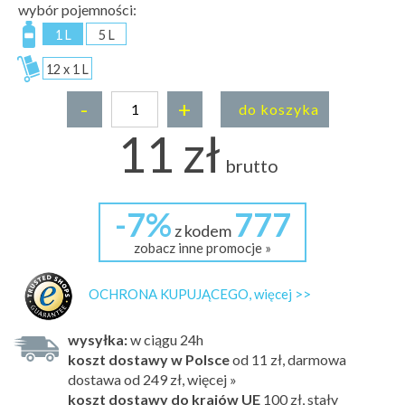
wybór pojemności:
1 L
5 L
12 x 1 L
-
+
do koszyka
11 zł
brutto
-7%
777
z kodem
zobacz inne promocje »
OCHRONA KUPUJĄCEGO, więcej >>
wysyłka:
w ciągu 24h
koszt dostawy w Polsce
od 11 zł, darmowa
dostawa od 249 zł, więcej »
koszt dostawy do krajów UE
100 zł,
stały