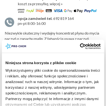
koszt za przesyłkę, więcej »
opcja zamówień tel.
692 819 164
pn-pt 8:00-16:00
Niezwykle skuteczny i wydajny koncentrat płynu do mycia
naczyń o zapachu malin. Z łatwością usuwa z naczyń
kuchennych tłuszcze oraz inne zanieczyszczenia, takie jak
osad po kawie lub herbacie czy przypalony brud. Nie
pozostawia zacieków i jest
bezpieczny dla skóry rąk
.
Niniejsza strona korzysta z plików cookie
Sposób użycia
pokaż więcej »
Wykorzystujemy pliki cookie do spersonalizowania treści
Niewielką ilość płynu nanieść na gąbkę do mycia naczyń.
i reklam, aby oferować funkcje społecznościowe i
Dokładnie umyć naczynia, następnie spłukać pod
bezpieczeństwo:
karta charakterystyki
analizować ruch w naszej witrynie. Informacje o tym, jak
bieżącą wodą.
arkusz składników
karta bezpieczeństwa
korzystasz z naszej witryny, udostępniamy partnerom
producent:
PRO-CHEM
Przechowywanie / magazynowanie
społecznościowym, reklamowym i analitycznym.
marka:
EFEKT MOTYLA
Przechowywać z dala od dzieci, w suchym pomieszczeniu,
Partnerzy mogą połączyć te informacje z innymi danymi
odczyn PH:
neutralny (7)
w zakresie temperatur od 5°C do 30°C.
otrzymanymi od Ciebie lub uzyskanymi podczas