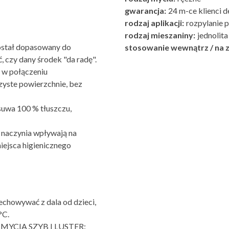
gwarancja:
24 m-ce klienci d
rodzaj aplikacji:
rozpylanie 
rodzaj mieszaniny:
jednolita
ostał dopasowany do
stosowanie wewnątrz / na z
, czy dany środek "da radę".
” w połączeniu
zyste powierzchnie, bez
suwa 100 % tłuszczu,
 i naczynia wpływają na
iejsca higienicznego
wywać z dala od dzieci,
°C.
YCIA SZYB I LUSTER: