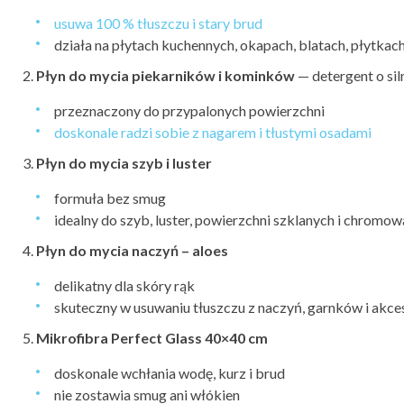
usuwa 100 % tłuszczu i stary brud
działa na płytach kuchennych, okapach, blatach, płytkach 
Płyn do mycia piekarników i kominków
— detergent o sil
przeznaczony do przypalonych powierzchni
doskonale radzi sobie z nagarem i tłustymi osadami
Płyn do mycia szyb i luster
formuła bez smug
idealny do szyb, luster, powierzchni szklanych i chromo
Płyn do mycia naczyń – aloes
delikatny dla skóry rąk
skuteczny w usuwaniu tłuszczu z naczyń, garnków i akc
Mikrofibra Perfect Glass 40×40 cm
doskonale wchłania wodę, kurz i brud
nie zostawia smug ani włókien