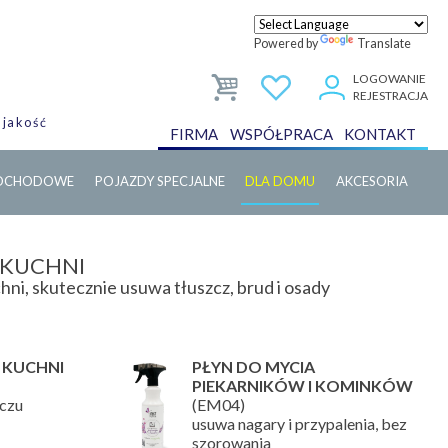
Powered by
Translate
LOGOWANIE
REJESTRACJA
 jakość
FIRMA
WSPÓŁPRACA
KONTAKT
MOCHODOWE
POJAZDY SPECJALNE
DLA DOMU
AKCESORIA
 KUCHNI
hni, skutecznie usuwa tłuszcz, brud i osady
 KUCHNI
PŁYN DO MYCIA
PIEKARNIKÓW I KOMINKÓW
czu
(EM04)
usuwa nagary i przypalenia, bez
szorowania