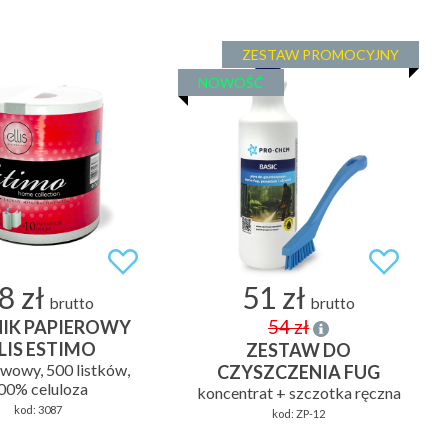
ZESTAW PROMOCYJNY
NOWOŚĆ
8 zł
51 zł
brutto
brutto
54 zł
IK PAPIEROWY
LIS ESTIMO
ZESTAW DO
wowy, 500 listków,
CZYSZCZENIA FUG
00% celuloza
koncentrat + szczotka ręczna
kod:
3087
kod:
ZP-12