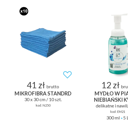
41 zł
12 zł
brutto
bru
MIKROFIBRA STANDRD
MYDŁO W PIA
30 x 30 cm / 10 szt.
NIEBIAŃSKI 
delikatne i nawi
kod:
N250
kod:
EM21
300 ml
5 