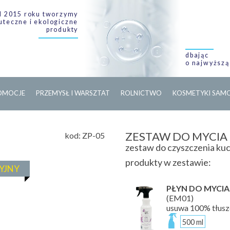
 2015 roku tworzymy
uteczne i ekologiczne
produkty
dbając
o najwyższą
O
M
O
C
J
E
PRZEMYSŁ I WARSZTAT
ROLNICTWO
KOSMETYKI SA
ZESTAW DO MYCIA
kod:
ZP-05
zestaw do czyszczenia kuc
produkty w zestawie:
YJNY
PŁYN DO MYCIA
(EM01)
usuwa 100% tłusz
500 ml