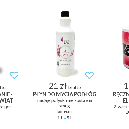
21 zł
1
tto
brutto
NIE -
PŁYN DO MYCIA PODŁÓG
RĘCZN
KWIAT
nadaje połysk i nie zostawia
EL
smug
lżające
2-warst
1
kod:
EM14
1 L
5 L
L