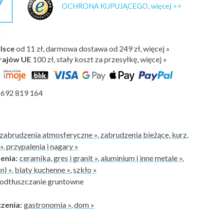
7
OCHRONA KUPUJĄCEGO, więcej >>
h
lsce
od 11 zł, darmowa dostawa od 249 zł, więcej »
rajów UE
100 zł,
stały koszt za przesyłkę, więcej »
692 819 164
zabrudzenia atmosferyczne »
,
zabrudzenia bieżące, kurz,
»
,
przypalenia i nagary »
enia:
ceramika, gres i granit »
,
aluminium i inne metale »
,
n) »
,
blaty kuchenne »
,
szkło »
odtłuszczanie gruntowne
zenia:
gastronomia »
,
dom »