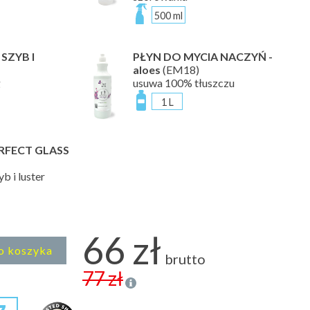
500 ml
SZYB I
PŁYN DO MYCIA NACZYŃ -
aloes
(EM18)
g
usuwa 100% tłuszczu
1 L
RFECT GLASS
b i luster
66 zł
o koszyka
brutto
77 zł