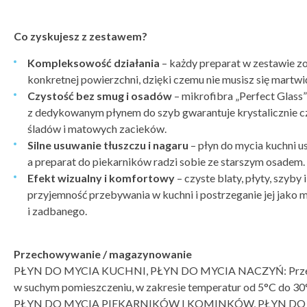
Co zyskujesz z zestawem?
Kompleksowość działania
– każdy preparat w zestawie z
konkretnej powierzchni, dzięki czemu nie musisz się martwić
Czystość bez smug i osadów
– mikrofibra „Perfect Glass
z dedykowanym płynem do szyb gwarantuje krystalicznie c
śladów i matowych zacieków.
Silne usuwanie tłuszczu i nagaru
– płyn do mycia kuchni u
a preparat do piekarników radzi sobie ze starszym osadem.
Efekt wizualny i komfortowy
– czyste blaty, płyty, szyby
przyjemność przebywania w kuchni i postrzeganie jej jako m
i zadbanego.
Przechowywanie / magazynowanie
PŁYN DO MYCIA KUCHNI, PŁYN DO MYCIA NACZYŃ: Przecho
w suchym pomieszczeniu, w zakresie temperatur od 5°C do 30
PŁYN DO MYCIA PIEKARNIKÓW I KOMINKÓW, PŁYN DO M