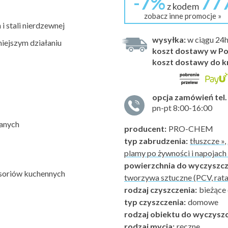
-7%
77
z kodem
zobacz inne promocje »
i stali nierdzewnej
wysyłka:
w ciągu 24
niejszym działaniu
koszt dostawy w Po
koszt dostawy do k
opcja zamówień tel.
pn-pt 8:00-16:00
wanych
producent:
PRO-CHEM
typ zabrudzenia:
tłuszcze »
,
plamy po żywności i napojach 
powierzchnia do wyczyszcz
esoriów kuchennych
tworzywa sztuczne (PCV, rata
rodzaj czyszczenia:
bieżące 
typ czyszczenia:
domowe
rodzaj obiektu do wyczyszc
rodzaj mycia:
ręczne