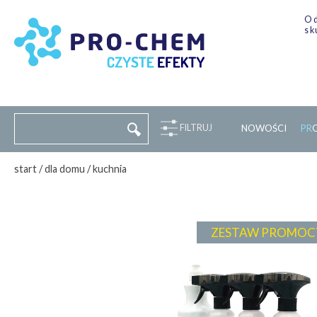
Od
sk
FILTRUJ
NOWOŚCI
P
R
start
/
dla domu
/
kuchnia
ZESTAW PROMOC