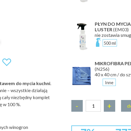
PŁYN DO MYCIA 
LUSTER
(EM03)
nie zostawia smu
500 ml
MIKROFIBRA PE
(N256)
40 x 40 cm / do szy
Inne
tawem do mycia kuchni
.
ie – wszystkie działają
ą cały niezbędny komplet
ę w 100 %.
-
+
d
rnych winogron