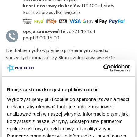
koszt dostawy do krajów UE
100 zł,
stały
koszt za przesyłkę, więcej »
opcja zamówień tel.
692 819 164
pn-pt 8:00-16:00
Delikatne mydło w płynie o przyjemnym zapachu
soczystych pomarańczy. Skutecznie usuwa wszelkie
zabrudzenia, pozostawiając skórę gładką i miękką
w dotyku.
Nie podrażnia skóry rąk.
Sposób użycia
Niniejsza strona korzysta z plików cookie
Nanieść niewielką ilość mydła na wilgotne ręce,
pokaż więcej »
rozprowadzić i spłukać.
Wykorzystujemy pliki cookie do spersonalizowania treści
i reklam, aby oferować funkcje społecznościowe i
bezpieczeństwo:
karta charakterystyki
Przechowywanie / magazynowanie
analizować ruch w naszej witrynie. Informacje o tym, jak
arkusz składników
karta bezpieczeństwa
Przechowywać z dala od dzieci, w suchym pomieszczeniu,
korzystasz z naszej witryny, udostępniamy partnerom
producent:
PRO-CHEM
w zakresie temperatur od 5°C do 30°C.
społecznościowym, reklamowym i analitycznym.
marka:
EFEKT MOTYLA
Partnerzy mogą połączyć te informacje z innymi danymi