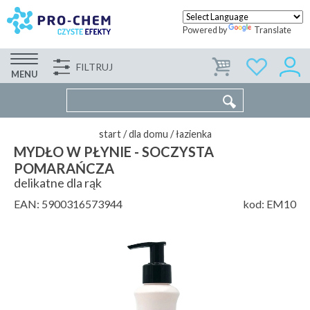
Powered by
Translate
FILTRUJ
FIRMA
WSPÓŁPRACA
KONTAKT
MENU
start
/
dla domu
/
łazienka
MYDŁO W PŁYNIE - SOCZYSTA
POMARAŃCZA
delikatne dla rąk
EAN:
5900316573944
kod:
EM10