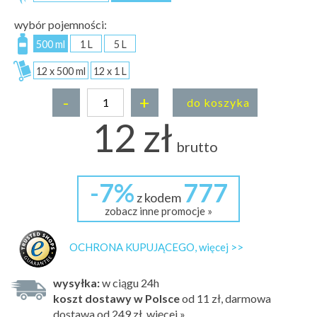
wybór pojemności:
500 ml
1 L
5 L
12 x 500 ml
12 x 1 L
-
+
do koszyka
12 zł
brutto
-7%
777
z kodem
zobacz inne promocje »
OCHRONA KUPUJĄCEGO, więcej >>
wysyłka:
w ciągu 24h
koszt dostawy w Polsce
od 11 zł, darmowa
dostawa od 249 zł, więcej »