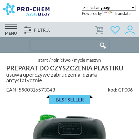
Powered by
Translate
FILTRUJ
FIRMA
WSPÓŁPRACA
KONTAKT
MENU
start
/
rolnictwo
/
mycie maszyn
PREPARAT DO CZYSZCZENIA PLASTIKU
usuwa uporczywe zabrudzenia, działa
antystatycznie
EAN:
5900316573043
kod:
CF006
BESTSELLER