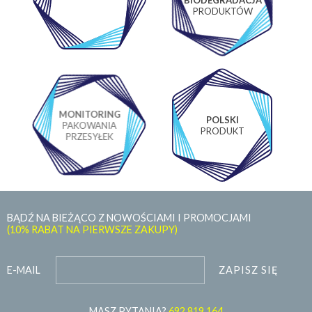
BIODEGRADACJA
LABORATORIUM
PRODUKTÓW
MONITORING
POLSKI
PAKOWANIA
PRODUKT
PRZESYŁEK
BĄDŹ NA BIEŻĄCO Z NOWOŚCIAMI I PROMOCJAMI
(10% RABAT NA PIERWSZE ZAKUPY)
ZAPISZ SIĘ
E-MAIL
MASZ PYTANIA?
692 819 164