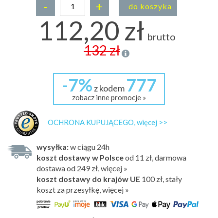
-
+
do koszyka
112,20 zł
brutto
132 zł
-7%
777
z kodem
zobacz inne promocje »
OCHRONA KUPUJĄCEGO, więcej >>
wysyłka:
w ciągu 24h
koszt dostawy w Polsce
od 11 zł, darmowa
dostawa od 249 zł, więcej »
koszt dostawy do krajów UE
100 zł,
stały
koszt za przesyłkę, więcej »