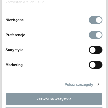
powierzchnia do wyczyszczenia:
tworzywa sztuczne
korzystania z ich usług.
Zalecenia / środki ostrożności
(PCV, ratan) »
,
kokpit samochodowy i plastiki wewnątrz »
rodzaj czyszczenia:
gruntowne bieżące
nie stosować na rozgrzaną powierzchnię
Wybór
BESTSELLER
typ czyszczenia:
specjalistyczne domowe
Niezbędne
nie dopuszczać do zaschnięcia
zgody
rodzaj obiektu do wyczyszczenia:
samochody osobowe i
dostawcze »
,
maszyny rolnicze »
,
hotele »
,
autobusy »
,
Preferencje
gastronomia »
,
tiry »
,
dom »
,
pojazdy specjalne »
rodzaj mycia:
ręczne
gwarancja:
24 m-ce klienci detaliczni, 12 m-cy klienci
Statystyka
biznesowi
38 zł
23 zł
65 zł
rodzaj aplikacji:
gąbka rozpylanie pianowanie
brutto
brutto
bru
rodzaj mieszaniny:
jednolita
Marketing
BLACK
COCKPIT
MIKROFIBR
stosowanie wewnątrz / na zewnątrz :
wewnątrz na
STANDARD
L
500 ml
5 L
10 L
500 ml
5 L
zewnątrz
typ zapachu:
odświeżający
Pokaż szczegóły
termin ważności:
24 miesiące
BESTSELLERY
waga (kg):
6,00
Zezwól na wszystkie
wysokość (cm):
26
szerokość (cm):
20
BESTSELLER
BESTSELLER
BESTSELLER