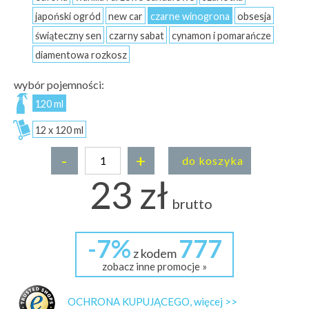
japoński ogród
new car
czarne winogrona
obsesja
świąteczny sen
czarny sabat
cynamon i pomarańcze
diamentowa rozkosz
wybór pojemności:
120 ml
12 x 120 ml
-
+
do koszyka
23 zł
brutto
-7%
777
z kodem
zobacz inne promocje »
OCHRONA KUPUJĄCEGO, więcej >>