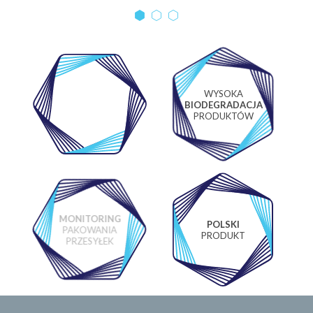
WYSOKA
WŁASNE
BIODEGRADACJA
LABORATORIUM
PRODUKTÓW
MONITORING
POLSKI
PAKOWANIA
PRODUKT
PRZESYŁEK