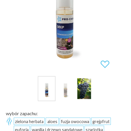
wybór zapachu:
zielona herbata
aloes
fuzja owocowa
grejpfrut
euforia
wanilia i drzewo sandałowe
szarlotka