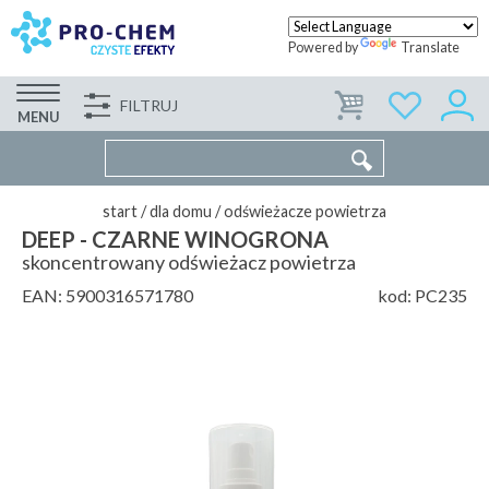
Powered by
Translate
FILTRUJ
FIRMA
WSPÓŁPRACA
KONTAKT
MENU
start
/
dla domu
/
odświeżacze powietrza
DEEP - CZARNE WINOGRONA
skoncentrowany odświeżacz powietrza
EAN:
5900316571780
kod:
PC235