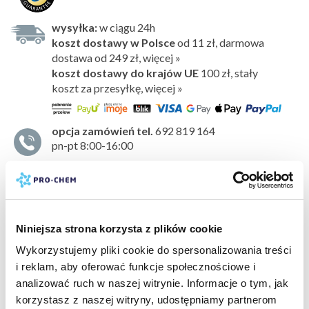
wysyłka:
w ciągu 24h
koszt dostawy w Polsce
od 11 zł, darmowa
dostawa od 249 zł, więcej »
koszt dostawy do krajów UE
100 zł,
stały
koszt za przesyłkę, więcej »
opcja zamówień tel.
692 819 164
pn-pt 8:00-16:00
Odświeżacz powietrza, który doskonale sprawdza się jako
środek
do niwelowania nieprzyjemnego zapachu
.
Idealny do stosowania w każdym pomieszczeniu,
samochodzie czy szafie. Bardzo wydajny i wygodny
Niniejsza strona korzysta z plików cookie
w użyciu. Utrzymuje się w powietrzu przez długi czas.
Wykorzystujemy pliki cookie do spersonalizowania treści
Nie zostawia plam
.
i reklam, aby oferować funkcje społecznościowe i
pokaż więcej »
Kompozycja zapachowa
analizować ruch w naszej witrynie. Informacje o tym, jak
Słodki, soczysty aromat czarnych winogron,
korzystasz z naszej witryny, udostępniamy partnerom
bezpieczeństwo:
karta charakterystyki