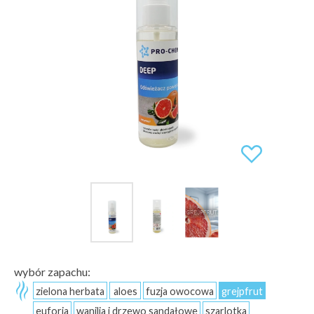
wybór zapachu:
zielona herbata
aloes
fuzja owocowa
grejpfrut
euforia
wanilia i drzewo sandałowe
szarlotka