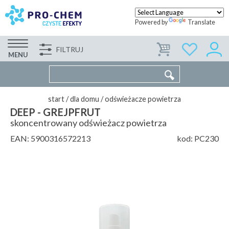
Powered by
Translate
FILTRUJ
FIRMA
WSPÓŁPRACA
KONTAKT
MENU
start
/
dla domu
/
odświeżacze powietrza
DEEP - GREJPFRUT
skoncentrowany odświeżacz powietrza
EAN:
5900316572213
kod:
PC230