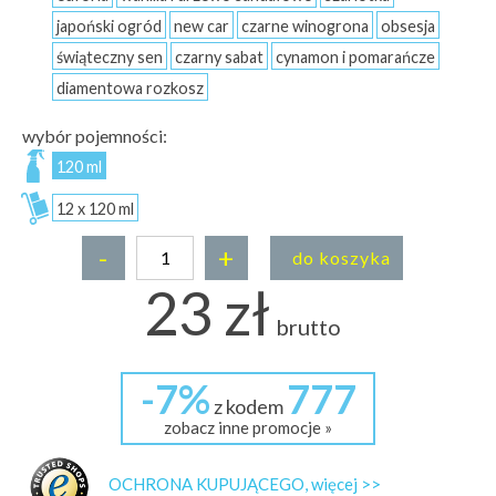
japoński ogród
new car
czarne winogrona
obsesja
świąteczny sen
czarny sabat
cynamon i pomarańcze
diamentowa rozkosz
wybór pojemności:
120 ml
12 x 120 ml
-
+
do koszyka
23 zł
brutto
-7%
777
z kodem
zobacz inne promocje »
OCHRONA KUPUJĄCEGO, więcej >>