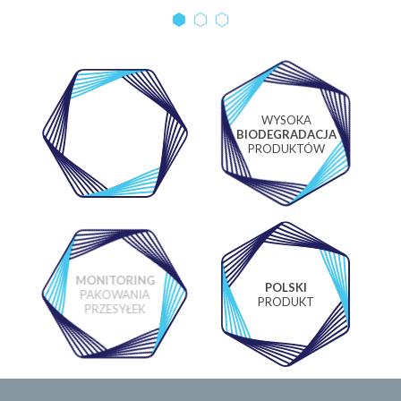
WYSOKA
WŁASNE
BIODEGRADACJA
LABORATORIUM
PRODUKTÓW
MONITORING
POLSKI
PAKOWANIA
PRODUKT
PRZESYŁEK