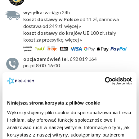
wysyłka:
w ciągu 24h
koszt dostawy w Polsce
od 11 zł, darmowa
dostawa od 249 zł, więcej »
koszt dostawy do krajów UE
100 zł,
stały
koszt za przesyłkę, więcej »
opcja zamówień tel.
692 819 164
pn-pt 8:00-16:00
Odświeżacz powietrza, który doskonale sprawdza się jako
środek
do niwelowania nieprzyjemnego zapachu
.
Idealny do stosowania w każdym pomieszczeniu,
samochodzie czy szafie. Bardzo wydajny i wygodny
Niniejsza strona korzysta z plików cookie
w użyciu. Utrzymuje się w powietrzu przez długi czas.
Wykorzystujemy pliki cookie do spersonalizowania treści
Nie zostawia plam
.
i reklam, aby oferować funkcje społecznościowe i
pokaż więcej »
Kompozycja zapachowa
analizować ruch w naszej witrynie. Informacje o tym, jak
Orzeźwiający i energetyzujący zapach soczystego
korzystasz z naszej witryny, udostępniamy partnerom
bezpieczeństwo:
karta charakterystyki