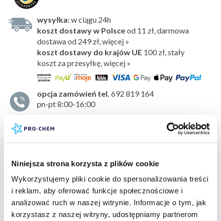
wysyłka:
w ciągu 24h
koszt dostawy w Polsce
od 11 zł, darmowa
dostawa od 249 zł, więcej »
koszt dostawy do krajów UE
100 zł,
stały
koszt za przesyłkę, więcej »
opcja zamówień tel.
692 819 164
pn-pt 8:00-16:00
Odświeżacz powietrza, który doskonale sprawdza się jako
środek
do niwelowania nieprzyjemnego zapachu
.
Idealny do stosowania w każdym pomieszczeniu,
samochodzie czy szafie. Bardzo wydajny i wygodny
Niniejsza strona korzysta z plików cookie
w użyciu. Utrzymuje się w powietrzu przez długi czas.
Wykorzystujemy pliki cookie do spersonalizowania treści
Nie zostawia plam
.
i reklam, aby oferować funkcje społecznościowe i
pokaż więcej »
Kompozycja zapachowa
analizować ruch w naszej witrynie. Informacje o tym, jak
Subtelne nuty kwiatowe z dodatkiem zielonych liści,
korzystasz z naszej witryny, udostępniamy partnerom
bezpieczeństwo:
karta charakterystyki