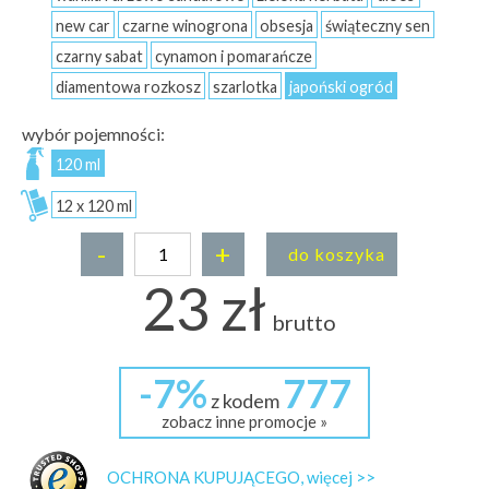
new car
czarne winogrona
obsesja
świąteczny sen
czarny sabat
cynamon i pomarańcze
diamentowa rozkosz
szarlotka
japoński ogród
wybór pojemności:
120 ml
12 x 120 ml
-
+
do koszyka
23 zł
brutto
-7%
777
z kodem
zobacz inne promocje »
OCHRONA KUPUJĄCEGO, więcej >>