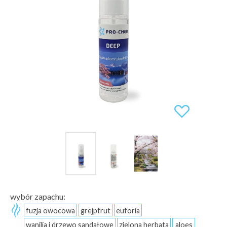
wybór zapachu:
fuzja owocowa
grejpfrut
euforia
wanilia i drzewo sandałowe
zielona herbata
aloes