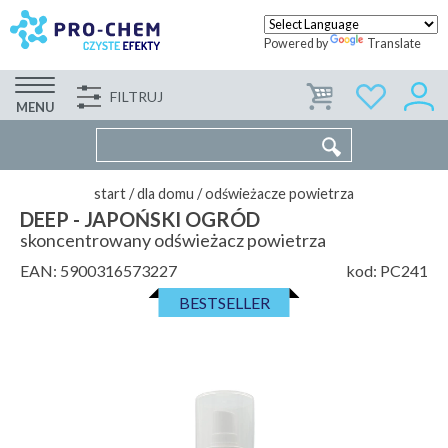
Powered by
Translate
FILTRUJ
FIRMA
WSPÓŁPRACA
KONTAKT
MENU
start
/
dla domu
/
odświeżacze powietrza
DEEP - JAPOŃSKI OGRÓD
skoncentrowany odświeżacz powietrza
EAN:
5900316573227
kod:
PC241
BESTSELLER