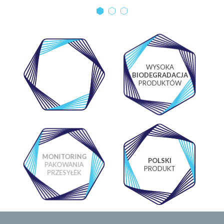
WYSOKA
WŁASNE
BIODEGRADACJA
LABORATORIUM
PRODUKTÓW
MONITORING
POLSKI
PAKOWANIA
PRODUKT
PRZESYŁEK