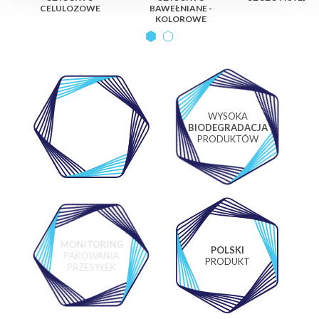
CELULOZOWE
BAWEŁNIANE -
KOLOROWE
WYSOKA
WŁASNE
BIODEGRADACJA
LABORATORIUM
PRODUKTÓW
MONITORING
POLSKI
PAKOWANIA
PRODUKT
PRZESYŁEK