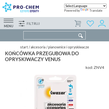
Powered by
Translate
FILTRUJ
FIRMA
WSPÓŁPRACA
KONTAKT
MENU
start
/
akcesoria
/
pianownice i opryskiwacze
KOŃCÓWKA PRZEGUBOWA DO
OPRYSKIWACZY VENUS
kod:
ZNV4