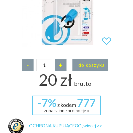
-
+
do koszyka
20 zł
brutto
-7%
777
z kodem
zobacz inne promocje »
OCHRONA KUPUJĄCEGO, więcej >>