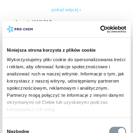
pokaż więcej »
producent:
KWAZAR
marka:
PRO-CHEM
powierzchnia do wyczyszczenia:
tworzywa sztuczne
(PCV, ratan) »
,
felgi chromowane i polerowane »
,
taras i bruk
»
,
drewno i panele »
,
felgi aluminiowe i stalowe »
,
stal
Niniejsza strona korzysta z plików cookie
nierdzewna »
,
ceramika, gres i granit »
,
lakier samochodowy
Wykorzystujemy pliki cookie do spersonalizowania treści
»
,
aluminium i inne metale »
,
elewacje »
,
opony i elementy
pokaż więcej »
i reklam, aby oferować funkcje społecznościowe i
gumowe »
,
plandeki »
analizować ruch w naszej witrynie. Informacje o tym, jak
PRODUKTY POWIĄZANE
rodzaj czyszczenia:
pielęgnacja odtłuszczanie gruntowne
korzystasz z naszej witryny, udostępniamy partnerom
bieżące
społecznościowym, reklamowym i analitycznym.
typ czyszczenia:
specjalistyczne domowe
Partnerzy mogą połączyć te informacje z innymi danymi
BESTSELLER
rodzaj obiektu do wyczyszczenia:
części samochodowe
otrzymanymi od Ciebie lub uzyskanymi podczas
»
korzystania z ich usług.
rodzaj mycia:
bezdotykowe
gwarancja:
24 m-ce klienci detaliczni, 12 m-cy klienci
Wybór
biznesowi
Niezbędne
zgody