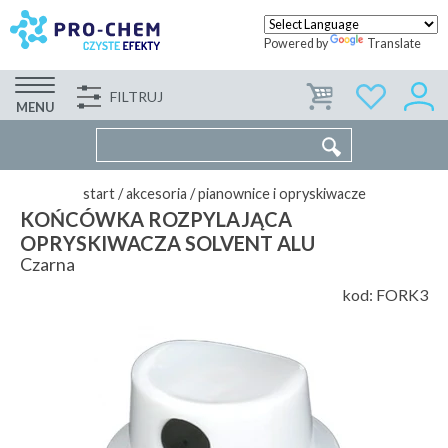
Powered by
Translate
FILTRUJ
FIRMA
WSPÓŁPRACA
KONTAKT
MENU
start
/
akcesoria
/
pianownice i opryskiwacze
KOŃCÓWKA ROZPYLAJĄCA
OPRYSKIWACZA SOLVENT ALU
Czarna
kod:
FORK3