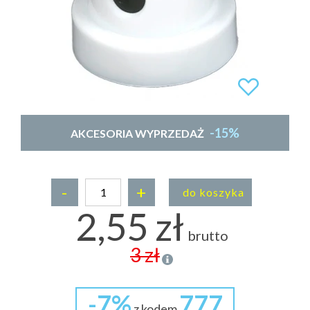
-15%
AKCESORIA WYPRZEDAŻ
-
+
do koszyka
2,55 zł
brutto
3 zł
-7%
777
z kodem