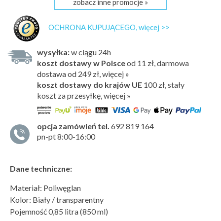
zobacz inne promocje »
OCHRONA KUPUJĄCEGO, więcej >>
wysyłka:
w ciągu 24h
koszt dostawy w Polsce
od 11 zł, darmowa
dostawa od 249 zł, więcej »
koszt dostawy do krajów UE
100 zł,
stały
koszt za przesyłkę, więcej »
opcja zamówień tel.
692 819 164
pn-pt 8:00-16:00
Dane techniczne:
Materiał: Poliwęglan
Kolor: Biały / transparentny
Pojemność 0,85 litra (850 ml)