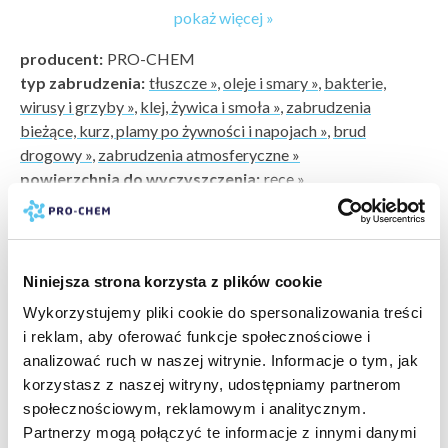
Zamknięcie: Zamek i kluczyk plastikowy
pokaż więcej »
System: Zawór niekapek
Przycisk: Ergonomiczny
producent:
PRO-CHEM
Sprężyna: Stal hartowana
typ zabrudzenia:
tłuszcze »
,
oleje i smary »
,
bakterie,
Napełnianie: Z kanistra
wirusy i grzyby »
,
klej, żywica i smoła »
,
zabrudzenia
bieżące, kurz, plamy po żywności i napojach »
,
brud
Cechy:
drogowy »
,
zabrudzenia atmosferyczne »
wandaloodporny (trwały, mocny materiał)
powierzchnia do wyczyszczenia:
ręce »
brak ostrych kantów, łatwy w czyszczeniu
rodzaj czyszczenia:
pielęgnacja odtłuszczanie
pokaż więcej »
przejrzysta kontrola poziomu mydła
odświeżanie dezynfekcja bieżące
innowacyjny design
typ czyszczenia:
domowe
Wymiary dozownika: Wysokość 221 mm, szerokość 152,5
rodzaj mycia:
ręczne
Niniejsza strona korzysta z plików cookie
mm, głębokość 117 mm
gwarancja:
24 m-ce klienci detaliczni, 12 m-cy klienci
Wykorzystujemy pliki cookie do spersonalizowania treści
Waga dozownika: 0,510 kg
biznesowi
i reklam, aby oferować funkcje społecznościowe i
Gwarancja: 2 lata "door-to-door"
ilość sztuk w opakowaniu:
1
analizować ruch w naszej witrynie. Informacje o tym, jak
korzystasz z naszej witryny, udostępniamy partnerom
społecznościowym, reklamowym i analitycznym.
Dozownik mydła w pianie 0,85 l COSMO został wykonany
Partnerzy mogą połączyć te informacje z innymi danymi