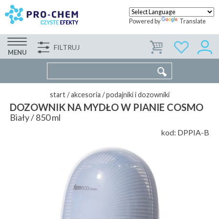
Powered by
Translate
FILTRUJ
FIRMA
WSPÓŁPRACA
KONTAKT
MENU
start
/
akcesoria
/
podajniki i dozowniki
DOZOWNIK NA MYDŁO W PIANIE COSMO
Biały / 850 ml
kod:
DPPIA-B