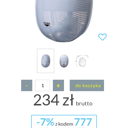
-
+
do koszyka
234 zł
brutto
-7%
777
z kodem