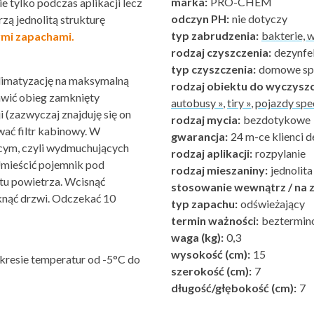
marka:
PRO-CHEM
e tylko podczas aplikacji lecz
odczyn PH:
nie dotyczy
zą jednolitą strukturę
typ zabrudzenia:
bakterie, w
ymi zapachami.
rodzaj czyszczenia:
dezynfe
typ czyszczenia:
domowe spe
klimatyzację na maksymalną
rodzaj obiektu do wyczyszc
awić obieg zamknięty
autobusy »
,
tiry »
,
pojazdy spec
 (zazwyczaj znajduję się on
rodzaj mycia:
bezdotykowe
ać filtr kabinowy. W
gwarancja:
24 m-ce klienci d
cym, czyli wydmuchujących
rodzaj aplikacji:
rozpylanie
 Umieścić pojemnik pod
rodzaj mieszaniny:
jednolita
tu powietrza. Wcisnąć
stosowanie wewnątrz / na z
knąć drzwi. Odczekać 10
typ zapachu:
odświeżający
termin ważności:
beztermin
waga (kg):
0,3
wysokość (cm):
15
kresie temperatur od -5°C do
szerokość (cm):
7
długość/głębokość (cm):
7