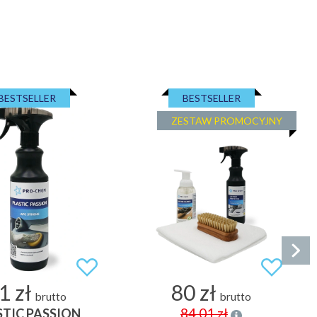
BESTSELLER
BESTSELLER
ZESTAW PROMOCYJNY
1 zł
80 zł
brutto
brutto
84,01 zł
STIC PASSION