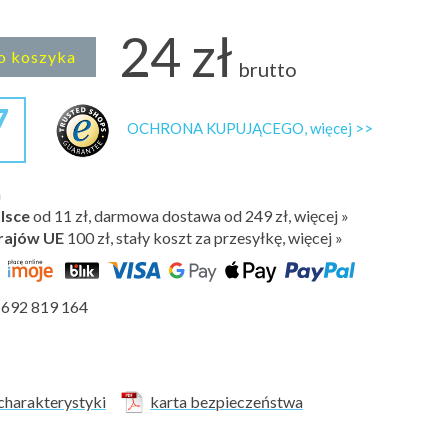
24 zł
o koszyka
brutto
7
OCHRONA KUPUJĄCEGO, więcej >>
h
lsce
od 11 zł, darmowa dostawa od 249 zł, więcej »
rajów UE
100 zł,
stały koszt za przesyłkę, więcej »
692 819 164
charakterystyki
karta bezpieczeństwa