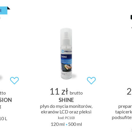
R
11 zł
2
tto
brutto
SION
SHINE
g
płyn do mycia monitorów,
prepar
ekranów LCD oraz pleksi
tapicerk
podsufite
10 L
kod:
PC103
120 ml
500 ml