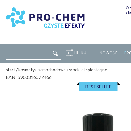
Od
sk
FILTRUJ
NOWOŚCI
P
R
start
/
kosmetyki samochodowe
/
środki eksploatacjne
EAN:
5900316572466
BESTSELLER