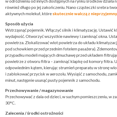
w odróżnieniu od innych dostępnych na rynku środków działa ni
również długo po jej zakończeniu. Nano cząsteczki srebra twor
aktywnych molekuł, które
skutecznie walczą z nieprzyjemn
Sposób użycia
Wstrząsnąć pojemnik. Włączyć silnik i klimatyzację. Ustawić 
wydajność. Otworzyć wszystkie nawiewy i zamknąć okna. Ust
powietrza. Zlokalizować wlot powietrza do układu klimatyzacji
pod schowkiem przed przednim fotelem pasażera). Zdemontow
przypadku modeli mających dmuchawę przed układem filtrują
powietrze z otworu filtra – zamknąć klapkę od komory filtra.
odpowiednim kątem, kierując strumień preparatu w stronę wlo
i zablokować przycisk w aerozolu. Wysiąść z samochodu, zam
minut, następnie usunąć pusty pojemnik z samochodu.
Przechowywanie / magazynowanie
Przechowywać z dala od dzieci, w suchym pomieszczeniu, w za
30°C.
Zalecenia / środki ostrożności