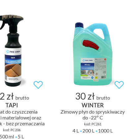
2 zł
30 zł
brutto
brutto
TAPI
WINTER
at do czyszczenia
Zimowy płyn do spryskiwaczy
i materiałowej oraz
do -22º C
k - bez przemaczania
kod:
PC261
4 L
200 L
1000 L
kod:
PC206
500 ml
5 L