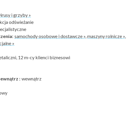
irusy i grzyby »
kcja odświeżanie
cjalistyczne
zenia:
samochody osobowe i dostawcze »
,
maszyny rolnicze »
,
jalne »
etaliczni, 12 m-cy klienci biznesowi
ewnątrz :
wewnątrz
owy