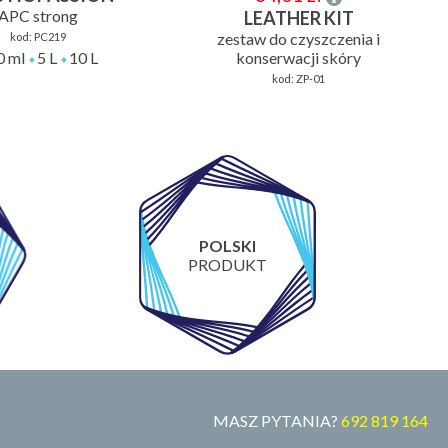
APC strong
LEATHER KIT
zestaw do czyszczenia i
kod:
PC219
0 ml
5 L
10 L
konserwacji skóry
kod:
ZP-01
POLSKI
PRODUKT
MASZ PYTANIA?
692 819 164