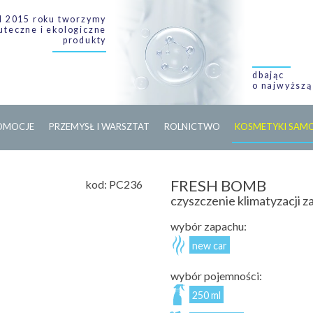
 2015 roku tworzymy
uteczne i ekologiczne
produkty
dbając
o najwyższą
O
M
O
C
J
E
PRZEMYSŁ I WARSZTAT
ROLNICTWO
KOSMETYKI SA
FRESH BOMB
kod:
PC236
czyszczenie klimatyzacj
wybór zapachu:
new car
wybór pojemności:
250 ml