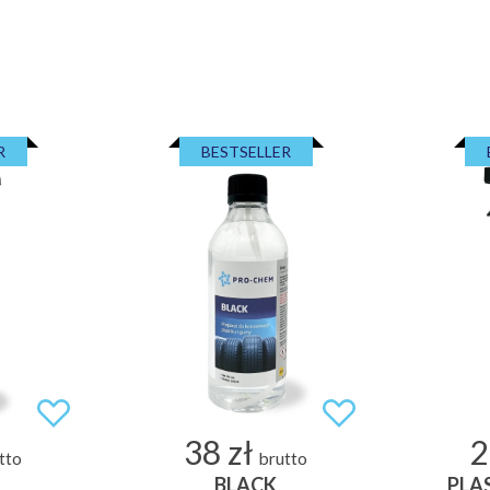
R
BESTSELLER
38 zł
2
tto
brutto
BLACK
PLA