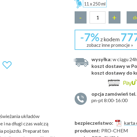
11 x 250 ml
-
+
d
-7%
77
z kodem
zobacz inne promocje »
wysyłka:
w ciągu 24
koszt dostawy w Po
koszt dostawy do k
opcja zamówień tel.
pn-pt 8:00-16:00
dświeżania układów
bezpieczeństwo:
karta 
 i na długi czas walczą
producent:
PRO-CHEM
 pojazdu. Preparat ten