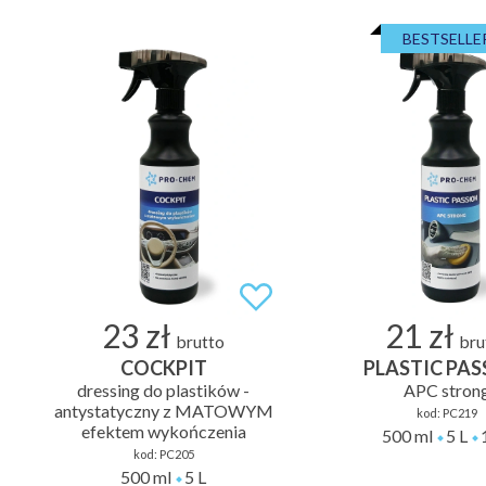
BESTSELLE
23 zł
21 zł
brutto
bru
COCKPIT
PLASTIC PAS
dressing do plastików -
APC stron
antystatyczny z MATOWYM
kod:
PC219
efektem wykończenia
500 ml
5 L
kod:
PC205
500 ml
5 L