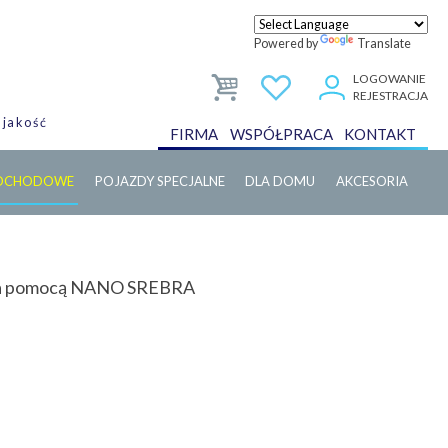
Powered by
Translate
LOGOWANIE
REJESTRACJA
 jakość
FIRMA
WSPÓŁPRACA
KONTAKT
MOCHODOWE
POJAZDY SPECJALNE
DLA DOMU
AKCESORIA
i za pomocą NANO SREBRA