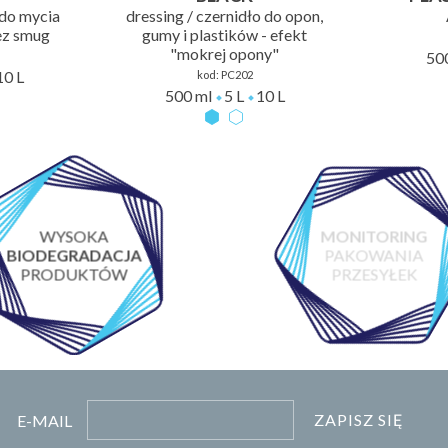
 do mycia
dressing / czernidło do opon,
ez smug
gumy i plastików - efekt
"mokrej opony"
50
10 L
kod:
PC202
500 ml
5 L
10 L
WYSOKA
MONITORING
BIODEGRADACJA
PAKOWANIA
PRODUKTÓW
PRZESYŁEK
ZAPISZ SIĘ
E-MAIL