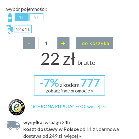
wybór pojemności:
1 L
5 L
12 x 1 L
-
+
do koszyka
22 zł
brutto
-7%
777
z kodem
zobacz inne promocje »
OCHRONA KUPUJĄCEGO, więcej >>
wysyłka:
w ciągu 24h
koszt dostawy w Polsce
od 11 zł, darmowa
dostawa od 249 zł, więcej »