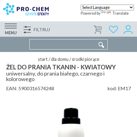
Powered by
Translate
FILTRUJ
FIRMA
WSPÓŁPRACA
KONTAKT
MENU
start
/
dla domu
/
środki piorące
ŻEL DO PRANIA TKANIN - KWIATOWY
uniwersalny, do prania białego, czarnego i
kolorowego
EAN:
5900316574248
kod:
EM17