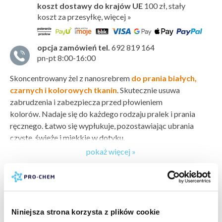
koszt dostawy do krajów UE
100 zł,
stały
koszt za przesyłkę, więcej »
opcja zamówień tel.
692 819 164
pn-pt 8:00-16:00
Skoncentrowany żel z nanosrebrem
do prania białych,
czarnych i kolorowych tkanin
. Skutecznie usuwa
zabrudzenia i zabezpiecza przed płowieniem
kolorów. Nadaje się do każdego rodzaju pralek i prania
ręcznego. Łatwo się wypłukuje, pozostawiając ubrania
czyste, świeże i miękkie w dotyku.
pokaż więcej »
Charakteryzuje się nie tylko skutecznością, ale również
wydajnością:
bezpieczeństwo:
karta charakterystyki
karta bezpieczeństwa
1 L wystarcza na 25 prań
producent:
PRO-CHEM
5 L wystarcza na 125 prań
marka:
EFEKT MOTYLA
Niniejsza strona korzysta z plików cookie
Preparat zawiera cząsteczki srebra
, które przy