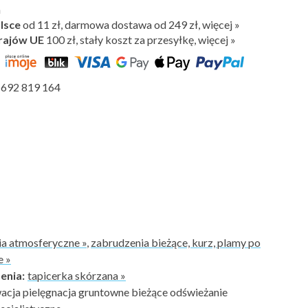
h
lsce
od 11 zł, darmowa dostawa od 249 zł, więcej »
rajów UE
100 zł,
stały koszt za przesyłkę, więcej »
692 819 164
a atmosferyczne »
,
zabrudzenia bieżące, kurz, plamy po
e »
enia:
tapicerka skórzana »
cja pielęgnacja gruntowne bieżące odświeżanie