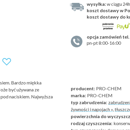
wysyłka:
w ciągu 24
koszt dostawy w Po
koszt dostawy do k
opcja zamówień tel.
pn-pt 8:00-16:00
osiem. Bardzo miękka
producent:
PRO-CHEM
Może być używana ze
marka:
PRO-CHEM
ę pod naciskiem. Najwyższa
typ zabrudzenia:
zabrudzeni
żywności i napojach »
,
tłuszcz
powierzchnia do wyczyszcz
rodzaj czyszczenia:
konserwa