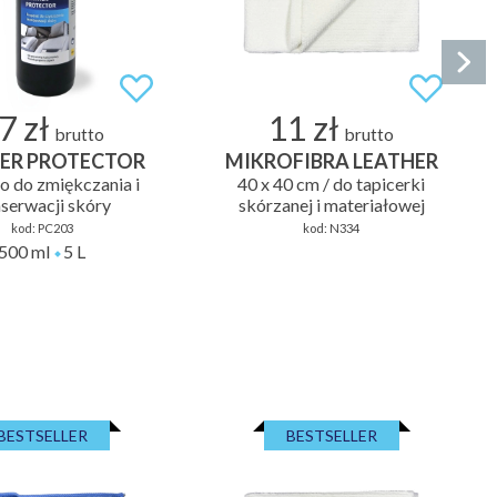
7 zł
11 zł
brutto
brutto
ER PROTECTOR
MIKROFIBRA LEATHER
o do zmiękczania i
40 x 40 cm / do tapicerki
serwacji skóry
skórzanej i materiałowej
kod:
PC203
kod:
N334
500 ml
5 L
BESTSELLER
BESTSELLER