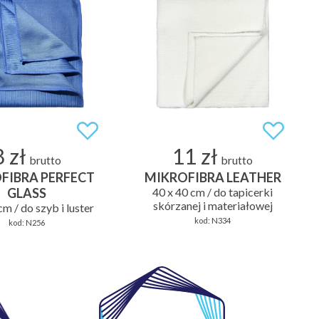
8 zł
11 zł
brutto
brutto
FIBRA PERFECT
MIKROFIBRA LEATHER
GLASS
40 x 40 cm / do tapicerki
skórzanej i materiałowej
cm / do szyb i luster
kod:
N334
kod:
N256