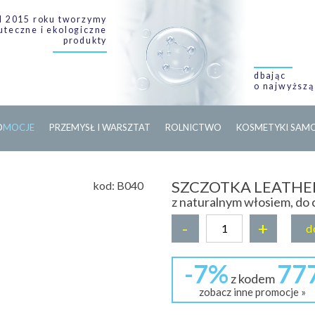
 2015 roku tworzymy
uteczne i ekologiczne
produkty
dbając
o najwyższą
O
M
O
C
J
E
PRZEMYSŁ I WARSZTAT
ROLNICTWO
KOSMETYKI SA
SZCZOTKA LEATHE
kod:
B040
z naturalnym włosiem, do 
-
+
d
-7%
77
z kodem
zobacz inne promocje »