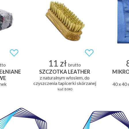
11 zł
tto
brutto
EŁNIANE
SZCZOTKA LEATHER
MIKRO
WE
z naturalnym włosiem, do
czyszczenia tapicerki skórzanej
unek
40 x 40 
kod:
B040