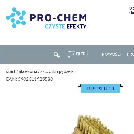
Od
sk
FILTRUJ
NOWOŚCI
P
R
start
/
akcesoria
/
szczotki i pędzelki
EAN:
5902311929580
BESTSELLER