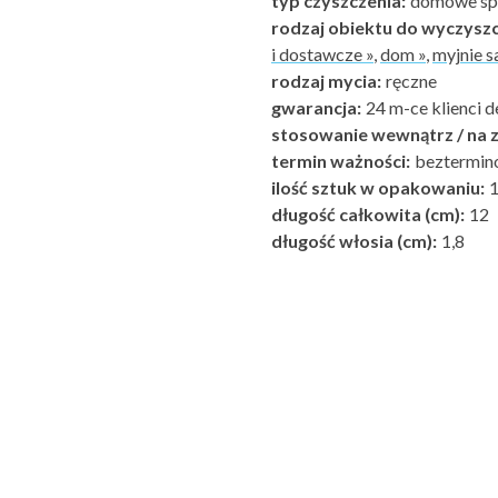
typ czyszczenia:
domowe spe
rodzaj obiektu do wyczyszc
i dostawcze »
,
dom »
,
myjnie 
rodzaj mycia:
ręczne
gwarancja:
24 m-ce klienci d
stosowanie wewnątrz / na z
termin ważności:
beztermin
ilość sztuk w opakowaniu:
długość całkowita (cm):
12
długość włosia (cm):
1,8