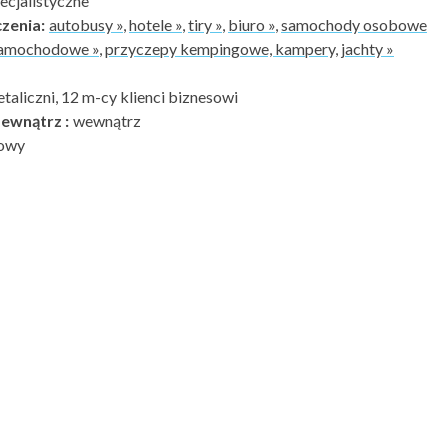
cjalistyczne
zenia:
autobusy »
,
hotele »
,
tiry »
,
biuro »
,
samochody osobowe
samochodowe »
,
przyczepy kempingowe, kampery, jachty »
etaliczni, 12 m-cy klienci biznesowi
ewnątrz :
wewnątrz
owy
1