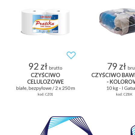
92 zł
79 zł
brutto
bru
CZYŚCIWO
CZYŚCIWO BAW
CELULOZOWE
- KOLORO
białe, bezpyłowe / 2 x 250 m
10 kg - I Gat
kod:
CZ01
kod:
CZBK