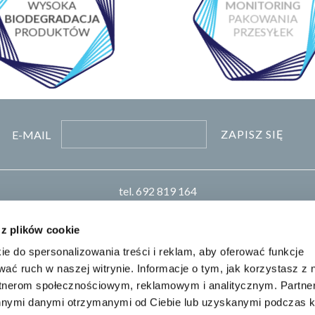
WYSOKA
MONITORING
BIODEGRADACJA
PAKOWANIA
PRODUKTÓW
PRZESYŁEK
ZAPISZ SIĘ
E-MAIL
tel.
692 819 164
pn-pt 8:00-16:00
biuro
pro-chem.pl
 z plików cookie
ie do spersonalizowania treści i reklam, aby oferować funkcje
Realizacja: KM7.pl
wać ruch w naszej witrynie. Informacje o tym, jak korzystasz z 
rtnerom społecznościowym, reklamowym i analitycznym. Partn
innymi danymi otrzymanymi od Ciebie lub uzyskanymi podczas k