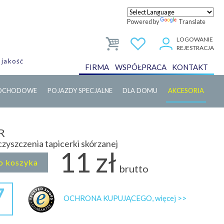
Powered by
Translate
LOGOWANIE
REJESTRACJA
 jakość
FIRMA
WSPÓŁPRACA
KONTAKT
MOCHODOWE
POJAZDY SPECJALNE
DLA DOMU
AKCESORIA
R
czyszczenia tapicerki skórzanej
11 zł
o koszyka
brutto
7
OCHRONA KUPUJĄCEGO, więcej >>