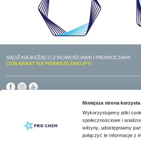
WŁASNE
LABORATORIUM
BĄDŹ NA BIEŻĄCO Z NOWOŚCIAMI I PROMOCJAMI
(10% RABAT NA PIERWSZE ZAKUPY)
REGULAMIN
Niniejsza strona korzysta
DOSTAWA - PŁATNOŚĆ - ZWROT
Wykorzystujemy pliki cook
POLITYKA PRYWATNOŚCI
RODO
społecznościowe i analizo
MAPA STRONY
witryny, udostępniamy pa
połączyć te informacje z 