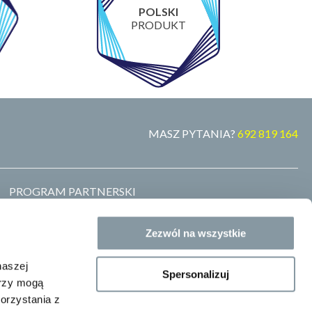
POLSKI
PRODUKT
MASZ PYTANIA?
692 819 164
PROGRAM PARTNERSKI
MARKA WŁASNA
ZOSTAŃ DYSTRYBUTOREM
Zezwól na wszystkie
GDZIE KUPIĆ
BLOG
naszej
Spersonalizuj
erzy mogą
orzystania z