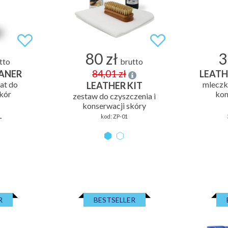
80 zł
3
tto
brutto
84,01 zł
EANER
LEATH
at do
mleczk
LEATHER KIT
skór
kon
zestaw do czyszczenia i
konserwacji skóry
L
kod:
ZP-01
R
BESTSELLER