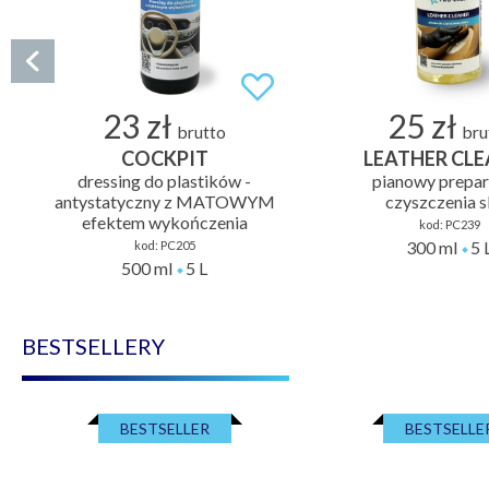
23 zł
25 zł
brutto
bru
COCKPIT
LEATHER CL
dressing do plastików -
pianowy prepar
antystatyczny z MATOWYM
czyszczenia 
efektem wykończenia
kod:
PC239
300 ml
5 
kod:
PC205
500 ml
5 L
BESTSELLERY
BESTSELLER
BESTSELLE