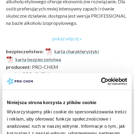
alkoholu etylowego oferuje ekonomiczne rozwiązanie. Dla
osób preferujących mniej intensywny zapach i równie
skuteczne działanie, dostępna jest wersja PROFESSIONAL
na bazie alkoholu izopropylowego.
Produkt przeznaczony jest do
usuwania smaru, oleju
pokaż więcej »
i innych tłustych zabrudzeń
.
Zalecany do odtłuszczania powierzchni takich jak:
bezpieczeństwo:
karta charakterystyki
karta bezpieczeństwa
tarcze hamulcowe
producent:
PRO-CHEM
sprzęgła
marka:
PRO-CHEM
bębny hamulcowe
typ zabrudzenia:
tłuszcze »
,
oleje i smary »
pompy paliwa
powierzchnia do wyczyszczenia:
aluminium i inne metale
skrzynie biegów
pokaż więcej »
»
metalowe elementy silnika
Niniejsza strona korzysta z plików cookie
rodzaj czyszczenia:
odtłuszczanie gruntowne bieżące
Usuwa przypalony i przyklejony smar, pozostawiając czystą
typ czyszczenia:
specjalistyczne domowe
Wykorzystujemy pliki cookie do spersonalizowania treści
i suchą powierzchnię.
Nie zawiera acetonu.
rodzaj obiektu do wyczyszczenia:
części samochodowe
i reklam, aby oferować funkcje społecznościowe i
»
analizować ruch w naszej witrynie. Informacje o tym, jak
Sposób użycia
rodzaj mycia:
bezdotykowe
korzystasz z naszej witryny, udostępniamy partnerom