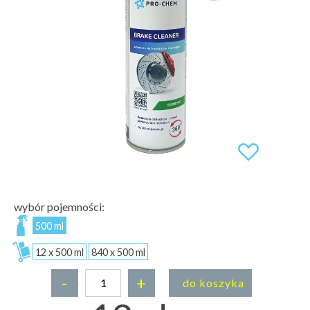
wybór pojemności:
500 ml
12 x 500 ml
840 x 500 ml
-
+
do koszyka