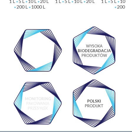
1 L
5 L
10 L
20 L
1 L
5 L
10 L
20 L
1 L
5 L
10 L
200 L
1000 L
200 L
WYSOKA
WŁASNE
BIODEGRADACJA
LABORATORIUM
PRODUKTÓW
MONITORING
POLSKI
PAKOWANIA
PRODUKT
PRZESYŁEK