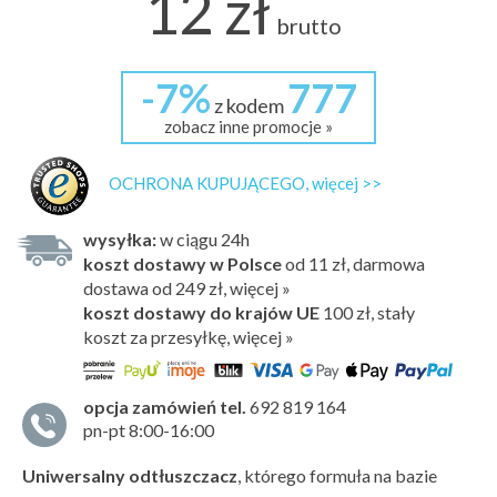
12 zł
brutto
-7%
777
z kodem
zobacz inne promocje »
OCHRONA KUPUJĄCEGO, więcej >>
wysyłka:
w ciągu 24h
koszt dostawy w Polsce
od 11 zł, darmowa
dostawa od 249 zł, więcej »
koszt dostawy do krajów UE
100 zł,
stały
koszt za przesyłkę, więcej »
opcja zamówień tel.
692 819 164
pn-pt 8:00-16:00
Uniwersalny odtłuszczacz
, którego formuła na bazie