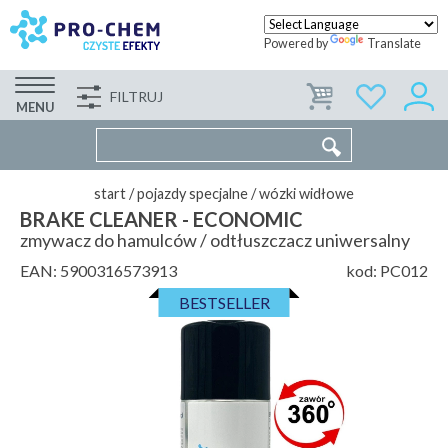
Powered by
Translate
FILTRUJ
FIRMA
WSPÓŁPRACA
KONTAKT
MENU
start
/
pojazdy specjalne
/
wózki widłowe
BRAKE CLEANER - ECONOMIC
zmywacz do hamulców / odtłuszczacz uniwersalny
EAN:
5900316573913
kod:
PC012
BESTSELLER