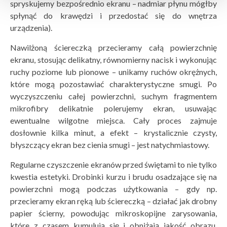
spryskujemy bezpośrednio ekranu – nadmiar płynu mógłby
spłynąć do krawędzi i przedostać się do wnętrza
urządzenia).
Nawilżoną ściereczką przecieramy całą powierzchnię
ekranu, stosując delikatny, równomierny nacisk i wykonując
ruchy poziome lub pionowe – unikamy ruchów okrężnych,
które mogą pozostawiać charakterystyczne smugi. Po
wyczyszczeniu całej powierzchni, suchym fragmentem
mikrofibry delikatnie polerujemy ekran, usuwając
ewentualne wilgotne miejsca. Cały proces zajmuje
dosłownie kilka minut, a efekt – krystalicznie czysty,
błyszczący ekran bez cienia smugi – jest natychmiastowy.
Regularne czyszczenie ekranów przed świętami to nie tylko
kwestia estetyki. Drobinki kurzu i brudu osadzające się na
powierzchni mogą podczas użytkowania – gdy np.
przecieramy ekran ręką lub ściereczką – działać jak drobny
papier ścierny, powodując mikroskopijne zarysowania,
które z czasem kumulują się i obniżają jakość obrazu.