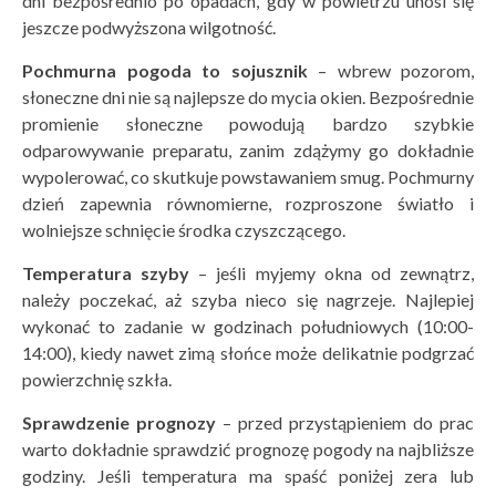
dni bezpośrednio po opadach, gdy w powietrzu unosi się
jeszcze podwyższona wilgotność.
Pochmurna pogoda to sojusznik
– wbrew pozorom,
słoneczne dni nie są najlepsze do mycia okien. Bezpośrednie
promienie słoneczne powodują bardzo szybkie
odparowywanie preparatu, zanim zdążymy go dokładnie
wypolerować, co skutkuje powstawaniem smug. Pochmurny
dzień zapewnia równomierne, rozproszone światło i
wolniejsze schnięcie środka czyszczącego.
Temperatura szyby
– jeśli myjemy okna od zewnątrz,
należy poczekać, aż szyba nieco się nagrzeje. Najlepiej
wykonać to zadanie w godzinach południowych (10:00-
14:00), kiedy nawet zimą słońce może delikatnie podgrzać
powierzchnię szkła.
Sprawdzenie prognozy
– przed przystąpieniem do prac
warto dokładnie sprawdzić prognozę pogody na najbliższe
godziny. Jeśli temperatura ma spaść poniżej zera lub