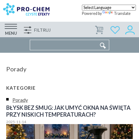
Powered by
Translate
FILTRUJ
FIRMA
WSPÓŁPRACA
KONTAKT
MENU
Porady
KATEGORIE
Porady
BŁYSK BEZ SMUG: JAK UMYĆ OKNA NA ŚWIĘTA
PRZY NISKICH TEMPERATURACH?
2025-11-14