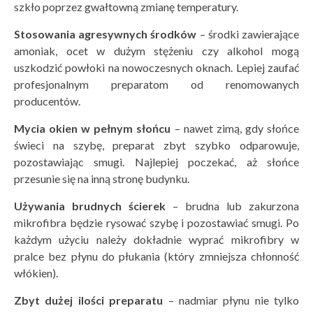
szkło poprzez gwałtowną zmianę temperatury.
Stosowania agresywnych środk
ó
w
– środki zawierające
amoniak, ocet w dużym stężeniu czy alkohol mogą
uszkodzić powłoki na nowoczesnych oknach. Lepiej zaufać
profesjonalnym preparatom od renomowanych
producentów.
Mycia okien w pełnym słoń
cu
– nawet zimą, gdy słońce
świeci na szybę, preparat zbyt szybko odparowuje,
pozostawiając smugi. Najlepiej poczekać, aż słońce
przesunie się na inną stronę budynku.
Używania brudnych ś
cierek
– brudna lub zakurzona
mikrofibra będzie rysować szybę i pozostawiać smugi. Po
każdym użyciu należy dokładnie wyprać mikrofibry w
pralce bez płynu do płukania (który zmniejsza chłonność
włókien).
Zbyt dużej iloś
ci preparatu
– nadmiar płynu nie tylko