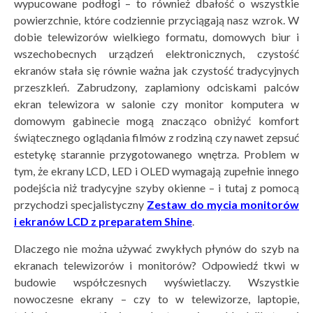
wypucowane podłogi – to również dbałość o wszystkie
powierzchnie, które codziennie przyciągają nasz wzrok. W
dobie telewizorów wielkiego formatu, domowych biur i
wszechobecnych urządzeń elektronicznych, czystość
ekranów stała się równie ważna jak czystość tradycyjnych
przeszkleń. Zabrudzony, zaplamiony odciskami palców
ekran telewizora w salonie czy monitor komputera w
domowym gabinecie mogą znacząco obniżyć komfort
świątecznego oglądania filmów z rodziną czy nawet zepsuć
estetykę starannie przygotowanego wnętrza. Problem w
tym, że ekrany LCD, LED i OLED wymagają zupełnie innego
podejścia niż tradycyjne szyby okienne – i tutaj z pomocą
przychodzi specjalistyczny
Zestaw do mycia monitorów
i ekranów LCD
z preparatem
Shine
.
Dlaczego nie można używać zwykłych płynów do szyb na
ekranach telewizorów i monitorów? Odpowiedź tkwi w
budowie współczesnych wyświetlaczy. Wszystkie
nowoczesne ekrany – czy to w telewizorze, laptopie,