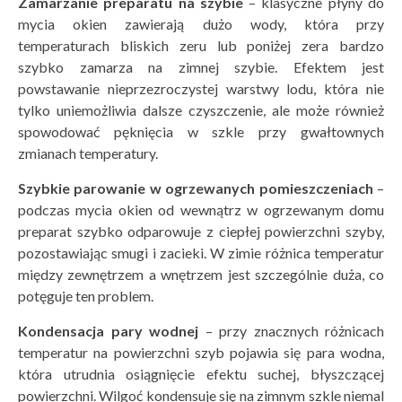
Zamarzanie preparatu na szybie
– klasyczne płyny do
mycia okien zawierają dużo wody, która przy
temperaturach bliskich zeru lub poniżej zera bardzo
szybko zamarza na zimnej szybie. Efektem jest
powstawanie nieprzezroczystej warstwy lodu, która nie
tylko uniemożliwia dalsze czyszczenie, ale może również
spowodować pęknięcia w szkle przy gwałtownych
zmianach temperatury.
Szybkie parowanie w ogrzewanych pomieszczeniach
–
podczas mycia okien od wewnątrz w ogrzewanym domu
preparat szybko odparowuje z ciepłej powierzchni szyby,
pozostawiając smugi i zacieki. W zimie różnica temperatur
między zewnętrzem a wnętrzem jest szczególnie duża, co
potęguje ten problem.
Kondensacja pary wodnej
– przy znacznych różnicach
temperatur na powierzchni szyb pojawia się para wodna,
która utrudnia osiągnięcie efektu suchej, błyszczącej
powierzchni. Wilgoć kondensuje się na zimnym szkle niemal