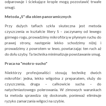
odparowuje i ściekające krople mogą pozostawić trwałe
smugi.
Metoda
„S" dla okien panoramicznych
Przy dużych taflach szkła skuteczna jest metoda
czyszczenia w kształcie litery S – zaczynamy od lewego
górnego rogu, prowadzimy mikrofibrą w płynnym ruchu do
prawej strony, następnie lekko schodzimy niżej i
prowadzimy z powrotem w lewo, powtarzając ten ruch aż
do dołu szyby. Ta technika minimalizuje powstawanie smug.
Praca na "mokro-sucho"
Niektórzy profesjonaliści stosują technikę dwóch
mikrofibr: jedna, lekko wilgotna z preparatem, służy do
czyszczenia, druga – całkowicie sucha – do
natychmiastowego polerowania. W zimowych warunkach
ta metoda sprawdza się doskonale, ponieważ eliminuje
ryzyko zamarzania wilgoci na szybie.