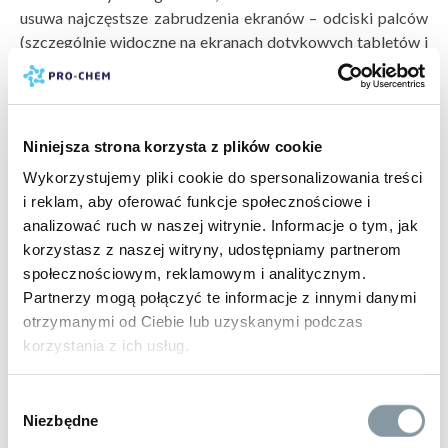
usuwa najczęstsze zabrudzenia ekranów – odciski palców
(szczególnie widoczne na ekranach dotykowych tabletów i
smartfonów), kurz, plamy po napojach czy smugi powstałe
przy wcześniejszych próbach czyszczenia – jednocześnie w
pełni szanując integralność powłok ochronnych.
Niniejsza strona korzysta z plików cookie
Preparat nie zawiera agresywnych rozpuszczalników,
dzięki czemu można go stosować regularnie bez obawy o
Wykorzystujemy pliki cookie do spersonalizowania treści
skumulowane uszkodzenia powierzchni. Co istotne, Shine
i reklam, aby oferować funkcje społecznościowe i
nadaje się również do czyszczenia pleksi, co czyni go
analizować ruch w naszej witrynie. Informacje o tym, jak
uniwersalnym narzędziem w domowym arsenale środków
korzystasz z naszej witryny, udostępniamy partnerom
czystości – przyda się nie tylko przy ekranach, ale także
społecznościowym, reklamowym i analitycznym.
przy obudowach urządzeń wykonanych z tworzywa
Partnerzy mogą połączyć te informacje z innymi danymi
sztucznego.
otrzymanymi od Ciebie lub uzyskanymi podczas
korzystania z ich usług.
Kluczem do idealnego efektu jest połączenie preparatu z
odpowiednią mikrofibrą. W zestawie znajdziemy
Perfect
Wybór
Glass
– wysokiej jakości, gęstą i niezwykle miękką
Niezbędne
zgody
mikrofibrę, która została specjalnie zaprojektowana do