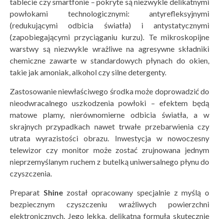
tablecie czy smartfonie – pokryte są niezwykle delikatnymi
powłokami technologicznymi: antyrefleksyjnymi
(redukującymi odbicia światła) i antystatycznymi
(zapobiegającymi przyciąganiu kurzu). Te mikroskopijne
warstwy są niezwykle wrażliwe na agresywne składniki
chemiczne zawarte w standardowych płynach do okien,
takie jak amoniak, alkohol czy silne detergenty.
Zastosowanie niewłaściwego środka może doprowadzić do
nieodwracalnego uszkodzenia powłoki – efektem będą
matowe plamy, nierównomierne odbicia światła, a w
skrajnych przypadkach nawet trwałe przebarwienia czy
utrata wyrazistości obrazu. Inwestycja w nowoczesny
telewizor czy monitor może zostać zrujnowana jednym
nieprzemyślanym ruchem z butelką uniwersalnego płynu do
czyszczenia.
Preparat
Shine
został opracowany specjalnie z myślą o
bezpiecznym czyszczeniu wrażliwych powierzchni
elektronicznych. Jego lekka, delikatna formuła skutecznie