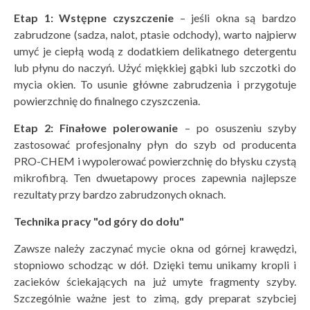
Etap 1: Wstępne czyszczenie
– jeśli okna są bardzo
zabrudzone (sadza, nalot, ptasie odchody), warto najpierw
umyć je ciepłą wodą z dodatkiem delikatnego detergentu
lub płynu do naczyń. Użyć miękkiej gąbki lub szczotki do
mycia okien. To usunie główne zabrudzenia i przygotuje
powierzchnię do finalnego czyszczenia.
Etap 2: Finałowe polerowanie
– po osuszeniu szyby
zastosować profesjonalny płyn do szyb od producenta
PRO-CHEM i wypolerować powierzchnię do błysku czystą
mikrofibrą. Ten dwuetapowy proces zapewnia najlepsze
rezultaty przy bardzo zabrudzonych oknach.
Technika pracy "od g
ó
ry do doł
u"
Zawsze należy zaczynać mycie okna od górnej krawędzi,
stopniowo schodząc w dół. Dzięki temu unikamy kropli i
zacieków ściekających na już umyte fragmenty szyby.
Szczególnie ważne jest to zimą, gdy preparat szybciej