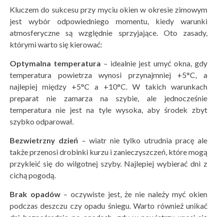
Kluczem do sukcesu przy myciu okien w okresie zimowym
jest wybór odpowiedniego momentu, kiedy warunki
atmosferyczne są względnie sprzyjające. Oto zasady,
którymi warto się kierować:
Optymalna temperatura
– idealnie jest umyć okna, gdy
temperatura powietrza wynosi przynajmniej +5°C, a
najlepiej między +5°C a +10°C. W takich warunkach
preparat nie zamarza na szybie, ale jednocześnie
temperatura nie jest na tyle wysoka, aby środek zbyt
szybko odparował.
Bezwietrzny dzień
– wiatr nie tylko utrudnia pracę ale
także przenosi drobinki kurzu i zanieczyszczeń, które mogą
przykleić się do wilgotnej szyby. Najlepiej wybierać dni z
cichą pogodą.
Brak opad
ó
w
– oczywiste jest, że nie należy myć okien
podczas deszczu czy opadu śniegu. Warto również unikać