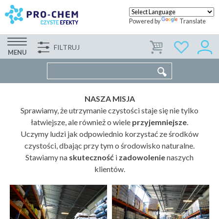
Powered by
Translate
FILTRUJ
FIRMA
WSPÓŁPRACA
KONTAKT
MENU
NASZA MISJA
Sprawiamy, że utrzymanie czystości staje się nie tylko
łatwiejsze, ale również o wiele
przyjemniejsze
.
Uczymy ludzi jak odpowiednio korzystać ze środków
czystości, dbając przy tym o środowisko naturalne.
Stawiamy na
skuteczność
i
zadowolenie
naszych
klientów.