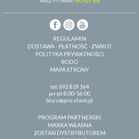
MASZ PYTANIA?
692 819 164
REGULAMIN
DOSTAWA - PŁATNOŚĆ - ZWROT
POLITYKA PRYWATNOŚCI
RODO
MAPA STRONY
tel.
692 819 164
pn-pt 8:00-16:00
biuro
pro-chem.pl
PROGRAM PARTNERSKI
MARKA WŁASNA
ZOSTAŃ DYSTRYBUTOREM