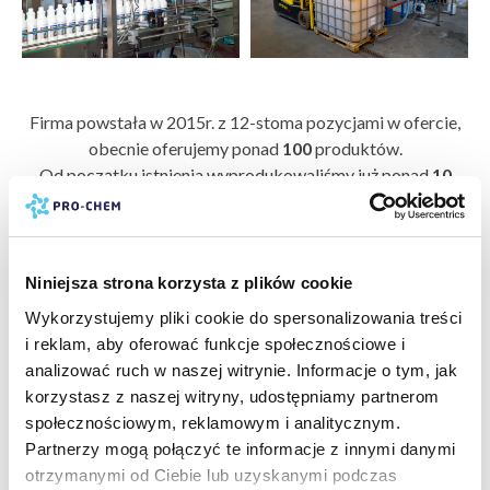
Firma powstała w 2015r. z 12-stoma pozycjami w ofercie,
obecnie oferujemy ponad
100
produktów.
Od początku istnienia wyprodukowaliśmy już ponad
10
milionów
litrów różnego rodzaju środków czystości i
pielęgnacji. Nasze produkty można znaleźć pod markami
PRO-CHEM, CZYSTA FARMA oraz EFEKT MOTYLA.
Niniejsza strona korzysta z plików cookie
Główne profile działalności firmy to:
Wykorzystujemy pliki cookie do spersonalizowania treści
• chemia przemysłowa
i reklam, aby oferować funkcje społecznościowe i
• chemia warsztatowa
analizować ruch w naszej witrynie. Informacje o tym, jak
• środki czystości do obiektów i maszyn rolniczych
korzystasz z naszej witryny, udostępniamy partnerom
• kosmetyki samochodowe
społecznościowym, reklamowym i analitycznym.
• środki czystości dla gospodarstw domowych, hoteli i
Partnerzy mogą połączyć te informacje z innymi danymi
restauracji
otrzymanymi od Ciebie lub uzyskanymi podczas