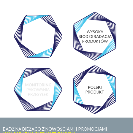
WYSOKA
WŁASNE
BIODEGRADACJA
LABORATORIUM
PRODUKTÓW
MONITORING
POLSKI
PAKOWANIA
PRODUKT
PRZESYŁEK
BĄDŹ NA BIEŻĄCO Z NOWOŚCIAMI I PROMOCJAMI