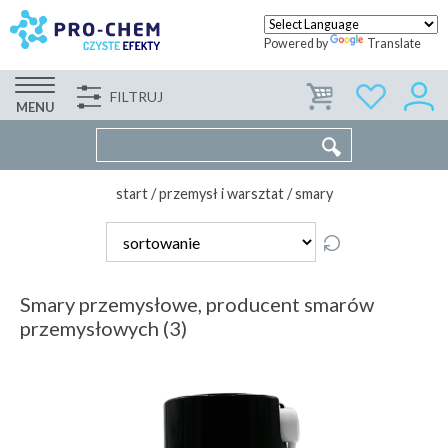
Powered by
Translate
FILTRUJ
FIRMA
WSPÓŁPRACA
KONTAKT
MENU
start
/
przemysł i warsztat
/
smary
Smary przemysłowe, producent smarów
przemysłowych (3)