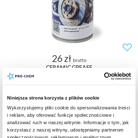
26 zł
brutto
CERAMIC GREASE
pasta ceramiczna odporna na wysokie temperatury
(1200°C)
kod:
PC038
400 ml
Niniejsza strona korzysta z plików cookie
Wykorzystujemy pliki cookie do spersonalizowania treści
i reklam, aby oferować funkcje społecznościowe i
analizować ruch w naszej witrynie. Informacje o tym, jak
PROMOCJA
-40%
korzystasz z naszej witryny, udostępniamy partnerom
społecznościowym, reklamowym i analitycznym.