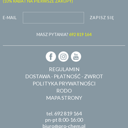
(10% RABAT NA PIERWSZE ZAKUPY)
ZAPISZ SIĘ
E-MAIL
MASZ PYTANIA?
692 819 164
REGULAMIN
DOSTAWA - PŁATNOŚĆ - ZWROT
POLITYKA PRYWATNOŚCI
RODO
MAPA STRONY
tel.
692 819 164
pn-pt 8:00-16:00
biuro
pro-chem.pl