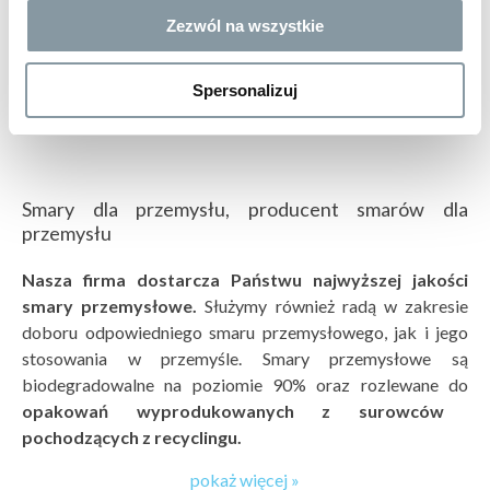
22 zł
Zezwól na wszystkie
WHITE GREASE
smar biały serwisowy
kod:
PC039
Spersonalizuj
400 ml
Smary dla przemysłu, producent smarów dla
przemysłu
Nasza firma dostarcza Państwu najwyższej jakości
smary przemysłowe.
Służymy również radą
w zakresie
doboru odpowiedniego smaru przemysłowego, jak i jego
stosowania w przemyśle. Smary przemysłowe są
biodegradowalne
na poziomie 90%
oraz rozlewane do
opakowań wyprodukowanych z surowców
pochodzących z recyclingu
.
pokaż więcej »