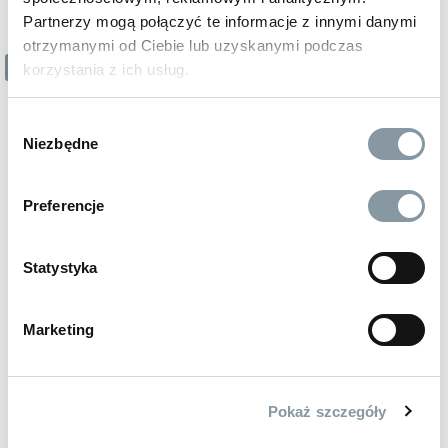
NOWOŚĆ
Partnerzy mogą połączyć te informacje z innymi danymi
otrzymanymi od Ciebie lub uzyskanymi podczas
1 z 3
korzystania z ich usług.
Wybór
Niezbędne
zgody
Preferencje
Statystyka
Marketing
Pokaż szczegóły
13,20 zł
brutto