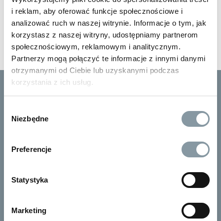
ZALOGUJ SIĘ
i reklam, aby oferować funkcje społecznościowe i
analizować ruch w naszej witrynie. Informacje o tym, jak
Nie masz jeszcze konta?
ZAREJESTRUJ
korzystasz z naszej witryny, udostępniamy partnerom
SIĘ
społecznościowym, reklamowym i analitycznym.
Partnerzy mogą połączyć te informacje z innymi danymi
otrzymanymi od Ciebie lub uzyskanymi podczas
korzystania z ich usług.
BĄDŹ NA BIEŻĄCO Z NOWOŚCIAMI I PROMOCJAMI
(10% RABAT NA PIERWSZE ZAKUPY)
Wybór
Niezbędne
zgody
ZAPISZ SIĘ
E-MAIL
Preferencje
MASZ PYTANIA?
692 819 164
Statystyka
Marketing
REGULAMIN