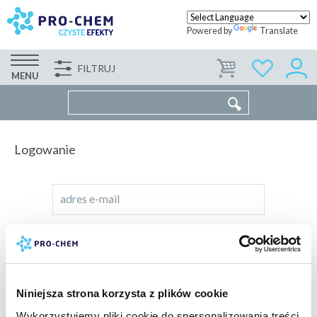
Powered by
Translate
FILTRUJ
FIRMA
WSPÓŁPRACA
KONTAKT
MENU
Logowanie
adres e-mail
hasło
NIE PAMIĘTAM HASŁA
Niniejsza strona korzysta z plików cookie
Wykorzystujemy pliki cookie do spersonalizowania treści