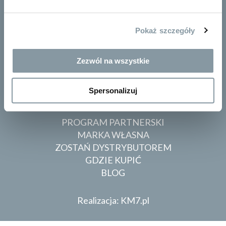
DOSTAWA - PŁATNOŚĆ - ZWROT
POLITYKA PRYWATNOŚCI
Pokaż szczegóły
RODO
MAPA STRONY
Zezwól na wszystkie
tel.
692 819 164
pn-pt 8:00-16:00
Spersonalizuj
biuro
pro-chem.pl
PROGRAM PARTNERSKI
MARKA WŁASNA
ZOSTAŃ DYSTRYBUTOREM
GDZIE KUPIĆ
BLOG
Realizacja: KM7.pl