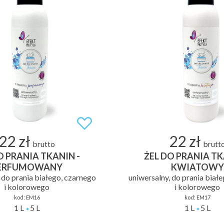
22 zł
22 zł
brutto
brutt
O PRANIA TKANIN -
ŻEL DO PRANIA TK
ERFUMOWANY
KWIATOWY
 do prania białego, czarnego
uniwersalny, do prania biał
i kolorowego
i kolorowego
kod:
EM16
kod:
EM17
1 L
5 L
1 L
5 L