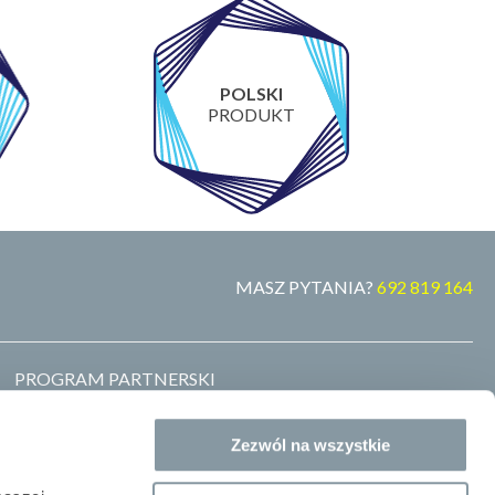
POLSKI
PRODUKT
MASZ PYTANIA?
692 819 164
PROGRAM PARTNERSKI
MARKA WŁASNA
ZOSTAŃ DYSTRYBUTOREM
Zezwól na wszystkie
GDZIE KUPIĆ
BLOG