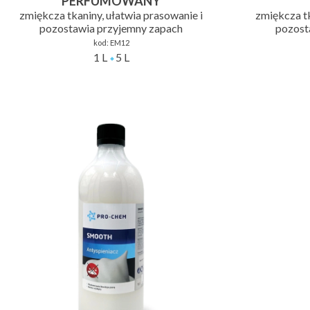
PERFUMOWANY
zmiękcza tkaniny, ułatwia prasowanie i
zmiękcza tk
pozostawia przyjemny zapach
pozost
kod:
EM12
1 L
5 L