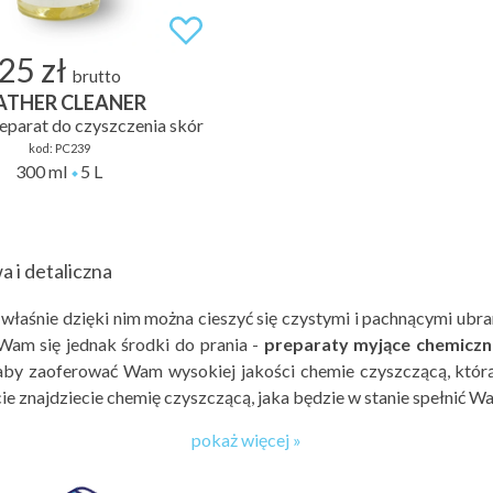
25 zł
brutto
ATHER CLEANER
eparat do czyszczenia skór
kod:
PC239
300 ml
5 L
a i detaliczna
właśnie dzięki nim można cieszyć się czystymi i pachnącymi ubrani
Wam się jednak środki do prania -
preparaty myjące chemiczn
 aby zaoferować Wam wysokiej jakości chemie czyszczącą, któr
ie znajdziecie chemię czyszczącą, jaka będzie w stanie spełnić W
pokaż więcej »