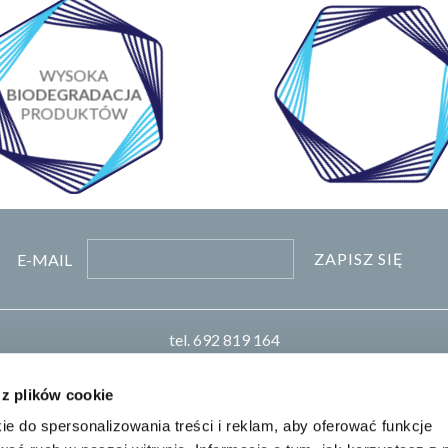
WYSOKA
MONITORING
BIODEGRADACJA
PAKOWANIA
PRODUKTÓW
PRZESYŁEK
ZAPISZ SIĘ
E-MAIL
tel.
692 819 164
pn-pt 8:00-16:00
biuro
pro-chem.pl
 z plików cookie
ie do spersonalizowania treści i reklam, aby oferować funkcje
Realizacja: KM7.pl