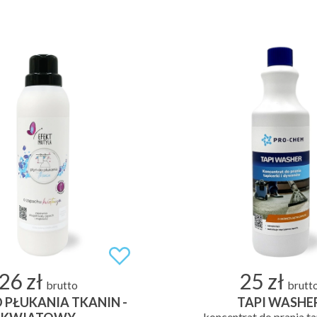
26 zł
25 zł
brutto
brutt
 PŁUKANIA TKANIN -
TAPI WASHE
koncentrat do prania ta