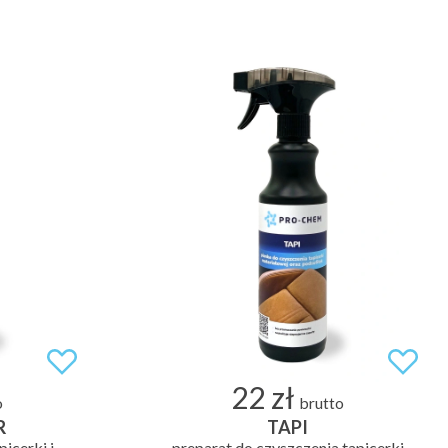
22 zł
o
brutto
R
TAPI
picerki i
preparat do czyszczenia tapicerki