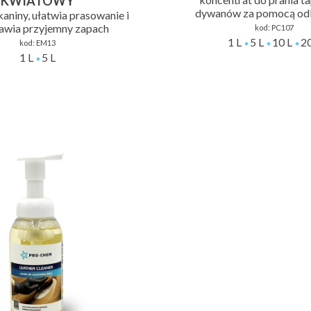
KWIATOWY
dywanów za pomocą od
aniny, ułatwia prasowanie i
awia przyjemny zapach
kod:
PC107
1 L
5 L
10 L
20
kod:
EM13
1 L
5 L