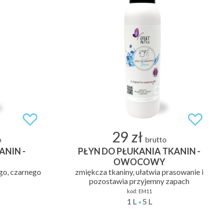
29 zł
o
brutto
ANIN -
PŁYN DO PŁUKANIA TKANIN -
OWOCOWY
ego, czarnego
zmiękcza tkaniny, ułatwia prasowanie i
pozostawia przyjemny zapach
kod:
EM11
1 L
5 L