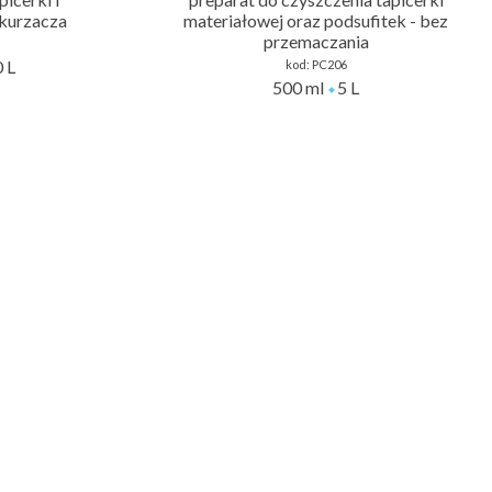
kurzacza
materiałowej oraz podsufitek - bez
przemaczania
 L
kod:
PC206
500 ml
5 L