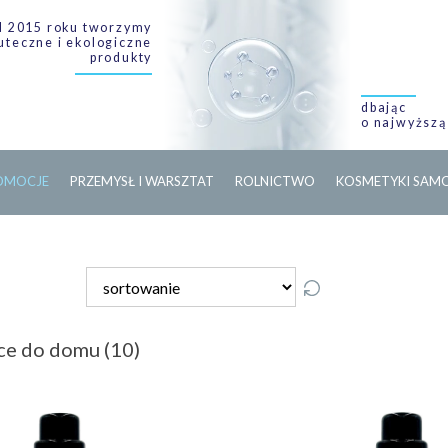
 2015 roku tworzymy
uteczne i ekologiczne
produkty
dbając
o najwyższą
O
M
O
C
J
E
PRZEMYSŁ I WARSZTAT
ROLNICTWO
KOSMETYKI SA
ące do domu (10)