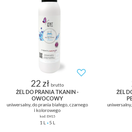
22 zł
brutto
ŻEL DO PRANIA TKANIN -
ŻEL D
OWOCOWY
P
uniwersalny, do prania białego, czarnego
uniwersalny,
i kolorowego
kod:
EM15
1 L
5 L