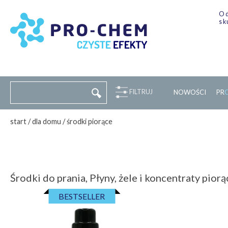
Od
sk
FILTRUJ
NOWOŚCI
P
R
start
/
dla domu
/
środki piorące
Środki do prania, Płyny, żele i koncentraty pior
BESTSELLER