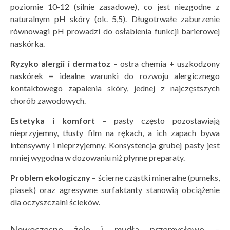
poziomie 10-12 (silnie zasadowe), co jest niezgodne z
naturalnym pH skóry (ok. 5,5). Długotrwałe zaburzenie
równowagi pH prowadzi do osłabienia funkcji barierowej
naskórka.
Ryzyko alergii i dermatoz
– ostra chemia + uszkodzony
naskórek = idealne warunki do rozwoju alergicznego
kontaktowego zapalenia skóry, jednej z najczęstszych
chorób zawodowych.
Estetyka i komfort
– pasty często pozostawiają
nieprzyjemny, tłusty film na rękach, a ich zapach bywa
intensywny i nieprzyjemny. Konsystencja grubej pasty jest
mniej wygodna w dozowaniu niż płynne preparaty.
Problem ekologiczny
– ścierne cząstki mineralne (pumeks,
piasek) oraz agresywne surfaktanty stanowią obciążenie
dla oczyszczalni ścieków.
Nowoczesne żele i mydła przemysłowe –