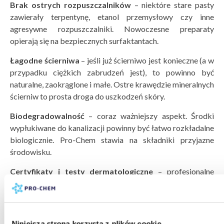
Brak ostrych rozpuszczalnik
ów
– niektóre stare pasty
zawierały terpentynę, etanol przemysłowy czy inne
agresywne rozpuszczalniki. Nowoczesne preparaty
opierają się na bezpiecznych surfaktantach.
Łagodne ścierniwa
– jeśli już ścierniwo jest konieczne (a w
przypadku ciężkich zabrudzeń jest), to powinno być
naturalne, zaokrąglone i małe. Ostre krawędzie mineralnych
ścierniw to prosta droga do uszkodzeń skóry.
Biodegradowalność
– coraz ważniejszy aspekt. Środki
wypłukiwane do kanalizacji powinny być łatwo rozkładalne
biologicznie. Pro-Chem stawia na składniki przyjazne
środowisku.
Certyfikaty i testy dermatologiczne
– profesjonalne
środki do mycia rąk powinny przechodzić testy
dermatologiczne potwierdzające ich bezpieczeństwo dla
skóry.
Niniejsza strona korzysta z plików cookie