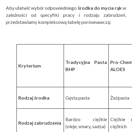
Aby ułatwić wybór odpowiedniego
środka do mycia rąk
w
zależności od specyfiki pracy i rodzaju zabrudzeń,
przedstawiamy kompleksową tabelę porównawczą:
Tradycyjna Pasta
Pro-Ch
Kryterium
BHP
ALOES
Rodzaj środka
Gęsta pasta
Żel/pasta
Bardzo ciężkie
Ciężkie 
Rodzaj zabrudzenia
(oleje, smary, sadza)
ciężkich