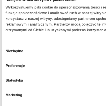
Higiena rąk w zakładzie pracy – obowiązek i standard
Wykorzystujemy pliki cookie do spersonalizowania treści i 
funkcje społecznościowe i analizować ruch w naszej witrynie
Właściwa higiena rąk w środowisku przemysłowym to
korzystasz z naszej witryny, udostępniamy partnerom społ
system, który obejmuje nie tylko dobór odpowiednich
reklamowym i analitycznym. Partnerzy mogą połączyć te in
środków czyszczących, ale także infrastrukturę, procedury
otrzymanymi od Ciebie lub uzyskanymi podczas korzystania 
i edukację pracowników.
Infrastruktura – co jest potrzebne:
Wybór
Niezbędne
zgody
Umywalki
– w wystarczającej liczbie, zlokalizowane blisko
stanowisk pracy (norma: jedna umywalka na 30
pracowników w przemyśle). Ciepła i zimna woda,
Preferencje
odpowiedni odpływ.
Dozowniki
– preferowane są dozowniki automatyczne
Statystyka
(bezdotykowe) lub łokciowe, które minimalizują wtórne
zanieczyszczenie. Dozownik powinien być regularnie
Marketing
serwisowany i napełniany.