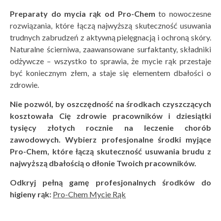
Preparaty do mycia rąk od Pro-Chem
to nowoczesne
rozwiązania, które łączą najwyższą skuteczność usuwania
trudnych zabrudzeń z aktywną pielęgnacją i ochroną skóry.
Naturalne ścierniwa, zaawansowane surfaktanty, składniki
odżywcze – wszystko to sprawia, że mycie rąk przestaje
być koniecznym złem, a staje się elementem dbałości o
zdrowie.
Nie pozw
ól, by oszczędność na środkach czyszczących
kosztował
a Cię zdrowie pracownik
ów i dziesiątki
tysięcy złotych rocznie na leczenie chor
ób
zawodowych. Wybierz profesjonalne środki myjące
Pro-Chem, kt
óre łączą skuteczność usuwania brudu z
najwyższą dbałością
o dłonie Twoich pracownik
ów.
Odkryj pełną
gamę profesjonalnych środk
ó
w do
higieny rąk:
Pro-Chem Mycie Rąk