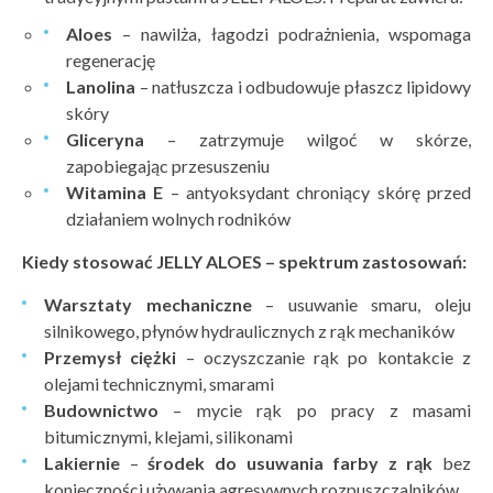
Aloes
– nawilża, łagodzi podrażnienia, wspomaga
regenerację
Lanolina
– natłuszcza i odbudowuje płaszcz lipidowy
skóry
Gliceryna
– zatrzymuje wilgoć w skórze,
zapobiegając przesuszeniu
Witamina E
– antyoksydant chroniący skórę przed
działaniem wolnych rodników
Kiedy stosować
JELLY ALOES – spektrum zastosowań:
Warsztaty mechaniczne
– usuwanie smaru, oleju
silnikowego, płynów hydraulicznych z rąk mechaników
Przemysł ciężki
– oczyszczanie rąk po kontakcie z
olejami technicznymi, smarami
Budownictwo
– mycie rąk po pracy z masami
bitumicznymi, klejami, silikonami
Lakiernie
–
środek do usuwania farby z rąk
bez
konieczności używania agresywnych rozpuszczalników