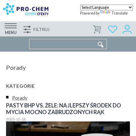
Powered by
Translate
FILTRUJ
FIRMA
WSPÓŁPRACA
KONTAKT
MENU
Porady
KATEGORIE
Porady
PASTY BHP VS. ŻELE: NAJLEPSZY ŚRODEK DO
MYCIA MOCNO ZABRUDZONYCH RĄK
2025-12-18