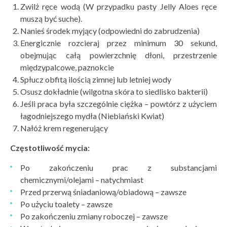
Zwilż ręce wodą (W przypadku pasty Jelly Aloes ręce
muszą być suche).
Nanieś środek myjący (odpowiedni do zabrudzenia)
Energicznie rozcieraj przez minimum 30 sekund,
obejmując całą powierzchnię dłoni, przestrzenie
międzypalcowe, paznokcie
Spłucz obfitą ilością zimnej lub letniej wody
Osusz dokładnie (wilgotna skóra to siedlisko bakterii)
Jeśli praca była szczególnie ciężka – powtórz z użyciem
łagodniejszego mydła (Niebiański Kwiat)
Nałóż krem regenerujący
Częstotliwość mycia:
Po zakończeniu prac z substancjami
chemicznymi/olejami – natychmiast
Przed przerwą śniadaniową/obiadową – zawsze
Po użyciu toalety – zawsze
Po zakończeniu zmiany roboczej – zawsze