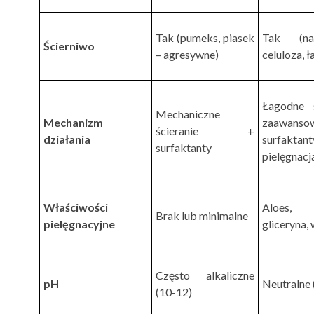
Tak (pumeks, piasek
Tak (na
Ścierniwo
– agresywne)
celuloza, 
Łagodne 
Mechaniczne
Mechanizm
zaawanso
ścieranie +
działania
surfak
surfaktanty
pielęgnacj
Właściwości
Aloes, 
Brak lub minimalne
pielęgnacyjne
gliceryna,
Często alkaliczne
pH
Neutralne 
(10-12)