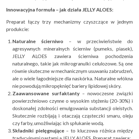
Innowacyjna formuła – jak dział
a JELLY ALOES:
Preparat łączy trzy mechanizmy czyszczące w jednym
produkcie:
Naturalne ścierniwo
– w przeciwieństwie do
agresywnych mineralnych ścierniw (pumeks, piasek),
JELLY ALOES zawiera ścierniwa pochodzenia
naturalnego, takie jak mikrogranulki celulozowe. Są one
równie skuteczne w mechanicznym usuwaniu zabrudzeń,
ale o wiele łagodniejsze dla naskórka. Naturalne włókna
nie powodują mikropęknięć bariery lipidowej skóry.
Zaawansowane surfaktanty
– nowoczesne związki
powierzchniowo czynne o wysokim stężeniu (20-30%) i
doskonałej zdolności emulgowania substancji oleistych.
Skutecznie rozbijają i otaczają cząsteczki smaru, oleju
czy farby, umożliwiając ich spłukanie wodą.
Składniki pielęgnujące
– to kluczowa różnica między
tradycyjnymi pastami a JELLY ALOES. Preparat zawiera: