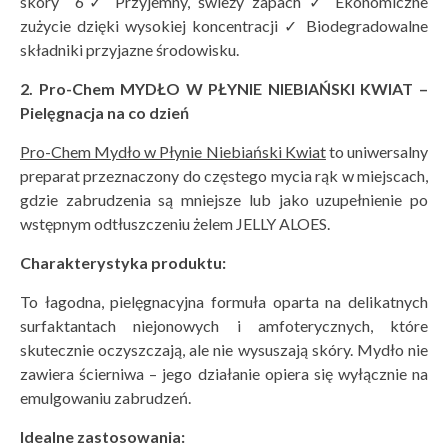
skóry 6✓ Przyjemny, świeży zapach ✓ Ekonomiczne
zużycie dzięki wysokiej koncentracji ✓ Biodegradowalne
składniki przyjazne środowisku.
2. Pro-Chem MYDŁO W PŁ
YNIE NIEBIAŃ
SKI KWIAT –
Pielęgnacja na co dzień
Pro-Chem Myd
ło w Płynie Niebiański Kwiat
to uniwersalny
preparat przeznaczony do częstego mycia rąk w miejscach,
gdzie zabrudzenia są mniejsze lub jako uzupełnienie po
wstępnym odtłuszczeniu żelem JELLY ALOES.
Charakterystyka produktu:
To łagodna, pielęgnacyjna formuła oparta na delikatnych
surfaktantach niejonowych i amfoterycznych, które
skutecznie oczyszczają, ale nie wysuszają skóry. Mydło nie
zawiera ścierniwa – jego działanie opiera się wyłącznie na
emulgowaniu zabrudzeń.
Idealne zastosowania: