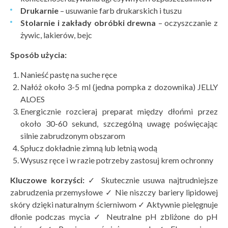
Drukarnie
– usuwanie farb drukarskich i tuszu
Stolarnie i zakłady obr
óbki drewna
– oczyszczanie z
żywic, lakierów, bejc
Spos
ó
b użycia:
Nanieść pastę na suche ręce
Nałóż około 3-5 ml (jedna pompka z dozownika) JELLY
ALOES
Energicznie rozcieraj preparat między dłońmi przez
około 30-60 sekund, szczególną uwagę poświęcając
silnie zabrudzonym obszarom
Spłucz dokładnie zimną lub letnią wodą
Wysusz ręce i w razie potrzeby zastosuj krem ochronny
Kluczowe korzyś
ci:
✓ Skutecznie usuwa najtrudniejsze
zabrudzenia przemysłowe ✓ Nie niszczy bariery lipidowej
skóry dzięki naturalnym ścierniwom ✓ Aktywnie pielęgnuje
dłonie podczas mycia ✓ Neutralne pH zbliżone do pH