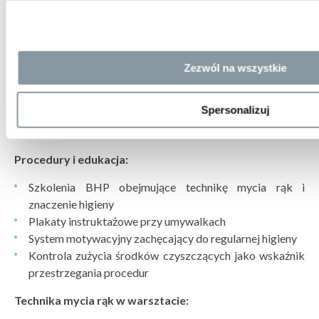
Ręczniki
– papierowe jednorazowe lub suszarki na ciepłe
powietrze. Materiałowe ręczniki wielokrotnego użytku to
siedlisko bakterii – należy ich unikać w strefach
przemysłowych.
Zezwól na wszystkie
Kremy ochronne i regenerujące
– oprócz środków
myjących warto zapewnić pracownikom kremy barierowe
Spersonalizuj
(nakładane przed pracą) oraz kremy regenerujące (po
pracy).
Procedury i edukacja:
Szkolenia BHP obejmujące technikę mycia rąk i
znaczenie higieny
Plakaty instruktażowe przy umywalkach
System motywacyjny zachęcający do regularnej higieny
Kontrola zużycia środków czyszczących jako wskaźnik
przestrzegania procedur
Technika mycia rąk w warsztacie: