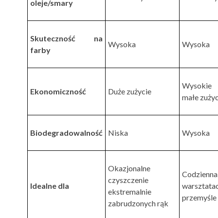
oleje/smary
Skuteczność na
Wysoka
Wysoka
farby
Wysokie 
Ekonomiczność
Duże zużycie
małe zużyc
Biodegradowalność
Niska
Wysoka
Okazjonalne
Codzienn
czyszczenie
Idealne dla
warszt
ekstremalnie
przemyśle
zabrudzonych rąk