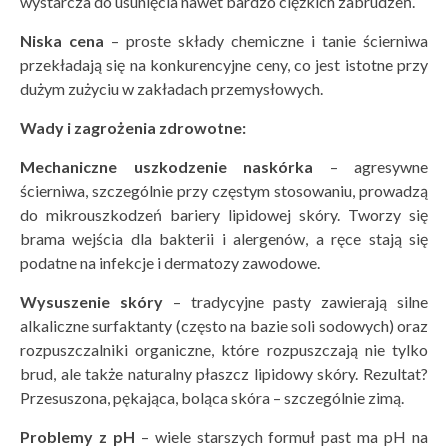
wystarcza do usunięcia nawet bardzo ciężkich zabrudzeń.
Niska cena
– proste składy chemiczne i tanie ścierniwa
przekładają się na konkurencyjne ceny, co jest istotne przy
dużym zużyciu w zakładach przemysłowych.
Wady i zagrożenia zdrowotne:
Mechaniczne uszkodzenie nask
ó
rka
– agresywne
ścierniwa, szczególnie przy częstym stosowaniu, prowadzą
do mikrouszkodzeń bariery lipidowej skóry. Tworzy się
brama wejścia dla bakterii i alergenów, a ręce stają się
podatne na infekcje i dermatozy zawodowe.
Wysuszenie sk
ó
ry
– tradycyjne pasty zawierają silne
alkaliczne surfaktanty (często na bazie soli sodowych) oraz
rozpuszczalniki organiczne, które rozpuszczają nie tylko
brud, ale także naturalny płaszcz lipidowy skóry. Rezultat?
Przesuszona, pękająca, boląca skóra – szczególnie zimą.
Problemy z pH
– wiele starszych formuł past ma pH na