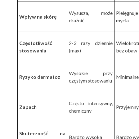
Wysusza, może
Pielęgnu
Wpływ na skórę
drażnić
mycia
Częstotliwość
2-3 razy dziennie
Wielokrot
stosowania
(max)
bez obaw
Wysokie przy
Ryzyko dermatoz
Minimalne
częstym stosowaniu
Często intensywny,
Zapach
Przyjemny,
chemiczny
Skuteczność na
Bardzo wysoka
Bardzo w