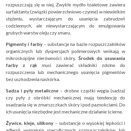
rozpuszczają się w niej. Zwykłe mydło toaletowe zawiera
surfaktanty (związki powierzchniowo czynne) w niewielkim
stężeniu, wystarczającym do usunięcia zabrudzeń
codziennych, ale niewystarczającym do emulgowania
grubych warstw oleju czy smaru.
Pigmenty i farby
– substancje na bazie rozpuszczalników
organicznych lub dyspersjach polimerowych wnikają w
mikroskopijne nierówności skóry.
Środek do usuwania
farby z rąk
musi zawierać składniki zdolne do
rozpuszczenia lub mechanicznego usunięcia pigmentów
bez uszkodzenia naskórka.
Sadza i pyły metaliczne
– drobne cząstki węgla (sadza)
czy pyły z obróbki mechanicznej mają tendencję do
osadzania się w zmarszczkach skóry i pod paznokciami. Do
ich usunięcia niezbędne jest mechaniczne działanie ścierne.
Żywice, kleje, silikony
– substancje o wysokiej lepkości i
adhezji wymagają specyficznych rozpuszczalników lub