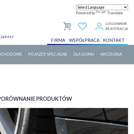
Powered by
Translate
LOGOWANIE
REJESTRACJA
 jakość
FIRMA
WSPÓŁPRACA
KONTAKT
MOCHODOWE
POJAZDY SPECJALNE
DLA DOMU
AKCESORIA
Ć? PORÓWNANIE PRODUKTÓW