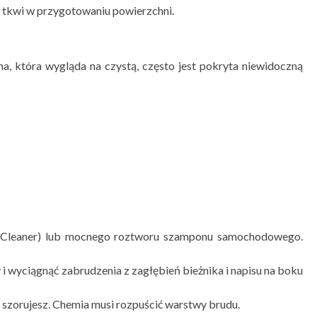
 tkwi w przygotowaniu powierzchni.
a, która wygląda na czystą, często jest pokryta niewidoczną
e Cleaner) lub mocnego roztworu szamponu samochodowego.
 i wyciągnąć zabrudzenia z zagłębień bieżnika i napisu na boku
y szorujesz. Chemia musi rozpuścić warstwy brudu.