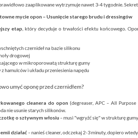
prawidłowo zaaplikowane wytrzymuje nawet 3-4 tygodnie. Sekret
towne mycie opon – Usunięcie starego brudu i dressing
ów
ejszy etap
, który decyduje o trwałości efektu końcowego. Opon
yschniętych czernideł na bazie silikonu
smoły drogowej
kającego w mikroporowatą strukturę gumy
z hamulców i układu przeniesienia napędu
owo umyć oponę przed czernidłem?
ykowanego cleanera do opon
(degreaser, APC – All Purpos
a nie usunie starych silikonów.
zczotkę o sztywnym włosiu
– musi "wgryźć się" w strukturę gumy
hemii działać
– nanieś cleaner, odczekaj 2-3 minuty, dopiero wted