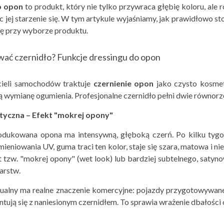
o opon
to produkt, który nie tylko przywraca głębię koloru, ale
c jej starzenie się. W tym artykule wyjaśniamy, jak prawidłowo 
ę przy wyborze produktu.
wać czernidło? Funkcje dressingu do opon
cieli samochodów traktuje
czernienie opon
jako czysto kosmet
wymianę ogumienia. Profesjonalne czernidło pełni dwie równorzę
tyczna – Efekt "mokrej opony"
dukowana opona ma intensywną, głęboką czerń. Po kilku tyg
ieniowania UV, guma traci ten kolor, staje się szara, matowa i ni
 tzw. "mokrej opony" (wet look) lub bardziej subtelnego, satyno
arstw.
zualny ma realne znaczenie komercyjne: pojazdy przygotowywane 
tują się z naniesionym czernidłem. To sprawia wrażenie dbałości 