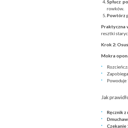
Spłucz p
rowków.
Powt
órz 
Praktyczna 
resztki stary
Krok 2: Osus
Mokra opona 
Rozcieńcza
Zapobiega
Powoduje "
Jak prawid
Ręcznik z
Dmuchaw
Czekanie 