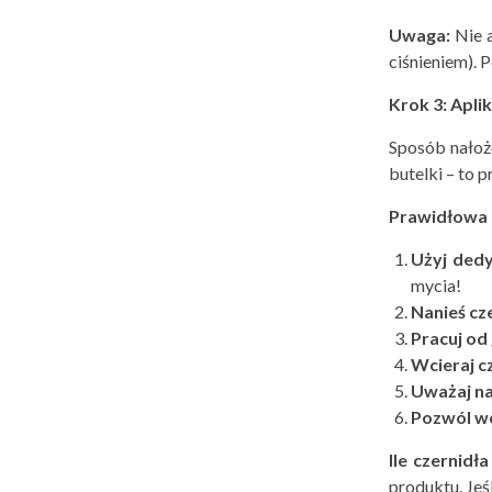
Uwaga:
Nie a
ciśnieniem).
Krok 3: Aplik
Sposób nałoż
butelki – to 
Prawidłowa t
Użyj ded
mycia!
Nanieś cz
Pracuj od
Wcieraj c
Uważaj na 
Pozw
ól w
Ile czernidł
a
produktu. Jeś