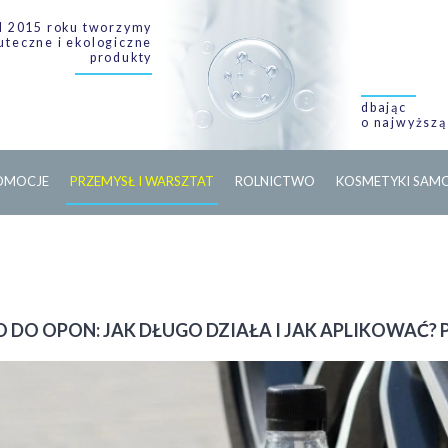
 2015 roku tworzymy
uteczne i ekologiczne
produkty
dbając
o najwyższą
O
M
O
C
J
E
PRZEMYSŁ I WARSZTAT
ROLNICTWO
KOSMETYKI SA
O DO OPON: JAK DŁUGO DZIAŁA I JAK APLIKOWA