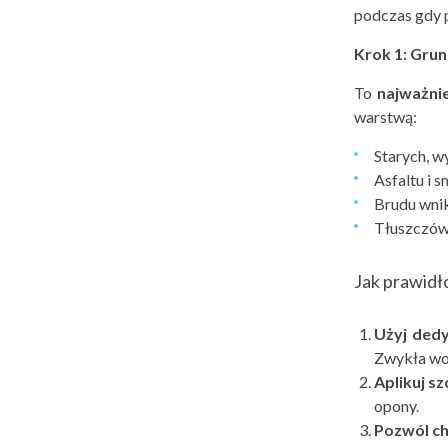
podczas gdy 
Krok 1: Grun
To
najważni
warstwą:
Starych, w
Asfaltu i 
Brudu wni
Tłuszczów 
Jak prawidł
Użyj ded
Zwykła wod
Aplikuj s
opony.
Pozw
ól c