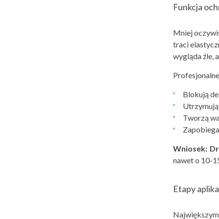
Funkcja ochr
Mniej oczywis
traci elastyc
wygląda źle, 
Profesjonalne
Blokują de
Utrzymują 
Tworzą war
Zapobiegaj
Wniosek:
Dr
nawet o 10-1
Etapy aplika
Największym p