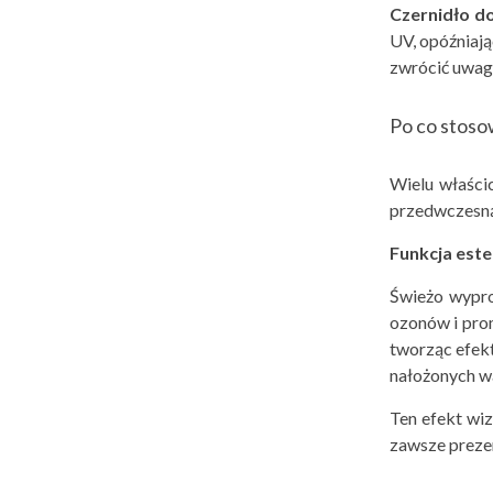
Czernidł
o d
UV, opóźniają
zwrócić uwag
Po co stoso
Wielu właści
przedwczesną 
Funkcja este
Świeżo wypro
ozonów i prom
tworząc efekt
nałożonych w
Ten efekt wi
zawsze prezen