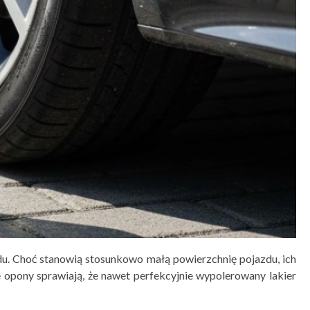
u. Choć stanowią stosunkowo małą powierzchnię pojazdu, ich
 opony sprawiają, że nawet perfekcyjnie wypolerowany lakier