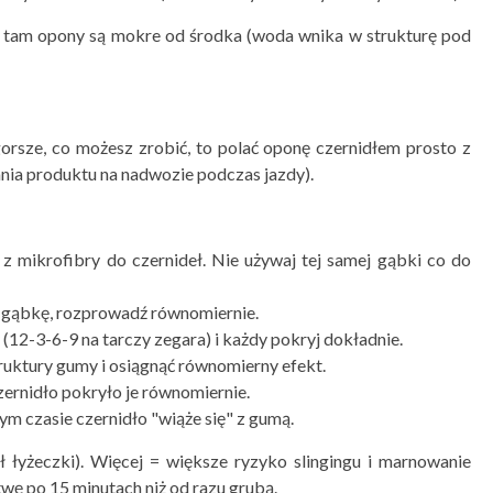
– tam opony są mokre od środka (woda wnika w strukturę pod
orsze, co możesz zrobić, to polać oponę czernidłem prosto z
ania produktu na nadwozie podczas jazdy).
 z mikrofibry do czernideł. Nie używaj tej samej gąbki co do
a gąbkę, rozprowadź równomiernie.
(12-3-6-9 na tarczy zegara) i każdy pokryj dokładnie.
uktury gumy i osiągnąć równomierny efekt.
zernidło pokryło je równomiernie.
m czasie czernidło "wiąże się" z gumą.
 łyżeczki). Więcej = większe ryzyko slingingu i marnowanie
twę po 15 minutach niż od razu grubą.