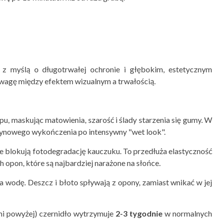
z myślą o długotrwałej ochronie i głębokim, estetycznym
owagę między efektem wizualnym a trwałością.
u, maskując matowienia, szarość i ślady starzenia się gumy. W
atynowego wykończenia po intensywny "wet look".
re blokują fotodegradację kauczuku. To przedłuża elastyczność
opon, które są najbardziej narażone na słońce.
wodę. Deszcz i błoto spływają z opony, zamiast wnikać w jej
mi powyżej) czernidło wytrzymuje
2-3 tygodnie
w normalnych