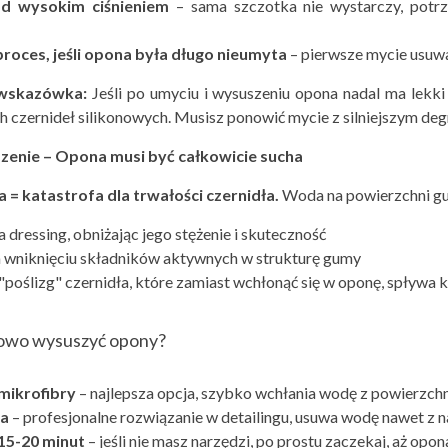
od wysokim ciśnieniem
– sama szczotka nie wystarczy, potrz
proces, jeśli opona był
a długo nieumyta
– pierwsze mycie usuwa
wskaz
ówka:
Jeśli po umyciu i wysuszeniu opona nadal ma lekki
ch czernideł silikonowych. Musisz ponowić mycie z silniejszym de
zenie – Opona musi być całkowicie sucha
= katastrofa dla trwałości czernidł
a.
Woda na powierzchni g
 dressing, obniżając jego stężenie i skuteczność
 wniknięciu składników aktywnych w strukturę gumy
poślizg" czernidła, które zamiast wchłonąć się w oponę, spływa 
łowo wysuszyć opony?
 mikrofibry
– najlepsza opcja, szybko wchłania wodę z powierzch
a
– profesjonalne rozwiązanie w detailingu, usuwa wodę nawet z n
15-20 minut
– jeśli nie masz narzędzi, po prostu zaczekaj, aż opo