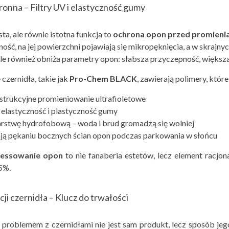
onna – Filtry UV i elastyczność gumy
ta, ale równie istotna funkcja to
ochrona opon przed promieni
zność, na jej powierzchni pojawiają się mikropęknięcia, a w skraj
ale również obniża parametry opon: słabsza przyczepność, większ
 czernidła, takie jak
Pro-Chem BLACK
, zawierają polimery, które
strukcyjne promieniowanie ultrafioletowe
elastyczność i plastyczność gumy
stwę hydrofobową – woda i brud gromadzą się wolniej
ą pękaniu bocznych ścian opon podczas parkowania w słońcu
essowanie opon
to nie fanaberia estetów, lecz element racjo
5%.
cji czernidła – Klucz do trwałości
roblemem z czernidłami nie jest sam produkt, lecz sposób jego a