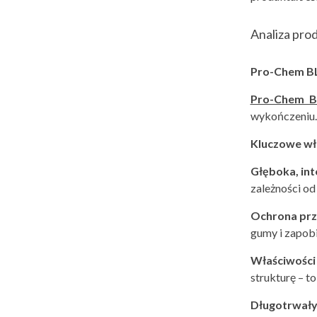
Analiza pro
Pro-Chem BL
Pro-Chem 
wykończeniu. 
Kluczowe wł
Głęboka, in
zależności od
Ochrona prz
gumy i zapobi
Właściwośc
strukturę – to
Długotrwały