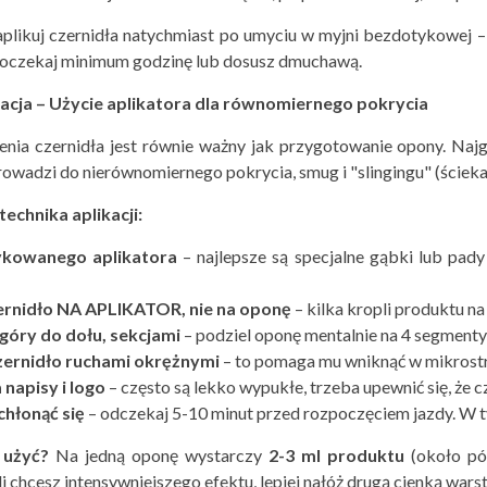
plikuj czernidła natychmiast po umyciu w myjni bezdotykowej 
 Poczekaj minimum godzinę lub dosusz dmuchawą.
acja – Użycie aplikatora dla r
ównomiernego pokrycia
enia czernidła jest równie ważny jak przygotowanie opony. Najg
prowadzi do nierównomiernego pokrycia, smug i "slingingu" (ściek
echnika aplikacji:
ykowanego aplikatora
– najlepsze są specjalne gąbki lub pady
ernidło NA APLIKATOR, nie na oponę
– kilka kropli produktu n
 g
óry do dołu, sekcjami
– podziel oponę mentalnie na 4 segmenty 
zernidło ruchami okrężnymi
– to pomaga mu wniknąć w mikrostr
napisy i logo
– często są lekko wypukłe, trzeba upewnić się, że c
chłonąć się
– odczekaj 5-10 minut przed rozpoczęciem jazdy. W ty
 użyć
?
Na jedną oponę wystarczy
2-3 ml produktu
(około pół
li chcesz intensywniejszego efektu, lepiej nałóż drugą cienką wars