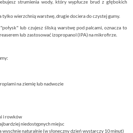
ebujesz strumienia wody, który wypłucze brud z głębokich
 tylko wierzchnią warstwę, drugie dociera do czystej gumy.
 "połysk" lub czujesz śliską warstwę pod palcami, oznacza to
greaserem lub zastosować izopropanol (IPA) na mikrofirze.
umy:
kroplami na ziemię lub nadwozie
ni i rowków
ajbardziej niedostępnych miejsc
na wyschnie naturalnie (w słoneczny dzień wystarczy 10 minut)