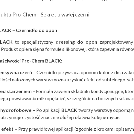
duktu Pro-Chem – Sekret trwałej czerni
ACK – Czernidł
o do opon
BLACK
to specjalistyczny
dressing do opon
zaprojektowany 
Produkt opiera się na formule silikonowej, która zapewnia równ
aściwoś
ci Pro-Chem BLACK:
tensywna czerń
– Czernidło przywraca oponom kolor z dnia zakup
 ilości nałożonych warstw można uzyskać efekt od subtelnego, s
ed starzeniem
– Formuła zawiera składniki kondycjonujące, któ
ega powstawaniu mikropęknięć, szczególnie na bocznych ścianach 
i hydrofobowe
– Po aplikacji
BLACK
tworzy warstwę odporną na 
 utrzymuje czystość znacznie dłużej i ułatwia kolejne mycie.
 efekt
– Przy prawidłowej aplikacji (zgodnie z krokami opisany