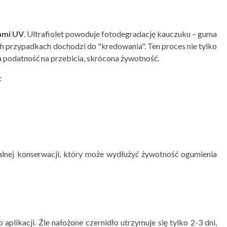
ami UV
. Ultrafiolet powoduje fotodegradację kauczuku – guma
nych przypadkach dochodzi do "kredowania". Ten proces nie tylko
a podatność na przebicia, skrócona żywotność.
:
nalnej konserwacji, który może wydłużyć żywotność ogumienia
plikacji. Źle nałożone czernidło utrzymuje się tylko 2-3 dni,