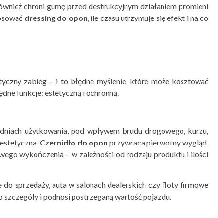
 również chroni gumę przed destrukcyjnym działaniem promieni
stosować
dressing do opon
, ile czasu utrzymuje się efekt i na co
yczny zabieg – i to błędne myślenie, które może kosztować
dne funkcje: estetyczną i ochronną.
odniach użytkowania, pod wpływem brudu drogowego, kurzu,
eestetyczna.
Czernidł
o do opon
przywraca pierwotny wygląd,
wego wykończenia – w zależności od rodzaju produktu i ilości
do sprzedaży, auta w salonach dealerskich czy floty firmowe
o szczegóły i podnosi postrzeganą wartość pojazdu.