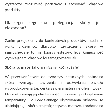
wystarczy zrozumieć podstawy i stosować właściwe
produkty.
Dlaczego regularna pielęgnacja skóry jest
niezbędna?
Zanim przejdziemy do konkretnych produktów i technik,
warto zrozumieć, dlaczego
czyszczenie sk
óry w
samochodzie
to nie kaprys estetów, lecz konieczność
wynikająca z właściwości samego materiału.
Sk
ó
ra to materiał organiczny, kt
ó
ry „żyje"
W przeciwieństwie do tworzyw sztucznych, naturalna
skóra wymaga nawilżenia i odżywiania. Świeżo
wyprodukowana tapicerka zawiera naturalne oleje i woski,
które utrzymują jej elastyczność. Z czasem, pod wpływem
temperatury, UV i codziennego użytkowania, składniki te
ulatniają się – skóra staje się sztywna, matowa i podatna na