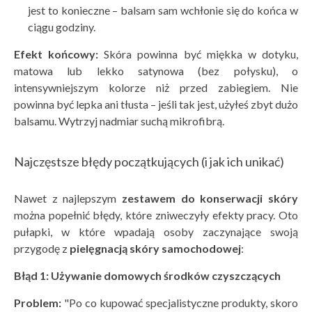
jest to konieczne – balsam sam wchłonie się do końca w
ciągu godziny.
Efekt końcowy:
Skóra powinna być miękka w dotyku,
matowa lub lekko satynowa (bez połysku), o
intensywniejszym kolorze niż przed zabiegiem. Nie
powinna być lepka ani tłusta – jeśli tak jest, użyłeś zbyt dużo
balsamu. Wytrzyj nadmiar suchą mikrofibrą.
Najczęstsze błędy początkujących (i jak ich unikać)
Nawet z najlepszym
zestawem do konserwacji sk
ó
ry
można popełnić błędy, które zniweczyły efekty pracy. Oto
pułapki, w które wpadają osoby zaczynające swoją
przygodę z
pielęgnacją sk
óry samochodowej
:
Błą
d 1: Używanie domowych środk
ów czyszczących
Problem:
"Po co kupować specjalistyczne produkty, skoro