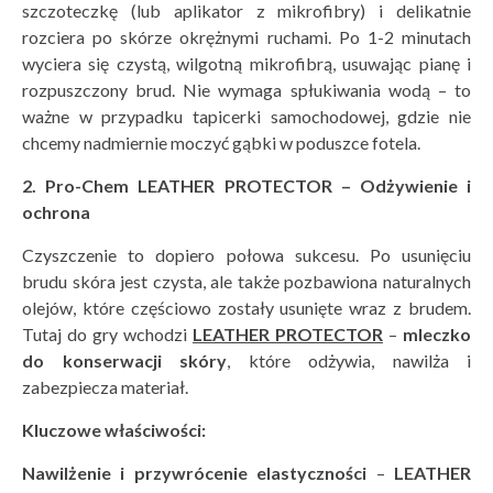
szczoteczkę (lub aplikator z mikrofibry) i delikatnie
rozciera po skórze okrężnymi ruchami. Po 1-2 minutach
wyciera się czystą, wilgotną mikrofibrą, usuwając pianę i
rozpuszczony brud. Nie wymaga spłukiwania wodą – to
ważne w przypadku tapicerki samochodowej, gdzie nie
chcemy nadmiernie moczyć gąbki w poduszce fotela.
2. Pro-Chem LEATHER PROTECTOR – Odżywienie i
ochrona
Czyszczenie to dopiero połowa sukcesu. Po usunięciu
brudu skóra jest czysta, ale także pozbawiona naturalnych
olejów, które częściowo zostały usunięte wraz z brudem.
Tutaj do gry wchodzi
LEATHER PROTECTOR
–
mleczko
do konserwacji sk
ó
ry
, które odżywia, nawilża i
zabezpiecza materiał.
Kluczowe właściwoś
ci:
Nawilżenie i przywr
ócenie elastyczności
–
LEATHER