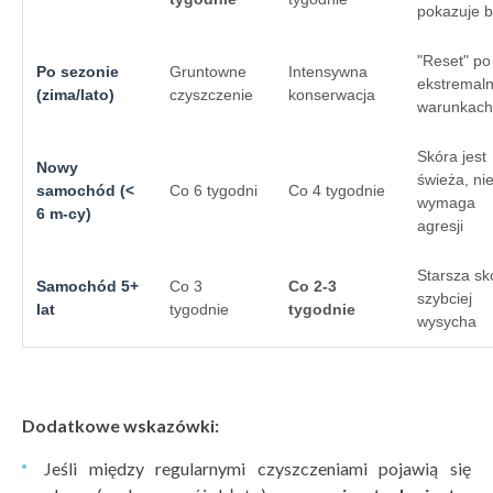
pokazuje 
"Reset" po
Po sezonie
Gruntowne
Intensywna
ekstremal
(zima/lato)
czyszczenie
konserwacja
warunkach
Skóra jest
Nowy
świeża, ni
samochód (<
Co 6 tygodni
Co 4 tygodnie
wymaga
6 m-cy)
agresji
Starsza sk
Samochód 5+
Co 3
Co 2-3
szybciej
lat
tygodnie
tygodnie
wysycha
Dodatkowe wskaz
ówki:
Jeśli między regularnymi czyszczeniami pojawią się