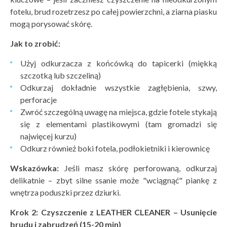
fotelu, brud rozetrzesz po całej powierzchni, a ziarna piasku
mogą porysować skórę.
Jak to zrobić:
Użyj odkurzacza z końcówką do tapicerki (miękką
szczotką lub szczeliną)
Odkurzaj dokładnie wszystkie zagłębienia, szwy,
perforacje
Zwróć szczególną uwagę na miejsca, gdzie fotele stykają
się z elementami plastikowymi (tam gromadzi się
najwięcej kurzu)
Odkurz również boki fotela, podłokietniki i kierownicę
Wskaz
ówka:
Jeśli masz skórę perforowaną, odkurzaj
delikatnie – zbyt silne ssanie może "wciągnąć" piankę z
wnętrza poduszki przez dziurki.
Krok 2: Czyszczenie z LEATHER CLEANER – Usunięcie
brudu i zabrudzeń (15-20 min)