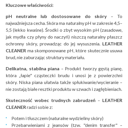
Kluczowe właściwoś
ci:
pH neutralne lub dostosowane do sk
ó
ry
– To
najważniejsza cecha. Skóra ma naturalny pH w zakresie 4,5–
5,5 (lekko kwaśne). Środki o zbyt wysokim pH (zasadowe,
jak mydła czy płyny do naczyń) niszczą naturalny płaszcz
ochronny skóry, prowadząc do jej wysuszenia.
LEATHER
CLEANER
ma skomponowane pH, które skutecznie usuwa
brud, nie zaburzając struktury materiału.
Delikatna, stabilna piana
– Produkt tworzy gęstą pianę,
która „łapie" cząsteczki brudu i unosi je z powierzchni
skóry. Niska piana ułatwia także spłukiwanie/wycieranie –
nie zostają białe resztki produktu w szwach i zagłębieniach.
Skuteczność wobec trudnych zabrudzeń
–
LEATHER
CLEANER
radzi sobie z:
Potem i tłuszczem (naturalne wydzieliny skóry)
Przebarwieniami z jeansów (tzw. "denim transfer" –