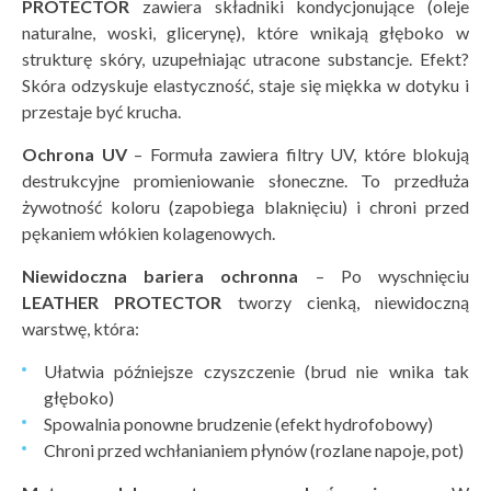
PROTECTOR
zawiera składniki kondycjonujące (oleje
naturalne, woski, glicerynę), które wnikają głęboko w
strukturę skóry, uzupełniając utracone substancje. Efekt?
Skóra odzyskuje elastyczność, staje się miękka w dotyku i
przestaje być krucha.
Ochrona UV
– Formuła zawiera filtry UV, które blokują
destrukcyjne promieniowanie słoneczne. To przedłuża
żywotność koloru (zapobiega blaknięciu) i chroni przed
pękaniem włókien kolagenowych.
Niewidoczna bariera ochronna
– Po wyschnięciu
LEATHER PROTECTOR
tworzy cienką, niewidoczną
warstwę, która:
Ułatwia późniejsze czyszczenie (brud nie wnika tak
głęboko)
Spowalnia ponowne brudzenie (efekt hydrofobowy)
Chroni przed wchłanianiem płynów (rozlane napoje, pot)