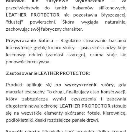
Matowe lub satynowe wykończenie
– W
przeciwieństwie do tanich balsamów silikonowych,
LEATHER PROTECTOR
nie pozostawia błyszczącej,
"tłustej" powierzchni. Skóra wygląda naturalnie,
zachowując swój fabryczny charakter.
Przywracanie koloru
– Regularne stosowanie balsamu
intensyfikuje głębię koloru skóry – jasna skóra odzyskuje
kremowy odcień (zamiast szarego), czarna staje się
ponownie intensywna.
Zastosowanie LEATHER PROTECTOR:
Produkt aplikuje się
po wyczyszczeniu sk
ó
ry
, gdy
materiał jest suchy. To drugi, finalizujący etap konserwacji,
który zabezpiecza wyniki czyszczenia i zapewnia
długoterminową ochronę.
LEATHER PROTECTOR
stosuje
się na wszystkie elementy skórzane: fotele, kierownicę,
podłokietniki, deski rozdzielcze, panele drzwi.
Spos
ó
b użycia:
Niewielką ilość produktu (kilka kropel)