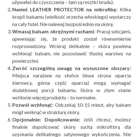
używałeś do czyszczenia – tam są resztki brudu).
Nanieś
LEATHER PROTECTOR na mikrofibę:
Kilka
kropli balsamu (wielkość orzecha włoskiego) wystarczy
na cały fotel. Nie nalewaj bezpośrednio na skórę.
Wmasuj balsam okrężnymi ruchami:
Pracuj sekcjami,
upewniając się, że produkt został równomiernie
rozprowadzony. Wcieraj delikatnie – skóra powinna
wchłonąć balsam, nie pozostawić tłustej warstwy na
powierzchni.
Zwróć szczeg
ólną uwagę na wysuszone obszary:
Miejsca narażone na słońce (lewa strona oparcia
kierowcy, górna część oparcia) mogą wymagać
dodatkowej porcji balsamu. Skóra w złym stanie
wchłonie więcej produktu – to normalne.
Pozw
ól wchłonąć:
Odczekaj 10-15 minut, aby balsam
mógł wniknąć w strukturę skóry.
Opcjonalnie: Dopolicowanie:
Jeśli chcesz, możesz
finalnie dopolicować skórę suchą mikrofibrą dla
uzyskania delikatnego satynowego wykończenia. Nie