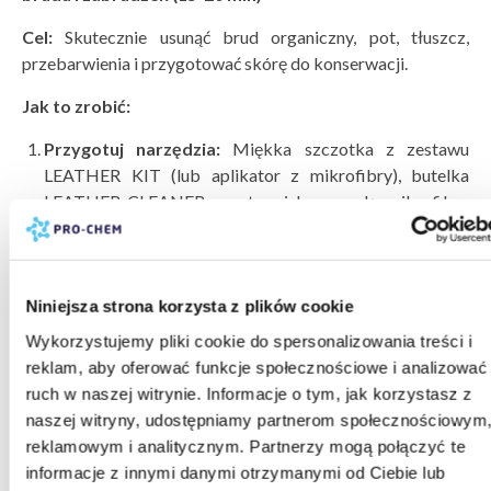
Cel:
Skutecznie usunąć brud organiczny, pot, tłuszcz,
przebarwienia i przygotować skórę do konserwacji.
Jak to zrobić:
Przygotuj narzędzia:
Miękka szczotka z zestawu
LEATHER KIT (lub aplikator z mikrofibry), butelka
LEATHER CLEANER, czysta miska z wodą, mikrofibra
do wycierania.
Rozpyl LEATHER CLEANER
na szczoteczkę (nie
bezpośrednio na skórę – ryzyko przesycenia).
Wystarczy 3-4 psiknięcia dla jednego siedzenia.
Niniejsza strona korzysta z plików cookie
Czyść sekcjami:
Podziel fotel na sekcje (oparcie,
Wykorzystujemy pliki cookie do spersonalizowania treści i
siedzisko, boki) i pracuj pojedynczo. Szczotkuj
reklam, aby oferować funkcje społecznościowe i analizować
okrężnymi ruchami, z lekkim naciskiem – piana powinna
ruch w naszej witrynie. Informacje o tym, jak korzystasz z
"wyciągać" brud z porów skóry.
naszej witryny, udostępniamy partnerom społecznościowym
Zwróć uwagę na mocniej zabrudzone miejsca:
Bok
reklamowym i analitycznym. Partnerzy mogą połączyć te
poduszki kierowcy (tam gdzie wchodzimy do auta),
informacje z innymi danymi otrzymanymi od Ciebie lub
górna część oparcia (dotyk głowy i włosów), kierownica