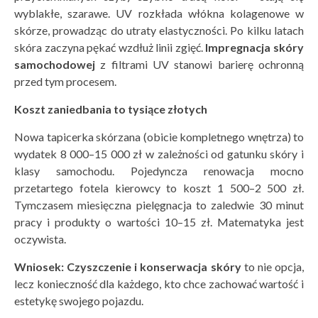
wyblakłe, szarawe. UV rozkłada włókna kolagenowe w
skórze, prowadząc do utraty elastyczności. Po kilku latach
skóra zaczyna pękać wzdłuż linii zgięć.
Impregnacja sk
óry
samochodowej
z filtrami UV stanowi barierę ochronną
przed tym procesem.
Koszt zaniedbania to tysiące złotych
Nowa tapicerka skórzana (obicie kompletnego wnętrza) to
wydatek 8 000–15 000 zł w zależności od gatunku skóry i
klasy samochodu. Pojedyncza renowacja mocno
przetartego fotela kierowcy to koszt 1 500–2 500 zł.
Tymczasem miesięczna pielęgnacja to zaledwie 30 minut
pracy i produkty o wartości 10–15 zł. Matematyka jest
oczywista.
Wniosek:
Czyszczenie i konserwacja sk
ó
ry
to nie opcja,
lecz konieczność dla każdego, kto chce zachować wartość i
estetykę swojego pojazdu.