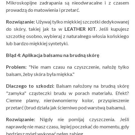
Mikroskopijne zadrapania są nieodwracalne i z czasem
prowadzą do matowienia i przetarć.
Rozwiązanie:
Używaj tylko miękkiej szczotki dedykowanej
do skóry, takiej jak ta w
LEATHER KIT
. Jeśli kupujesz
szczotkę osobno, wybieraj z naturalnego włosia końskiego
lub bardzo miękkiej syntetyki.
Błąd 4: Aplikacja balsamu na brudną sk
órę
Problem:
"Nie mam czasu na czyszczenie, nałożę tylko
balsam, żeby skóra była miękka."
Dlaczego to szkodzi:
Balsam nałożony na brudną skórę
"zamyka" cząsteczki brudu w porach materiału. Efekt?
Ciemne plamy, nierównomierny kolor, przyspieszenie
przetarć (brud działa jak ścierniwo pod warstwą balsamu).
Rozwiązanie:
Nigdy nie pomijaj czyszczenia. Jeśli
naprawdę nie masz czasu, lepiej poczekać do momentu, gdy
będziesz mógł wykonać pełen zabieg.