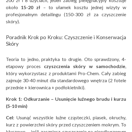
200 zł i 8 użyciach, jeden zabieg pielęgnacyjny kosztuje
około
15-20 zł
– to ułamek kosztu jednej wizyty w
profesjonalnym detailingu (150-300 zł za czyszczenie
skóry).
Poradnik Krok po Kroku: Czyszczenie i Konserwacja
Skóry
Teoria to jedno, praktyka to drugie. Oto sprawdzony, 4-
etapowy proces
czyszczenia sk
óry w samochodzie
,
który wykorzystasz z produktami Pro-Chem. Cały zabieg
zajmuje 30-40 minut dla standardowego wnętrza (2 fotele
przednie + kierownica + podłokietniki).
Krok 1: Odkurzanie – Usunięcie luźnego brudu i kurzu
(5-10 min)
Cel:
Usunąć wszystkie luźne cząsteczki, piasek, okruchy,
kurz z powierzchni skóry przed czyszczeniem mokrym. To
kluczowe – jeśli zaczniesz czyszczenie na nieodkurzonym