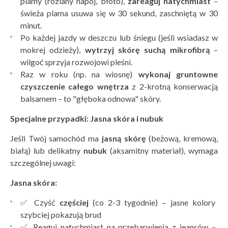
plamy (rozlany napój, błoto),
zareaguj natychmiast
–
świeża plama usuwa się w 30 sekund, zaschniętą w 30
minut.
Po każdej jazdy w deszczu lub śniegu (jeśli wsiadasz w
mokrej odzieży),
wytrzyj sk
órę
suchą mikrofibrą
–
wilgoć sprzyja rozwojowi pleśni.
Raz w roku (np. na wiosnę)
wykonaj gruntowne
czyszczenie całego wnętrza
z 2-krotną konserwacją
balsamem – to "głęboka odnowa" skóry.
Specjalne przypadki: Jasna sk
ó
ra i nubuk
Jeśli Twój samochód ma
jasną sk
órę
(beżową, kremową,
białą) lub delikatny
nubuk
(aksamitny materiał), wymaga
szczególnej uwagi:
Jasna sk
ó
ra:
✅ Czyść
częściej
(co 2-3 tygodnie) – jasne kolory
szybciej pokazują brud
✅ Reaguj natychmiast na przebarwienia z jeansów –