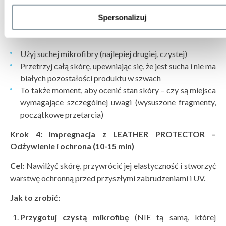
Cel:
Upewnić się, że na powierzchni skóry nie pozostały
żadne resztki środka czyszczącego, brudu ani wilgoci.
Spersonalizuj
Jak to zrobić:
Użyj suchej mikrofibry (najlepiej drugiej, czystej)
Przetrzyj całą skórę, upewniając się, że jest sucha i nie ma
białych pozostałości produktu w szwach
To także moment, aby ocenić stan skóry – czy są miejsca
wymagające szczególnej uwagi (wysuszone fragmenty,
początkowe przetarcia)
Krok 4: Impregnacja z LEATHER PROTECTOR –
Odżywienie i ochrona (10-15 min)
Cel:
Nawilżyć skórę, przywrócić jej elastyczność i stworzyć
warstwę ochronną przed przyszłymi zabrudzeniami i UV.
Jak to zrobić:
Przygotuj czystą mikrofibę
(NIE tą samą, której