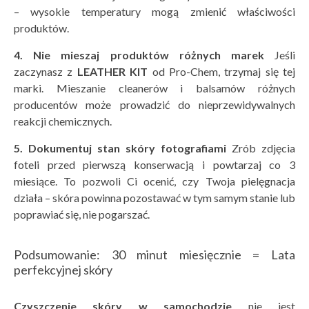
– wysokie temperatury mogą zmienić właściwości
produktów.
4. Nie mieszaj produkt
ów różnych marek
Jeśli
zaczynasz z
LEATHER KIT
od Pro-Chem, trzymaj się tej
marki. Mieszanie cleanerów i balsamów różnych
producentów może prowadzić do nieprzewidywalnych
reakcji chemicznych.
5. Dokumentuj stan sk
óry fotografiami
Zrób zdjęcia
foteli przed pierwszą konserwacją i powtarzaj co 3
miesiące. To pozwoli Ci ocenić, czy Twoja pielęgnacja
działa – skóra powinna pozostawać w tym samym stanie lub
poprawiać się, nie pogarszać.
Podsumowanie: 30 minut miesięcznie = Lata
perfekcyjnej skóry
Czyszczenie sk
óry w samochodzie
nie jest