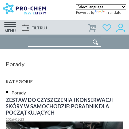
Powered by
Translate
FILTRUJ
FIRMA
WSPÓŁPRACA
KONTAKT
MENU
Porady
KATEGORIE
Porady
ZESTAW DO CZYSZCZENIA I KONSERWACJI
SKÓRY W SAMOCHODZIE: PORADNIK DLA
POCZĄTKUJĄCYCH
2026-01-23