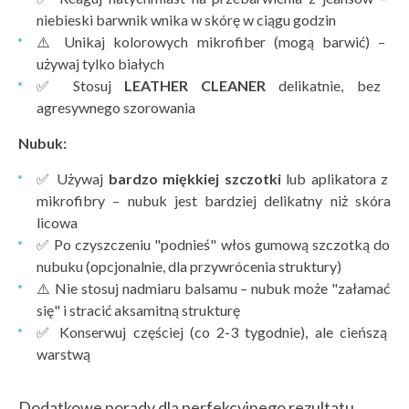
niebieski barwnik wnika w skórę w ciągu godzin
⚠️ Unikaj kolorowych mikrofiber (mogą barwić) –
używaj tylko białych
✅ Stosuj
LEATHER CLEANER
delikatnie, bez
agresywnego szorowania
Nubuk:
✅ Używaj
bardzo miękkiej szczotki
lub aplikatora z
mikrofibry – nubuk jest bardziej delikatny niż skóra
licowa
✅ Po czyszczeniu "podnieś" włos gumową szczotką do
nubuku (opcjonalnie, dla przywrócenia struktury)
⚠️ Nie stosuj nadmiaru balsamu – nubuk może "załamać
się" i stracić aksamitną strukturę
✅ Konserwuj częściej (co 2-3 tygodnie), ale cieńszą
warstwą
Dodatkowe porady dla perfekcyjnego rezultatu