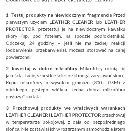
1. Testuj produkty na niewidocznym fragmencie
Przed
pierwszym użyciem
LEATHER CLEANER
lub
LEATHER
PROTECTOR
, przetestuj je na niewidocznym kawałku
skóry (np. pod fotelem, na spodzie podłokietnika).
Odczekaj 24 godziny – jeśli nie ma żadnej reakcji
(odbarwienia, przebarwienia), możesz stosować na całej
powierzchni.
2. Inwestuj w dobre mikrofibry
Mikrofibry różnią się
jakością. Tanie, szorstkie ściereczki mogą zarysować skórę.
Kupuj mikrofibry o wysokim gramażu (300+ GSM) z
miękkiego, gęstego włókna. Jedna dobra mikrofibra
posłuży Ci na lata.
3. Przechowuj produkty we właściwych warunkach
LEATHER CLEANER
i
LEATHER PROTECTOR
przechowuj
w temperaturze pokojowej, z dala od bezpośredniego
słońca. Nie zostawiaj ich w rozgrzanym samochodzie latem