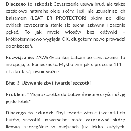
Dlaczego to szkodzi:
Czyszczenie usuwa brud, ale także
częściowo naturalne oleje skóry. Jeśli nie uzupełnisz ich
balsamem (
LEATHER PROTECTOR
), skóra po kilku
cyklach czyszczenia stanie się sucha, sztywna i zacznie
pękać. To jak mycie włosów bez odżywki –
krótkoterminowo wygląda OK, długoterminowo prowadzi
do zniszczeń.
Rozwiązanie:
ZAWSZE aplikuj balsam po czyszczeniu. To
nie opcja, to konieczność. Myśl o tym jak o procesie 1+1 –
oba kroki są równie ważne.
Błą
d 3: Używanie zbyt twardej szczotki
Problem:
"Moja szczotka do butów świetnie czyści, użyję
jej do foteli."
Dlaczego to szkodzi:
Zbyt twarde włosie (szczotki do
butów, szczotki uniwersalne) może
zarysować sk
órę
licową
, szczególnie w miejscach już lekko zużytych.