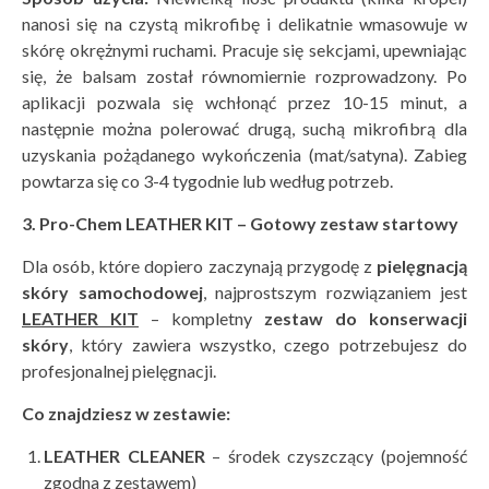
nanosi się na czystą mikrofibę i delikatnie wmasowuje w
skórę okrężnymi ruchami. Pracuje się sekcjami, upewniając
się, że balsam został równomiernie rozprowadzony. Po
aplikacji pozwala się wchłonąć przez 10-15 minut, a
następnie można polerować drugą, suchą mikrofibrą dla
uzyskania pożądanego wykończenia (mat/satyna). Zabieg
powtarza się co 3-4 tygodnie lub według potrzeb.
3. Pro-Chem LEATHER KIT – Gotowy zestaw startowy
Dla osób, które dopiero zaczynają przygodę z
pielęgnacją
sk
óry samochodowej
, najprostszym rozwiązaniem jest
LEATHER KIT
– kompletny
zestaw do konserwacji
sk
ó
ry
, który zawiera wszystko, czego potrzebujesz do
profesjonalnej pielęgnacji.
Co znajdziesz w zestawie:
LEATHER CLEANER
– środek czyszczący (pojemność
zgodna z zestawem)