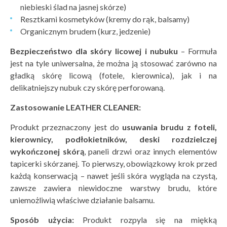
niebieski ślad na jasnej skórze)
Resztkami kosmetyków (kremy do rąk, balsamy)
Organicznym brudem (kurz, jedzenie)
Bezpieczeństwo dla sk
óry licowej i nubuku
– Formuła
jest na tyle uniwersalna, że można ją stosować zarówno na
gładką skórę licową (fotele, kierownica), jak i na
delikatniejszy nubuk czy skórę perforowaną.
Zastosowanie LEATHER CLEANER:
Produkt przeznaczony jest do
usuwania brudu z foteli,
kierownicy, podłokietnik
ów, deski rozdzielczej
wykończonej sk
órą
, paneli drzwi oraz innych elementów
tapicerki skórzanej. To pierwszy, obowiązkowy krok przed
każdą konserwacją – nawet jeśli skóra wygląda na czystą,
zawsze zawiera niewidoczne warstwy brudu, które
uniemożliwią właściwe działanie balsamu.
Spos
ó
b użycia:
Produkt rozpyla się na miękką