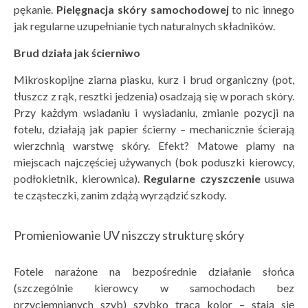
pękanie.
Pielęgnacja sk
óry samochodowej
to nic innego
jak regularne uzupełnianie tych naturalnych składników.
Brud działa jak ścierniwo
Mikroskopijne ziarna piasku, kurz i brud organiczny (pot,
tłuszcz z rąk, resztki jedzenia) osadzają się w porach skóry.
Przy każdym wsiadaniu i wysiadaniu, zmianie pozycji na
fotelu, działają jak papier ścierny – mechanicznie ścierają
wierzchnią warstwę skóry. Efekt? Matowe plamy na
miejscach najczęściej używanych (bok poduszki kierowcy,
podłokietnik, kierownica).
Regularne czyszczenie
usuwa
te cząsteczki, zanim zdążą wyrządzić szkody.
Promieniowanie UV niszczy strukturę skóry
Fotele narażone na bezpośrednie działanie słońca
(szczególnie kierowcy w samochodach bez
przyciemnianych szyb) szybko tracą kolor – stają się