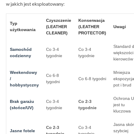
w jakich jest eksploatowany:
Czyszczenie
Konserwacja
Typ
(LEATHER
(LEATHER
Uwagi
użytkowania
CLEANER)
PROTECTOR)
Standard d
Samochód
Co 3-4
Co 3-4
większości
codzienny
tygodnie
tygodnie
kierowców
Weekendowy
Mniejsza
Co 6-8
/
Co 6-8 tygodni
ekspozycj
tygodni
hobbystyczny
pot i brud
Ochrona 
Brak garażu
Co 3-4
Co 2-3
jest tu
(słońce/UV)
tygodnie
tygodnie
kluczowa
Jasna skó
Co 2-3
Co 3-4
Jasne fotele
szybciej
tygodnie
tygodnie