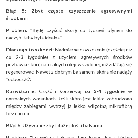
Błąd 5: Zbyt częste czyszczenie agresywnymi
środkami
Problem:
"Będę czyścić skórę co tydzień płynem do
naczyń, żeby była idealna."
Dlaczego to szkodzi:
Nadmierne czyszczenie (częściej niż
co 2-3 tygodnie) z użyciem agresywnych środków
pozbawia skórę naturalnych olejów szybciej, niż zdążają się
regenerować. Nawet z dobrym balsamem, skóra nie nadąży
"odpocząć".
Rozwiązanie:
Czyść i konserwuj
co 3-4 tygodnie
w
normalnych warunkach. Jeśli skóra jest lekko zabrudzona
między zabiegami, wytrzyj ją lekko wilgotną mikrofibrą
bez chemii.
Błą
d 6: Używanie zbyt dużej ilości balsamu
Problem:
"Im więcej balsamu, tym lepiej skóra będzie