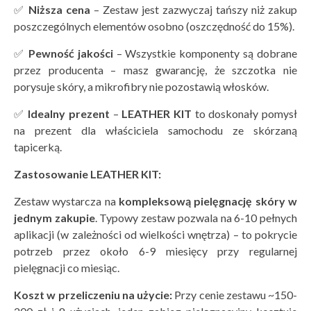
✅
Niższa cena
– Zestaw jest zazwyczaj tańszy niż zakup
poszczególnych elementów osobno (oszczędność do 15%).
✅
Pewność jakości
– Wszystkie komponenty są dobrane
przez producenta – masz gwarancję, że szczotka nie
porysuje skóry, a mikrofibry nie pozostawią włosków.
✅
Idealny prezent
–
LEATHER KIT
to doskonały pomysł
na prezent dla właściciela samochodu ze skórzaną
tapicerką.
Zastosowanie LEATHER KIT:
Zestaw wystarcza na
kompleksową
pielęgnację sk
óry w
jednym zakupie
. Typowy zestaw pozwala na 6-10 pełnych
aplikacji (w zależności od wielkości wnętrza) – to pokrycie
potrzeb przez około 6-9 miesięcy przy regularnej
pielęgnacji co miesiąc.
Koszt w przeliczeniu na użycie:
Przy cenie zestawu ~150-