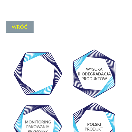
WRÓĆ
WYSOKA
WŁASNE
BIODEGRADACJA
LABORATORIUM
PRODUKTÓW
MONITORING
POLSKI
PAKOWANIA
PRODUKT
PRZESYŁEK