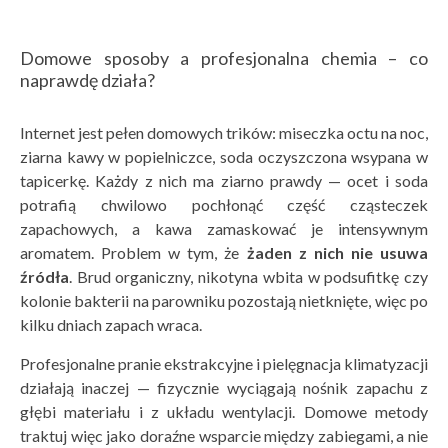
Domowe sposoby a profesjonalna chemia – co
naprawdę działa?
Internet jest pełen domowych trików: miseczka octu na noc,
ziarna kawy w popielniczce, soda oczyszczona wsypana w
tapicerkę. Każdy z nich ma ziarno prawdy — ocet i soda
potrafią chwilowo pochłonąć część cząsteczek
zapachowych, a kawa zamaskować je intensywnym
aromatem. Problem w tym, że
żaden z nich nie usuwa
źr
ódła
. Brud organiczny, nikotyna wbita w podsufitkę czy
kolonie bakterii na parowniku pozostają nietknięte, więc po
kilku dniach zapach wraca.
Profesjonalne pranie ekstrakcyjne i pielęgnacja klimatyzacji
działają inaczej — fizycznie wyciągają nośnik zapachu z
głębi materiału i z układu wentylacji. Domowe metody
traktuj więc jako doraźne wsparcie między zabiegami, a nie