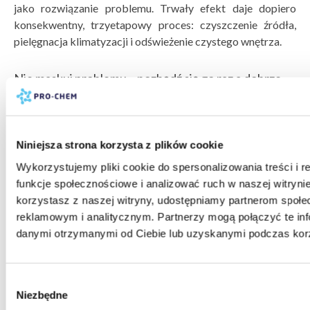
jako rozwiązanie problemu. Trwały efekt daje dopiero
konsekwentny, trzyetapowy proces: czyszczenie źródła,
pielęgnacja klimatyzacji i odświeżenie czystego wnętrza.
Nie maskuj problemu – pozbądź się go raz a dobrze
Sprawdź profesjonalne środki do czyszczenia i odświeżania
wnętrz Pro-Chem i przywróć swojemu autu zapach
Niniejsza strona korzysta z plików cookie
nowości. Trwała świeżość zaczyna się od usunięcia źródła
zapachu, a kończy profesjonalnym odświeżeniem czystego
Wykorzystujemy pliki cookie do spersonalizowania treści i 
wnętrza.
funkcje społecznościowe i analizować ruch w naszej witrynie
korzystasz z naszej witryny, udostępniamy partnerom społ
reklamowym i analitycznym. Partnerzy mogą połączyć te inf
danymi otrzymanymi od Ciebie lub uzyskanymi podczas korzy
Wybór
Niezbędne
zgody