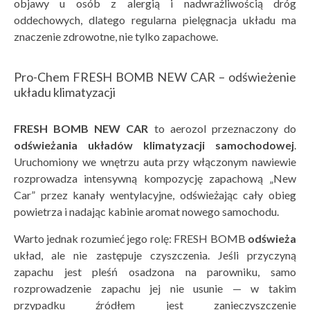
objawy u osób z alergią i nadwrażliwością dróg
oddechowych, dlatego regularna pielęgnacja układu ma
znaczenie zdrowotne, nie tylko zapachowe.
Pro-Chem FRESH BOMB NEW CAR – odświeżenie
układu klimatyzacji
FRESH BOMB NEW CAR
to aerozol przeznaczony do
odświeżania układ
ów klimatyzacji samochodowej
.
Uruchomiony we wnętrzu auta przy włączonym nawiewie
rozprowadza intensywną kompozycję zapachową „New
Car” przez kanały wentylacyjne, odświeżając cały obieg
powietrza i nadając kabinie aromat nowego samochodu.
Warto jednak rozumieć jego rolę:
FRESH BOMB
odświeża
układ, ale nie zastępuje czyszczenia. Jeśli przyczyną
zapachu jest pleśń osadzona na parowniku, samo
rozprowadzenie zapachu jej nie usunie — w takim
przypadku źródłem jest zanieczyszczenie