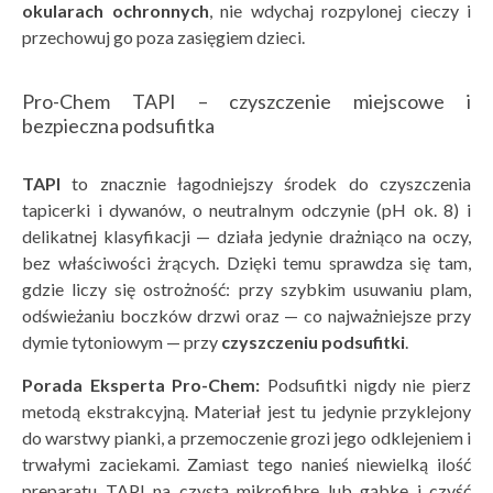
okularach ochronnych
, nie wdychaj rozpylonej cieczy i
przechowuj go poza zasięgiem dzieci.
Pro-Chem TAPI – czyszczenie miejscowe i
bezpieczna podsufitka
TAPI
to znacznie łagodniejszy środek do czyszczenia
tapicerki i dywanów, o neutralnym odczynie (pH ok. 8) i
delikatnej klasyfikacji — działa jedynie drażniąco na oczy,
bez właściwości żrących. Dzięki temu sprawdza się tam,
gdzie liczy się ostrożność: przy szybkim usuwaniu plam,
odświeżaniu boczków drzwi oraz — co najważniejsze przy
dymie tytoniowym — przy
czyszczeniu podsufitki
.
Porada Eksperta Pro-Chem:
Podsufitki nigdy nie pierz
metodą ekstrakcyjną. Materiał jest tu jedynie przyklejony
do warstwy pianki, a przemoczenie grozi jego odklejeniem i
trwałymi zaciekami. Zamiast tego nanieś niewielką ilość
preparatu TAPI na czystą mikrofibrę lub gąbkę i czyść