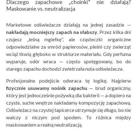
Dlaczego zapachowe „choinki” nie działają?
Maskowanie vs. neutralizacja
Marketowe odświeżacze działają na jednej zasadzie —
nakładają mocniejszy zapach na słabszy
. Przez kilka dni
czujesz „leśną mgiełkę”, ale cząsteczki organiczne
odpowiedzialne za smród papierosów, pleśni czy zwierząt
wciąż tkwią głęboko w strukturze materiału. Gdy perfuma
wyparuje, odór wraca — często spotęgowany, bo do
starego zapachu dochodzi zwietrzała nuta odświeżacza.
Profesjonalne podejście odwraca tę logikę. Najpierw
fizycznie usuwamy nośnik zapachu
— brud organiczny,
który jest jednocześnie pożywką dla bakterii — a dopiero na
czyste, suche wnętrze nakładamy kompozycję zapachową.
Odświeżacz na czystej tapicerce utrzymuje się długo, bo nie
walczy z niczym pod spodem. To różnica między
maskowaniem a realną neutralizacją.