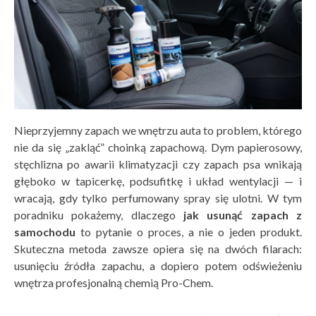
Nieprzyjemny zapach we wnętrzu auta to problem, którego
nie da się „zakląć” choinką zapachową. Dym papierosowy,
stęchlizna po awarii klimatyzacji czy zapach psa wnikają
głęboko w tapicerkę, podsufitkę i układ wentylacji — i
wracają, gdy tylko perfumowany spray się ulotni. W tym
poradniku pokażemy, dlaczego
jak usunąć zapach z
samochodu
to pytanie o proces, a nie o jeden produkt.
Skuteczna metoda zawsze opiera się na dwóch filarach:
usunięciu źródła zapachu, a dopiero potem odświeżeniu
wnętrza profesjonalną chemią Pro-Chem.