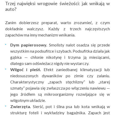
Trzej najwięksi wrogowie świeżości: jak wnikają w
auto?
Zanim dobierzesz preparat, warto zrozumieć, z czym
dokładnie walczysz. Każdy z trzech najczęstszych
zapachów ma inny mechanizm wnikania.
Dym papierosowy.
Smolisty nalot osadza się przede
wszystkim na podsufitce i szybach. Podsufitka działa jak
gąbka — chłonie nikotynę i trzyma ją miesiącami,
dlatego sam odświeżacz nigdy nie wystarczy.
Wilgoć i pleśń.
Efekt zaniedbanej klimatyzacji lub
niedosuszonych dywaników po zimie czy zalaniu.
Charakterystyczny „zapach stęchlizny” lub „starej
szmaty” pojawia się zwłaszcza po włączeniu nawiewu —
jego źródłem są mikroorganizmy rozwijające się w
wilgotnym układzie.
Zwierzę
ta.
Sierść, pot i ślina psa lub kota wnikają w
strukturę foteli i wykładziny bagażnika. Zapach jest