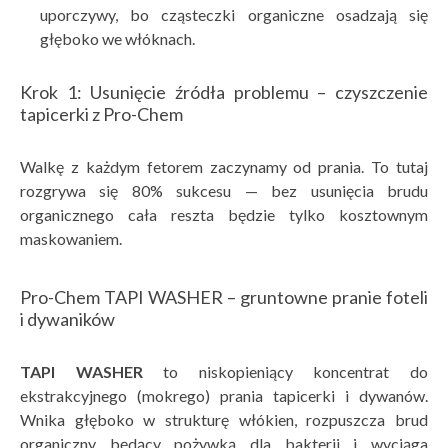
uporczywy, bo cząsteczki organiczne osadzają się
głęboko we włóknach.
Krok 1: Usunięcie źródła problemu – czyszczenie
tapicerki z Pro-Chem
Walkę z każdym fetorem zaczynamy od prania. To tutaj
rozgrywa się 80% sukcesu — bez usunięcia brudu
organicznego cała reszta będzie tylko kosztownym
maskowaniem.
Pro-Chem TAPI WASHER – gruntowne pranie foteli
i dywaników
TAPI WASHER
to niskopieniący koncentrat do
ekstrakcyjnego (mokrego) prania tapicerki i dywanów.
Wnika głęboko w strukturę włókien, rozpuszcza brud
organiczny będący pożywką dla bakterii i wyciąga