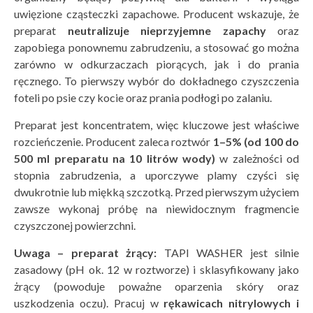
uwięzione cząsteczki zapachowe. Producent wskazuje, że
preparat
neutralizuje nieprzyjemne zapachy
oraz
zapobiega ponownemu zabrudzeniu, a stosować go można
zarówno w odkurzaczach piorących, jak i do prania
ręcznego. To pierwszy wybór do dokładnego czyszczenia
foteli po psie czy kocie oraz prania podłogi po zalaniu.
Preparat jest koncentratem, więc kluczowe jest właściwe
rozcieńczenie. Producent zaleca roztwór
1–5% (od 100 do
500 ml preparatu na 10 litr
ów wody)
w zależności od
stopnia zabrudzenia, a uporczywe plamy czyści się
dwukrotnie lub miękką szczotką. Przed pierwszym użyciem
zawsze wykonaj próbę na niewidocznym fragmencie
czyszczonej powierzchni.
Uwaga – preparat żrący:
TAPI WASHER jest silnie
zasadowy (pH ok. 12 w roztworze) i sklasyfikowany jako
żrący (powoduje poważne oparzenia skóry oraz
uszkodzenia oczu). Pracuj w
rękawicach nitrylowych i