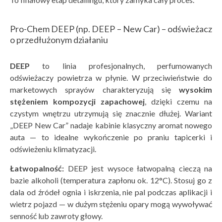
Pro-Chem DEEP (np. DEEP – New Car) – odświeżacz
o przedłużonym działaniu
DEEP
to linia profesjonalnych,
perfumowanych
odświeżaczy powietrza
w płynie. W przeciwieństwie do
marketowych sprayów charakteryzują się
wysokim
stężeniem kompozycji zapachowej
, dzięki czemu na
czystym wnętrzu utrzymują się znacznie dłużej. Wariant
„
DEEP New Car
” nadaje kabinie klasyczny aromat nowego
auta — to idealne wykończenie po praniu tapicerki i
odświeżeniu klimatyzacji.
Łatwopalność:
DEEP jest wysoce łatwopalną cieczą na
bazie alkoholi (temperatura zapłonu ok. 12°C). Stosuj go z
dala od źródeł ognia i iskrzenia, nie pal podczas aplikacji i
wietrz pojazd — w dużym stężeniu opary mogą wywoływać
senność lub zawroty głowy.