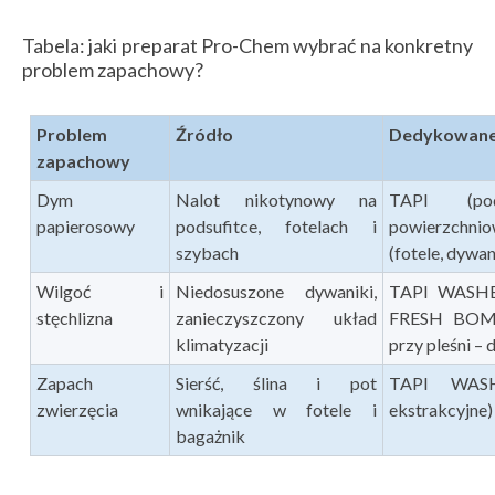
Tabela: jaki preparat Pro-Chem wybrać na konkretny
problem zapachowy?
Problem
Źr
ó
dło
Dedykowane
zapachowy
Dym
Nalot nikotynowy na
TAPI (pods
papierosowy
podsufitce, fotelach i
powierzchn
szybach
(fotele, dywan
Wilgoć i
Niedosuszone dywaniki,
TAPI WASHER
stęchlizna
zanieczyszczony układ
FRESH BOMB 
klimatyzacji
przy pleśni 
Zapach
Sierść, ślina i pot
TAPI WASH
zwierzęcia
wnikające w fotele i
ekstrakcyjne)
bagażnik