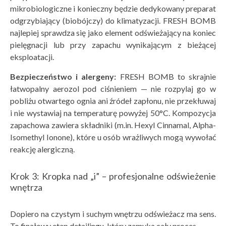
mikrobiologiczne i konieczny będzie dedykowany preparat
odgrzybiający (biobójczy) do klimatyzacji. FRESH BOMB
najlepiej sprawdza się jako element odświeżający na koniec
pielęgnacji lub przy zapachu wynikającym z bieżącej
eksploatacji.
Bezpieczeństwo i alergeny:
FRESH BOMB to skrajnie
łatwopalny aerozol pod ciśnieniem — nie rozpylaj go w
pobliżu otwartego ognia ani źródeł zapłonu, nie przekłuwaj
i nie wystawiaj na temperaturę powyżej 50°C. Kompozycja
zapachowa zawiera składniki (m.in. Hexyl Cinnamal, Alpha-
Isomethyl Ionone), które u osób wrażliwych mogą wywołać
reakcję alergiczną.
Krok 3: Kropka nad „i” – profesjonalne odświeżenie
wnętrza
Dopiero na czystym i suchym wnętrzu odświeżacz ma sens.
To finałowy etap detailingu, który zamyka cały proces.