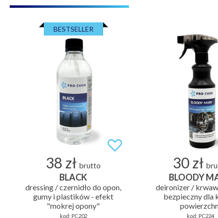
BESTSELLER
38 zł
30 zł
brutto
bru
BLACK
BLOODY M
dressing / czernidło do opon,
deironizer / krwaw
gumy i plastików - efekt
bezpieczny dla 
"mokrej opony"
powierzchn
kod:
PC202
kod:
PC224