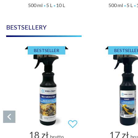
500 ml
5 L
10 L
500 ml
5 L
BESTSELLERY
BESTSELLER
BESTSELLE
18 zł
17 zł
brutto
bru