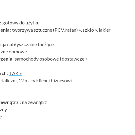
:
gotowy do użytku
enia:
tworzywa sztuczne (PCV, ratan) »
,
szkło »
,
lakier
cja nabłyszczanie bieżące
yczne domowe
zenia:
samochody osobowe i dostawcze »
ych:
TAK »
etaliczni, 12 m-cy klienci biznesowi
ewnątrz :
na zewnątrz
zny
e