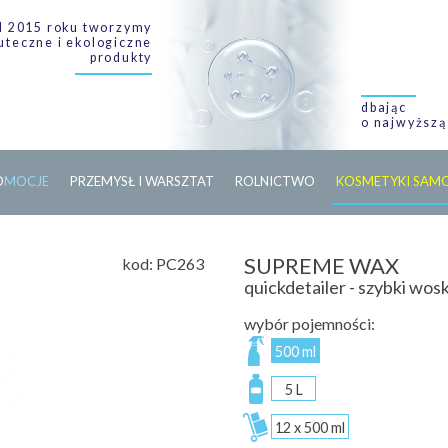
 2015 roku tworzymy
uteczne i ekologiczne
produkty
dbając
o najwyższą
O
M
O
C
J
E
PRZEMYSŁ I WARSZTAT
ROLNICTWO
KOSMETYKI SA
SUPREME WAX
kod:
PC263
quickdetailer - szybki wo
wybór pojemności:
500 ml
5 L
12 x 500 ml