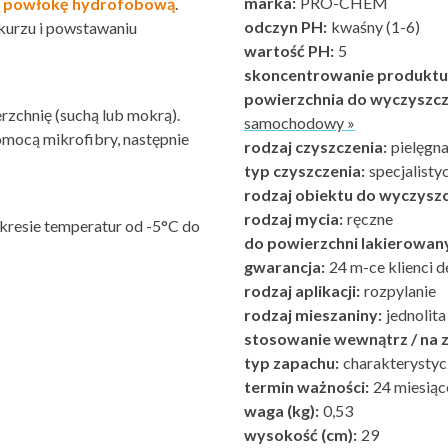
marka:
PRO-CHEM
ą powłokę hydrofobową
.
odczyn PH:
kwaśny (1-6)
 kurzu i powstawaniu
wartość PH:
5
skoncentrowanie produktu
powierzchnia do wyczyszcz
rzchnię (suchą lub mokrą).
samochodowy »
mocą mikrofibry, następnie
rodzaj czyszczenia:
pielęgna
typ czyszczenia:
specjalist
rodzaj obiektu do wyczyszc
rodzaj mycia:
ręczne
kresie temperatur od -5°C do
do powierzchni lakierowan
gwarancja:
24 m-ce klienci d
rodzaj aplikacji:
rozpylanie
rodzaj mieszaniny:
jednolita
stosowanie wewnątrz / na z
typ zapachu:
charakterystyc
termin ważności:
24 miesiąc
waga (kg):
0,53
wysokość (cm):
29