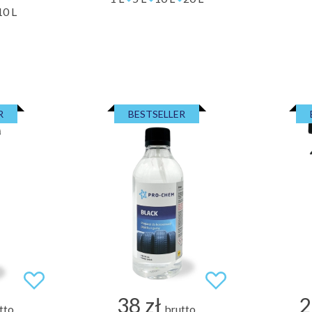
10 L
R
BESTSELLER
38 zł
2
tto
brutto