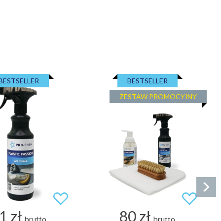
BESTSELLER
BESTSELLER
ZESTAW PROMOCYJNY
1 zł
80 zł
brutto
brutto