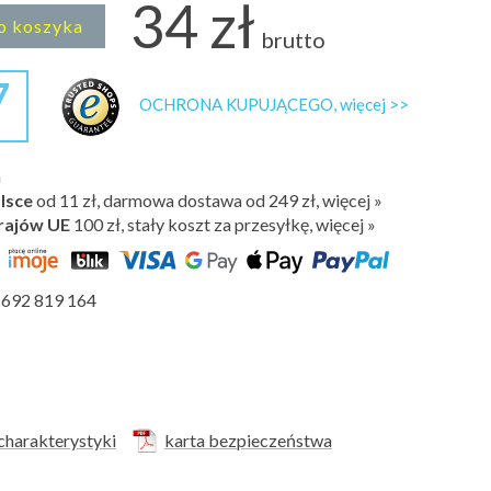
34 zł
o koszyka
brutto
7
OCHRONA KUPUJĄCEGO, więcej >>
h
lsce
od 11 zł, darmowa dostawa od 249 zł, więcej »
rajów UE
100 zł,
stały koszt za przesyłkę, więcej »
692 819 164
charakterystyki
karta bezpieczeństwa