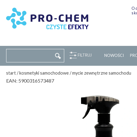
Od
sk
FILTRUJ
NOWOŚCI
P
R
start
/
kosmetyki samochodowe
/
mycie zewnętrzne samochodu
EAN:
5900316573487