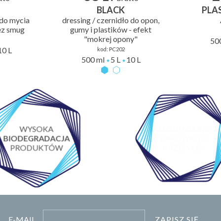
BLACK
PLA
 do mycia
dressing / czernidło do opon,
ez smug
gumy i plastików - efekt
"mokrej opony"
50
10 L
kod:
PC202
500 ml
5 L
10 L
WYSOKA
MONITORING
BIODEGRADACJA
PAKOWANIA
PRODUKTÓW
PRZESYŁEK
ZAPISZ SIĘ
E-MAIL