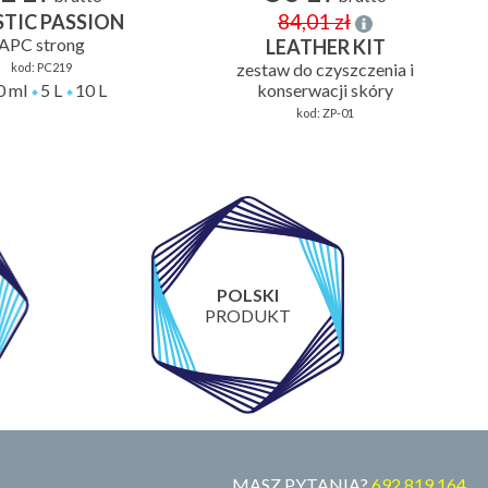
84,01 zł
STIC PASSION
APC strong
LEATHER KIT
zestaw do czyszczenia i
kod:
PC219
0 ml
5 L
10 L
konserwacji skóry
kod:
ZP-01
POLSKI
PRODUKT
MASZ PYTANIA?
692 819 164