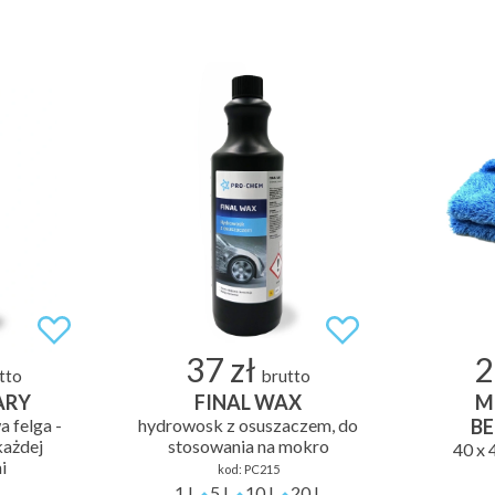
37 zł
2
tto
brutto
ARY
FINAL WAX
M
a felga -
hydrowosk z osuszaczem, do
B
każdej
stosowania na mokro
40 x 
i
kod:
PC215
1 L
5 L
10 L
20 L