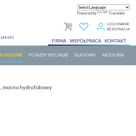
Powered by
Translate
LOGOWANIE
REJESTRACJA
 jakość
FIRMA
WSPÓŁPRACA
KONTAKT
MOCHODOWE
POJAZDY SPECJALNE
DLA DOMU
AKCESORIA
sk, mocno hydrofobowy