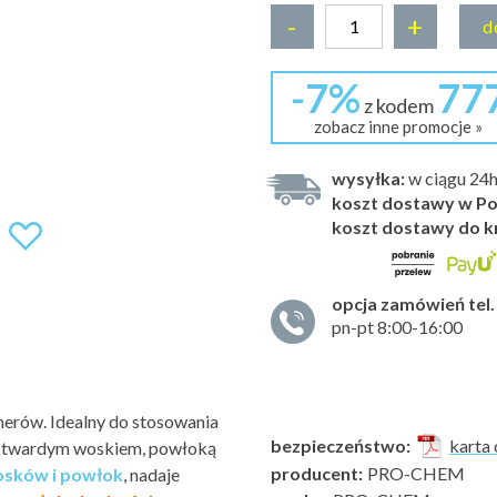
-
+
d
-7%
77
z kodem
zobacz inne promocje »
wysyłka:
w ciągu 24
koszt dostawy w Po
koszt dostawy do k
opcja zamówień tel.
pn-pt 8:00-16:00
imerów. Idealny do stosowania
bezpieczeństwo:
karta 
ch twardym woskiem, powłoką
producent:
PRO-CHEM
osków i powłok
, nadaje