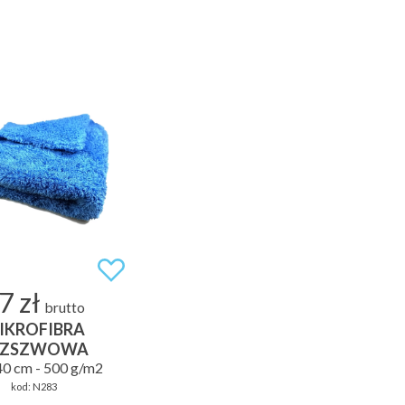
7 zł
brutto
IKROFIBRA
EZSZWOWA
40 cm - 500 g/m2
kod:
N283