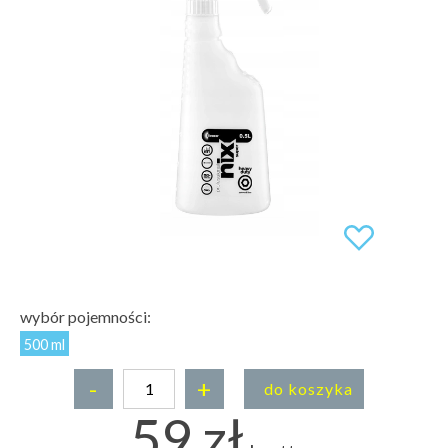
wybór pojemności:
500 ml
-
+
do koszyka
59 zł