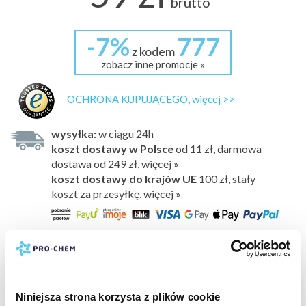
brutto
-7%
777
z kodem
zobacz inne promocje »
OCHRONA KUPUJĄCEGO, więcej >>
wysyłka:
w ciągu 24h
koszt dostawy w Polsce
od 11 zł, darmowa
dostawa od 249 zł, więcej »
koszt dostawy do krajów UE
100 zł,
stały
koszt za przesyłkę, więcej »
opcja zamówień tel.
692 819 164
pn-pt 8:00-16:00
Ręczny opryskiwacz ciśnieniowy z serii Cleaning Line, NIX
SUPER PRO+ HD SOLVENT to opryskiwacz z serii PRO+
Niniejsza strona korzysta z plików cookie