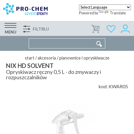
Powered by
Translate
FILTRUJ
FIRMA
WSPÓŁPRACA
KONTAKT
MENU
start
/
akcesoria
/
pianownice i opryskiwacze
NIX HD SOLVENT
Opryskiwacz ręczny 0,5 L - do zmywaczy i
rozpuszczalników
kod:
KWAR05