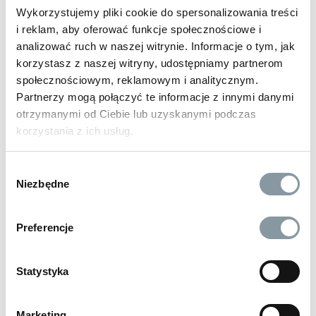
o podwyższonej odporności chemicznej, przeznaczony do
Wykorzystujemy pliki cookie do spersonalizowania treści
aplikacji rozpuszczalników stosowanych m.in.
i reklam, aby oferować funkcje społecznościowe i
w warsztatach mechanicznych, lakierniach, na stacjach
analizować ruch w naszej witrynie. Informacje o tym, jak
paliw. Specjalna konstrukcja pompy zapewnia dłuższą
korzystasz z naszej witryny, udostępniamy partnerom
żywotność. Zbiornik posiada skalę do rozcieńczeń.
pokaż więcej »
społecznościowym, reklamowym i analitycznym.
Partnerzy mogą połączyć te informacje z innymi danymi
Parametry
otrzymanymi od Ciebie lub uzyskanymi podczas
Pojemność: 0,5 L.
korzystania z ich usług.
Wybór
Niezbędne
zgody
pokaż więcej »
Preferencje
BESTSELLERY
Statystyka
BESTSELLER
BESTSELLER
BESTSELLER
Marketing