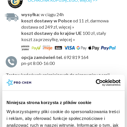
OCHRONA KUPUJĄCEGO, więcej >>
wysyłka:
w ciągu 24h
koszt dostawy w Polsce
od 11 zł, darmowa
dostawa od 249 zł, więcej »
koszt dostawy do krajów UE
100 zł,
stały
koszt za przesyłkę, więcej »
opcja zamówień tel.
692 819 164
pn-pt 8:00-16:00
Zestaw końcówek spieniających do pianownicy z serii
Venus Super Foamer.
Niniejsza strona korzysta z plików cookie
Wykorzystujemy pliki cookie do spersonalizowania treści
pokaż więcej »
i reklam, aby oferować funkcje społecznościowe i
analizować ruch w naszej witrynie. Informacje o tym, jak