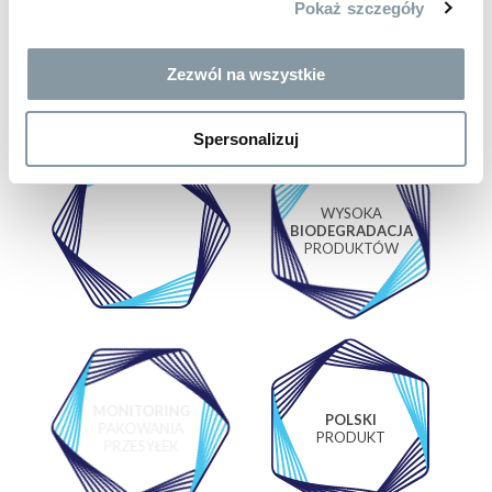
brutto
brutto
bru
Pokaż szczegóły
ER
CZYŚCIWO
CZYŚCIWO
SZCZOTKA LEA
CELULOZOWE
BAWEŁNIANE -
KOLOROWE
Zezwól na wszystkie
Spersonalizuj
WYSOKA
BIODEGRADACJA
PRODUKTÓW
MONITORING
POLSKI
PAKOWANIA
PRODUKT
PRZESYŁEK