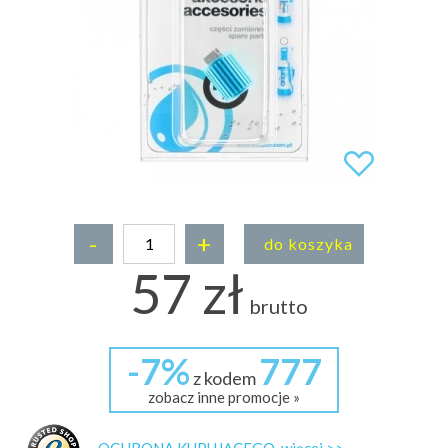
-
+
do koszyka
57 zł
brutto
-7%
777
z kodem
zobacz inne promocje »