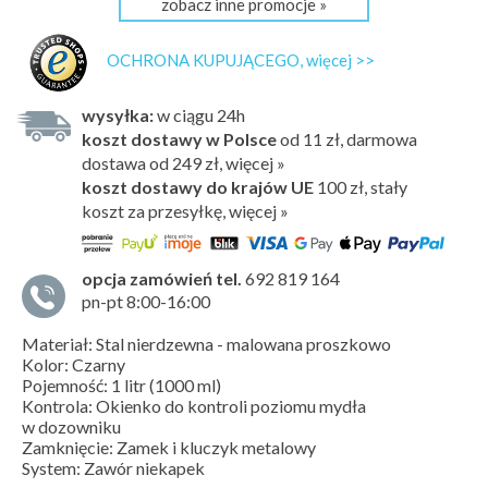
zobacz inne promocje »
OCHRONA KUPUJĄCEGO, więcej >>
wysyłka:
w ciągu 24h
koszt dostawy w Polsce
od 11 zł, darmowa
dostawa od 249 zł, więcej »
koszt dostawy do krajów UE
100 zł,
stały
koszt za przesyłkę, więcej »
opcja zamówień tel.
692 819 164
pn-pt 8:00-16:00
Materiał: Stal nierdzewna - malowana proszkowo
Kolor: Czarny
Pojemność: 1 litr (1000 ml)
Kontrola: Okienko do kontroli poziomu mydła
w dozowniku
Zamknięcie: Zamek i kluczyk metalowy
System: Zawór niekapek