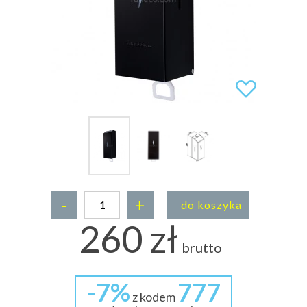
-
+
do koszyka
260 zł
brutto
-7%
777
z kodem