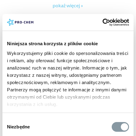
Przycisk: Ergonomiczny
pokaż więcej »
Napełnianie: Z kanistra
Wymiary dozownika: Wysokość 280 mm, szerokość 100
mm, głębokość 100 mm
producent:
PRO-CHEM
Waga dozownika: 1,05 kg
typ zabrudzenia:
pył z klocków hamulcowych »
,
brud
Gwarancja: 2 lata "door-to-door"
drogowy »
,
zabrudzenia atmosferyczne »
,
tłuszcze »
,
oleje i
smary »
,
bakterie, wirusy i grzyby »
,
klej, żywica i smoła »
Niniejsza strona korzysta z plików cookie
powierzchnia do wyczyszczenia:
ręce »
Wykorzystujemy pliki cookie do spersonalizowania treści
rodzaj czyszczenia:
bieżące pielęgnacja odtłuszczanie
i reklam, aby oferować funkcje społecznościowe i
odświeżanie dezynfekcja
pokaż więcej »
analizować ruch w naszej witrynie. Informacje o tym, jak
typ czyszczenia:
domowe
PRODUKTY POWIĄZANE
korzystasz z naszej witryny, udostępniamy partnerom
rodzaj mycia:
ręczne
społecznościowym, reklamowym i analitycznym.
gwarancja:
24 m-ce klienci detaliczni, 12 m-cy klienci
Partnerzy mogą połączyć te informacje z innymi danymi
biznesowi
otrzymanymi od Ciebie lub uzyskanymi podczas
ilość sztuk w opakowaniu:
1
korzystania z ich usług.
Wybór
Niezbędne
zgody