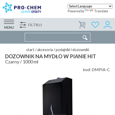
Powered by
Translate
FILTRUJ
FIRMA
WSPÓŁPRACA
KONTAKT
MENU
start
/
akcesoria
/
podajniki i dozowniki
DOZOWNIK NA MYDŁO W PIANIE HIT
Czarny / 1000 ml
kod:
DMPIA-C