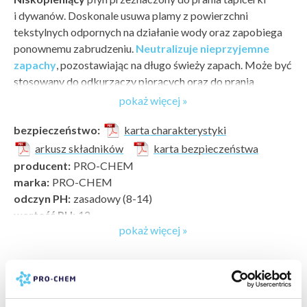
i dywanów. Doskonale usuwa plamy z powierzchni
tekstylnych odpornych na działanie wody oraz zapobiega
ponownemu zabrudzeniu.
Neutralizuje nieprzyjemne
zapachy
, pozostawiając na długo świeży zapach. Może być
stosowany do odkurzaczy piorących oraz do prania
ręcznego.
pokaż więcej »
Sposób użycia
bezpieczeństwo:
karta charakterystyki
arkusz składników
karta bezpieczeństwa
pranie ręczne (metoda pre-spray): nanieść równomiernie
producent:
PRO-CHEM
roztwór preparatu za pomocą atomizera, wyszorować
marka:
PRO-CHEM
szczotką, następnie zebrać brud odkurzaczem piorącym
odczyn PH:
zasadowy (8-14)
lub mokro-sucho, po zakończeniu czyszczenia spryskać
wartość PH:
12
wodą i powtórnie odciągnąć odkurzaczem w celu
pokaż więcej »
typ zabrudzenia:
zabrudzenia bieżące, kurz, plamy po
neutralizacji działania preparatu
żywności i napojach »
pranie odkurzaczem piorącym: należy przestrzegać
powierzchnia do wyczyszczenia:
tapicerka materiałowa
instrukcji obsługi stosowanego urządzenia, uporczywe
»
zabrudzenia czyścić dwukrotnie lub użyć szczotki
rodzaj czyszczenia:
bieżące gruntowne