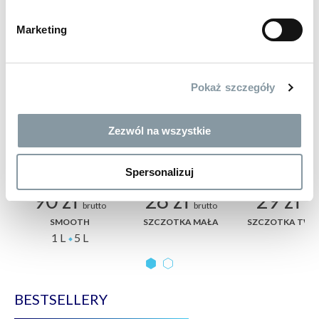
PRODUKTY POWIĄZANE
Marketing
Pokaż szczegóły
Zezwól na wszystkie
Spersonalizuj
90 zł
28 zł
29 zł
brutto
brutto
bru
SMOOTH
SZCZOTKA MAŁA
SZCZOTKA TWA
1 L
5 L
BESTSELLERY