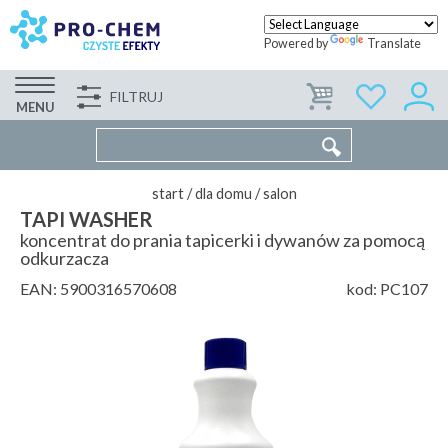
Powered by
Translate
FILTRUJ
FIRMA
WSPÓŁPRACA
KONTAKT
MENU
start
/
dla domu
/
salon
TAPI WASHER
koncentrat do prania tapicerki i dywanów za pomocą
odkurzacza
EAN:
5900316570608
kod:
PC107