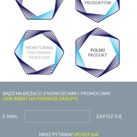
LABORATORIUM
PRODUKTÓW
MONITORING
POLSKI
PAKOWANIA
PRODUKT
PRZESYŁEK
BĄDŹ NA BIEŻĄCO Z NOWOŚCIAMI I PROMOCJAMI
(10% RABAT NA PIERWSZE ZAKUPY)
ZAPISZ SIĘ
E-MAIL
MASZ PYTANIA?
692 819 164