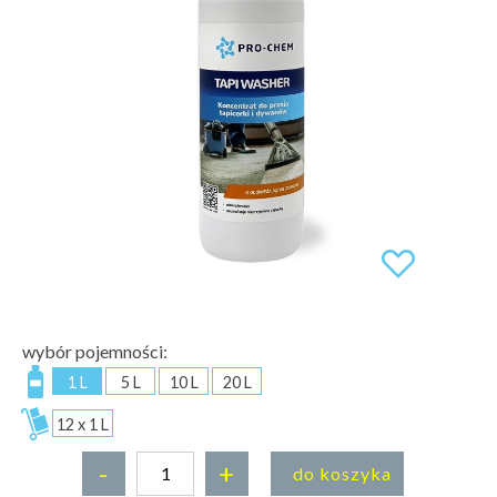
wybór pojemności:
1 L
5 L
10 L
20 L
12 x 1 L
-
+
do koszyka