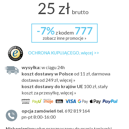
25 zł
brutto
-7%
777
z kodem
zobacz inne promocje »
OCHRONA KUPUJĄCEGO, więcej >>
wysyłka:
w ciągu 24h
koszt dostawy w Polsce
od 11 zł, darmowa
dostawa od 249 zł, więcej »
koszt dostawy do krajów UE
100 zł,
stały
koszt za przesyłkę, więcej »
opcja zamówień tel.
692 819 164
pn-pt 8:00-16:00
Niskopieniący
płyn przeznaczony do prania tapicerki