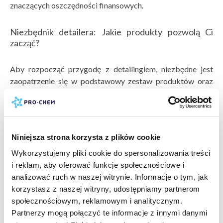
znaczących oszczędności finansowych.
Niezbędnik detailera: Jakie produkty pozwolą Ci
zacząć?
Aby rozpocząć przygodę z detailingiem, niezbędne jest
zaopatrzenie się w podstawowy zestaw produktów oraz
narzędzi, które umożliwią efektywne i bezpieczne
wykonywanie zabiegów pielęgnacyjnych na samochodzie.
Odpowiednio dobrane
kosmetyki do samochodu
i
akcesoria to klucz do uzyskania profesjonalnych wyników
Niniejsza strona korzysta z plików cookie
nawet podczas samodzielnej pracy.
Wykorzystujemy pliki cookie do spersonalizowania treści
Pierwszym krokiem jest zakup odpowiednich środków
i reklam, aby oferować funkcje społecznościowe i
czyszczących, takich jak
piana aktywna z efektem
analizować ruch w naszej witrynie. Informacje o tym, jak
nabłyszczania MOONLIGHT
do mycia karoserii oraz
korzystasz z naszej witryny, udostępniamy partnerom
deironizer do felg BLOODY MARY
, które skutecznie
społecznościowym, reklamowym i analitycznym.
usuwają zabrudzenia oraz zanieczyszczenia metaliczne.
Partnerzy mogą połączyć te informacje z innymi danymi
Produkty te zapewniają solidną podstawę do dalszych