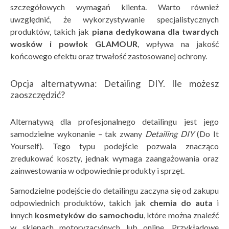
szczegółowych wymagań klienta. Warto również
uwzględnić, że wykorzystywanie specjalistycznych
produktów, takich jak
piana dedykowana dla twardych
wosk
ów i powł
ok GLAMOUR
, wpływa na jakość
końcowego efektu oraz trwałość zastosowanej ochrony.
Opcja alternatywna: Detailing DIY. Ile możesz
zaoszczędzić?
Alternatywą dla profesjonalnego detailingu jest jego
samodzielne wykonanie – tak zwany
Detailing DIY
(Do It
Yourself). Tego typu podejście pozwala znacząco
zredukować koszty, jednak wymaga zaangażowania oraz
zainwestowania w odpowiednie produkty i sprzęt.
Samodzielne podejście do detailingu zaczyna się od zakupu
odpowiednich produktów, takich jak
chemia do auta
i
innych
kosmetyk
ów do samochodu
, które można znaleźć
w sklepach motoryzacyjnych lub online. Przykładowe