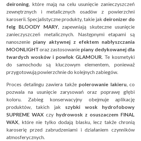
deironing
, które mają na celu usunięcie zanieczyszczeń
zewnętrznych i metalicznych osadów z powierzchni
karoserii. Specjalistyczne produkty, takie jak
deironizer do
felg BLOODY MARY
, zapewniają skuteczne usunięcie
zanieczyszczeń metalicznych. Następnymi etapami są
nanoszenie
piany aktywnej z efektem nabłyszczania
MOONLIGHT
oraz zastosowanie
piany dedykowanej dla
twardych wosk
ów i powł
ok
GLAMOUR
. Te kosmetyki
do samochodu są kluczowym elementem, ponieważ
przygotowują powierzchnie do kolejnych zabiegów.
Proces detalingu zawiera także
polerowanie lakieru
, co
pozwala na usunięcie zarysowań oraz poprawę głębi
koloru. Zabieg konserwacyjny obejmuje aplikację
produktów, takich jak
szybki wosk hydrofobowy
SUPREME WAX
czy
hydrowosk z osuszaczem FINAL
WAX
, które nie tylko dodają blasku, lecz także chronią
karoserię przed zabrudzeniami i działaniem czynników
atmosferycznych.