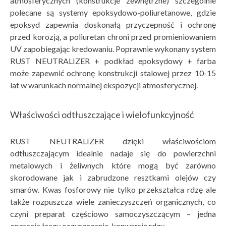
atmosferycznych (konstrukcje zewnętrzne) szczególnie
polecane są systemy epoksydowo-poliuretanowe, gdzie
epoksyd zapewnia doskonałą przyczepność i ochronę
przed korozją, a poliuretan chroni przed promieniowaniem
UV zapobiegając kredowaniu. Poprawnie wykonany system
RUST NEUTRALIZER + podkład epoksydowy + farba
może zapewnić ochronę konstrukcji stalowej przez 10-15
lat w warunkach normalnej ekspozycji atmosferycznej.
Właściwości odtłuszczające i wielofunkcyjność
RUST NEUTRALIZER dzięki właściwościom
odtłuszczającym idealnie nadaje się do powierzchni
metalowych i żeliwnych które mogą być zarówno
skorodowane jak i zabrudzone resztkami olejów czy
smarów. Kwas fosforowy nie tylko przekształca rdzę ale
także rozpuszcza wiele zanieczyszczeń organicznych, co
czyni preparat częściowo samoczyszczącym – jedna
operacja łączy oczyszczanie, konwersję rdzy.