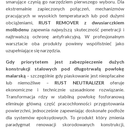
smarujące czynią go narzędziem pierwszego wyboru. Dla
ekstremalnie zapieczonych połączeń, mechanizmów
pracujących w wysokich temperaturach lub pod dużymi
obciążeniami,
RUST REMOVER z dwusiarczkiem
molibdenu
zapewnia najwyższą skuteczność penetracji i
najtrwalszą ochronę antyfrakcyjną. W profesjonalnym
warsztacie oba produkty powinny współistnieć jako
uzupełniające się narzędzia.
Gdy priorytetem jest zabezpieczenie dużych
konstrukcji stalowych pod długotrwałą powłokę
malarską
– szczególnie gdy piaskowanie jest nieopłacalne
lub niemożliwe –
RUST NEUTRALIZER
oferuje
ekonomiczne i technicznie uzasadnione rozwiązanie.
Transformacja rdzy w stabilną powłokę fosforanową
eliminuje główną część pracochłonności przygotowania
powierzchni, jednocześnie zapewniając doskonałe podłoże
dla systemów epoksydowych. To produkt który zmienia
paradygmat renowacji skorodowanych konstrukcji,