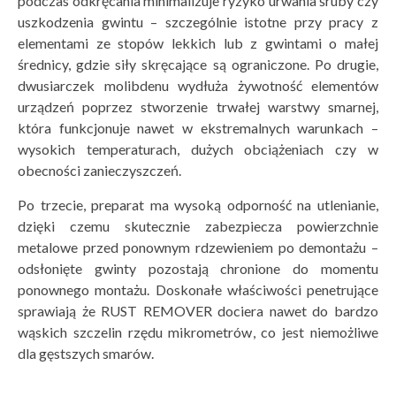
podczas odkręcania minimalizuje ryzyko urwania śruby czy
uszkodzenia gwintu – szczególnie istotne przy pracy z
elementami ze stopów lekkich lub z gwintami o małej
średnicy, gdzie siły skręcające są ograniczone. Po drugie,
dwusiarczek molibdenu wydłuża żywotność elementów
urządzeń poprzez stworzenie trwałej warstwy smarnej,
która funkcjonuje nawet w ekstremalnych warunkach –
wysokich temperaturach, dużych obciążeniach czy w
obecności zanieczyszczeń.
Po trzecie, preparat ma wysoką odporność na utlenianie,
dzięki czemu skutecznie zabezpiecza powierzchnie
metalowe przed ponownym rdzewieniem po demontażu –
odsłonięte gwinty pozostają chronione do momentu
ponownego montażu. Doskonałe właściwości penetrujące
sprawiają że RUST REMOVER dociera nawet do bardzo
wąskich szczelin rzędu mikrometrów, co jest niemożliwe
dla gęstszych smarów.