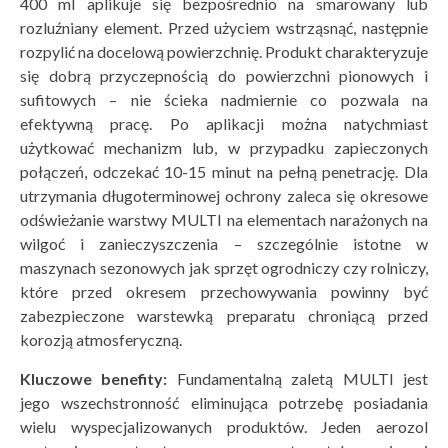
400 ml aplikuje się bezpośrednio na smarowany lub
rozluźniany element. Przed użyciem wstrząsnąć, następnie
rozpylić na docelową powierzchnię. Produkt charakteryzuje
się dobrą przyczepnością do powierzchni pionowych i
sufitowych – nie ścieka nadmiernie co pozwala na
efektywną pracę. Po aplikacji można natychmiast
użytkować mechanizm lub, w przypadku zapieczonych
połączeń, odczekać 10-15 minut na pełną penetrację. Dla
utrzymania długoterminowej ochrony zaleca się okresowe
odświeżanie warstwy MULTI na elementach narażonych na
wilgoć i zanieczyszczenia – szczególnie istotne w
maszynach sezonowych jak sprzęt ogrodniczy czy rolniczy,
które przed okresem przechowywania powinny być
zabezpieczone warstewką preparatu chroniącą przed
korozją atmosferyczną.
Kluczowe benefity:
Fundamentalną zaletą MULTI jest
jego wszechstronność eliminująca potrzebę posiadania
wielu wyspecjalizowanych produktów. Jeden aerozol