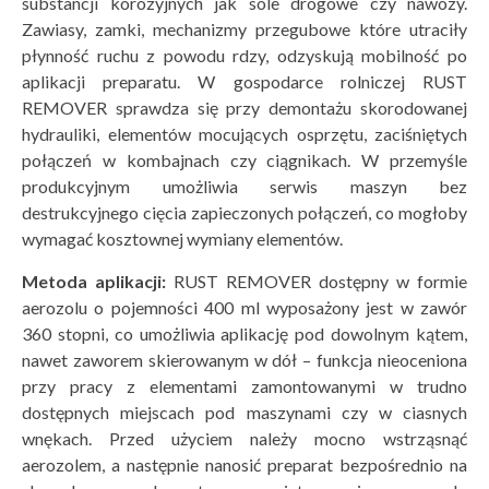
substancji korozyjnych jak sole drogowe czy nawozy.
Zawiasy, zamki, mechanizmy przegubowe które utraciły
płynność ruchu z powodu rdzy, odzyskują mobilność po
aplikacji preparatu. W gospodarce rolniczej RUST
REMOVER sprawdza się przy demontażu skorodowanej
hydrauliki, elementów mocujących osprzętu, zaciśniętych
połączeń w kombajnach czy ciągnikach. W przemyśle
produkcyjnym umożliwia serwis maszyn bez
destrukcyjnego cięcia zapieczonych połączeń, co mogłoby
wymagać kosztownej wymiany elementów.
Metoda aplikacji:
RUST REMOVER dostępny w formie
aerozolu o pojemności 400 ml wyposażony jest w zawór
360 stopni, co umożliwia aplikację pod dowolnym kątem,
nawet zaworem skierowanym w dół – funkcja nieoceniona
przy pracy z elementami zamontowanymi w trudno
dostępnych miejscach pod maszynami czy w ciasnych
wnękach. Przed użyciem należy mocno wstrząsnąć
aerozolem, a następnie nanosić preparat bezpośrednio na