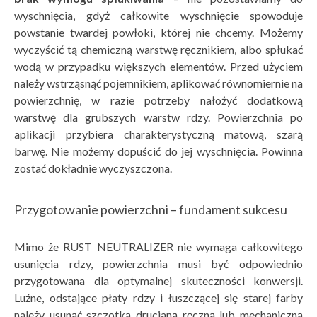
wyschnięcia, gdyż całkowite wyschnięcie spowoduje
powstanie twardej powłoki, której nie chcemy. Możemy
wyczyścić tą chemiczną warstwę ręcznikiem, albo spłukać
wodą w przypadku większych elementów. Przed użyciem
należy wstrząsnąć pojemnikiem, aplikować równomiernie na
powierzchnię, w razie potrzeby nałożyć dodatkową
warstwę dla grubszych warstw rdzy. Powierzchnia po
aplikacji przybiera charakterystyczną matową, szarą
barwę. Nie możemy dopuścić do jej wyschnięcia. Powinna
zostać dokładnie wyczyszczona.
Przygotowanie powierzchni – fundament sukcesu
Mimo że RUST NEUTRALIZER nie wymaga całkowitego
usunięcia rdzy, powierzchnia musi być odpowiednio
przygotowana dla optymalnej skuteczności konwersji.
Luźne, odstające płaty rdzy i łuszczącej się starej farby
należy usunąć szczotką drucianą ręczną lub mechaniczną