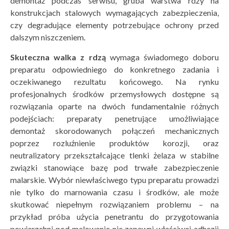
demontaż podczas serwisu, gruba warstwa rdzy na
konstrukcjach stalowych wymagających zabezpieczenia,
czy degradujące elementy potrzebujące ochrony przed
dalszym niszczeniem.
Skuteczna walka z rdzą
wymaga świadomego doboru
preparatu odpowiedniego do konkretnego zadania i
oczekiwanego rezultatu końcowego. Na rynku
profesjonalnych środków przemysłowych dostępne są
rozwiązania oparte na dwóch fundamentalnie różnych
podejściach: preparaty penetrujące umożliwiające
demontaż skorodowanych połączeń mechanicznych
poprzez rozluźnienie produktów korozji, oraz
neutralizatory przekształcające tlenki żelaza w stabilne
związki stanowiące bazę pod trwałe zabezpieczenie
malarskie. Wybór niewłaściwego typu preparatu prowadzi
nie tylko do marnowania czasu i środków, ale może
skutkować niepełnym rozwiązaniem problemu – na
przykład próba użycia penetrantu do przygotowania
powierzchni pod malowanie nie zapewni właściwej adhezji