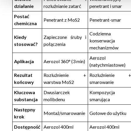
działanie
rozluźnianie zatarć
penetrant i smar
Postać
Penetrant z MoS2
Penetrant-smar
chemiczna
Codzienna
Kiedy
Zapieczone śruby i
konserwacja
stosować?
połączenia
mechanizmów
Aerozol
Aplikacja
Aerozol 360° (3 min)
(natychmiastowe)
Rezultat
Rozluźnienie +
Rozluźnienie 
końcowy
warstwa MoS2
smarowanie
Kluczowa
Dwusiarczek
Kompozycja
substancja
molibdenu
smarująca
Następny
Montaż/smarowanie
Gotowe do użytku
krok
Dostępność
Aerozol 400ml
Aerozol 400ml