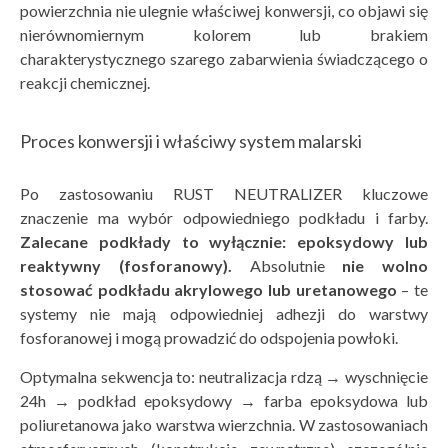
powierzchnia nie ulegnie właściwej konwersji, co objawi się
nierównomiernym kolorem lub brakiem
charakterystycznego szarego zabarwienia świadczącego o
reakcji chemicznej.
Proces konwersji i właściwy system malarski
Po zastosowaniu RUST NEUTRALIZER kluczowe
znaczenie ma wybór odpowiedniego podkładu i farby.
Zalecane podkłady to wyłącznie: epoksydowy lub
reaktywny (fosforanowy).
Absolutnie
nie wolno
stosować podkładu akrylowego lub uretanowego
– te
systemy nie mają odpowiedniej adhezji do warstwy
fosforanowej i mogą prowadzić do odspojenia powłoki.
Optymalna sekwencja to: neutralizacja rdzą → wyschnięcie
24h → podkład epoksydowy → farba epoksydowa lub
poliuretanowa jako warstwa wierzchnia. W zastosowaniach