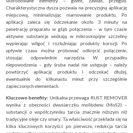
skorodowane elementy – gwint, zawias, przegub.
Charakterystyczna dysza pozwala na precyzyjną aplikację
miejscową, minimalizując marnowanie produktu. Po
aplikacji zaleca się odczekanie około 3 minuty na
penetrację preparatu w głąb połączenia – w tym czasie
aktywne substancje wnikają w mikroskopijne szczeliny
wypierając wilgoć i rozluźniając produkty korozji. Po
upływie czasu można próbować odkręcić połączenie,
stosując odpowiednie narzędzia. W przypadku
niepowodzenia – gdy śruba nadal nie ustępuje – należy
powtórzyć aplikację produktu i odczekać dłużej,
ewentualnie do kilkunastu minut przy szczególnie
zapieczonych elementach.
Kluczowe benefity:
Unikalna przewaga RUST REMOVER
wynika z obecności dwusiarczku molibdenu (MoS2) –
substancji o współczynniku tarcia znacznie niższym niż
tradycyjne oleje czy smary. Ta właściwość przekłada się na
kilka kluczowych korzyści: po pierwsze, redukcja tarcia