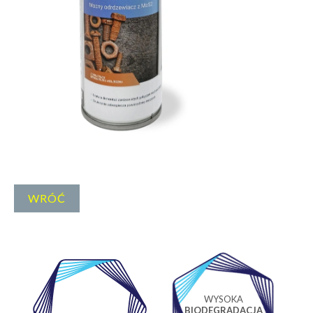
WRÓĆ
WYSOKA
WŁASNE
BIODEGRADACJA