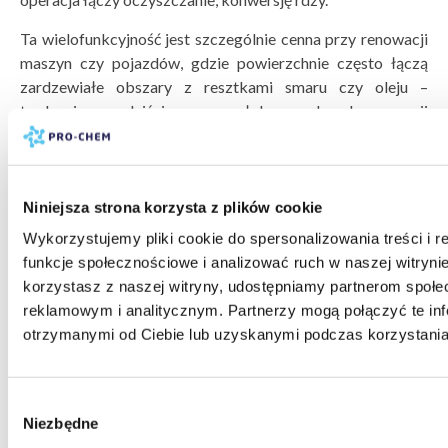
Ta wielofunkcyjność jest szczególnie cenna przy renowacji
maszyn czy pojazdów, gdzie powierzchnie często łączą
zardzewiałe obszary z resztkami smaru czy oleju –
tradycyjne podejście wymagałoby osobnych operacji
odtłuszczania, mechanicznego czyszczenia rdzy i
gruntowania, podczas gdy RUST NEUTRALIZER skraca
proces do dwóch kroków: przygotowanie mechaniczne
(usunięcie luźnej rdzy) i neutralizacja.
Niniejsza strona korzysta z plików cookie
Wykorzystujemy pliki cookie do spersonalizowania treści i 
funkcje społecznościowe i analizować ruch w naszej witrynie
Bezpieczeństwo i środowisko
korzystasz z naszej witryny, udostępniamy partnerom społ
reklamowym i analitycznym. Partnerzy mogą połączyć te in
Kwas fosforowy obecny w RUST NEUTRALIZER wymaga
otrzymanymi od Ciebie lub uzyskanymi podczas korzystania 
przestrzegania podstawowych zasad bezpieczeństwa przy
pracy z substancjami korozyjnymi. Obowiązkowe są
rękawice chemoodporne (nitrylowe lub neoprenowe),
Wybór
okulary ochronne chroniące przed rozpryskami oraz odzież
Niezbędne
zgody
robocza osłaniająca skórę. W przypadku kontaktu z