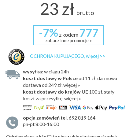
23 zł
brutto
-7%
777
z kodem
zobacz inne promocje »
OCHRONA KUPUJĄCEGO, więcej >>
wysyłka:
w ciągu 24h
koszt dostawy w Polsce
od 11 zł, darmowa
dostawa od 249 zł, więcej »
koszt dostawy do krajów UE
100 zł,
stały
koszt za przesyłkę, więcej »
opcja zamówień tel.
692 819 164
pn-pt 8:00-16:00
Odrdzewiacz z MoS2 to niezwykle skuteczny środek