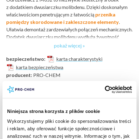
z dodatkiem dwusiarczku molibdenu. Dzięki doskonałym
właściwościom penetrującym z łatwością
przenika
pomiędzy skorodowane i zakleszczone elementy
.
Ułatwia demontaż zardzewiałych połączeń mechanicznych.
Dodatek dwusiarczku molibdenu wydłuża żywotność
elementów urządzeń, dzięki zmniejszeniu tarcia. Ma
pokaż więcej »
wysoką odporność na utlenianie, dzięki czemu skutecznie
bezpieczeństwo:
karta charakterystyki
zabezpiecza powierzchnie metalowe.
karta bezpieczeństwa
Sposób użycia
producent:
PRO-CHEM
Przed użyciem wstrząsnąć, nanosić bezpośrednio na
marka:
PRO-CHEM
skorodowane elementy. Odczekać około 3 min., odkręcić
odczyn PH:
nie dotyczy
połączenie. W przypadku niepowodzenia powtórzyć
typ zabrudzenia:
kamień i rdza »
aplikację produktu.
pokaż więcej »
powierzchnia do wyczyszczenia:
aluminium i inne metale
Niniejsza strona korzysta z plików cookie
»
Przechowywanie / magazynowanie
rodzaj czyszczenia:
odrdzewianie penetracja
Przechowywać z dala od dzieci, w suchym pomieszczeniu,
Wykorzystujemy pliki cookie do spersonalizowania treści
typ czyszczenia:
specjalistyczne
w zakresie temperatur od 5°C do 30°C.
i reklam, aby oferować funkcje społecznościowe i
rodzaj obiektu do wyczyszczenia:
tiry »
,
autobusy »
,
analizować ruch w naszej witrynie. Informacje o tym, jak