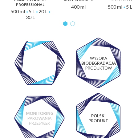
PROFESSIONAL
400 ml
500 ml
5 L
500 ml
5 L
20 L
30 L
WYSOKA
WŁASNE
BIODEGRADACJA
LABORATORIUM
PRODUKTÓW
MONITORING
POLSKI
PAKOWANIA
PRODUKT
PRZESYŁEK