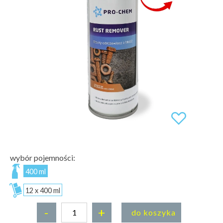
wybór pojemności:
400 ml
12 x 400 ml
-
+
do koszyka