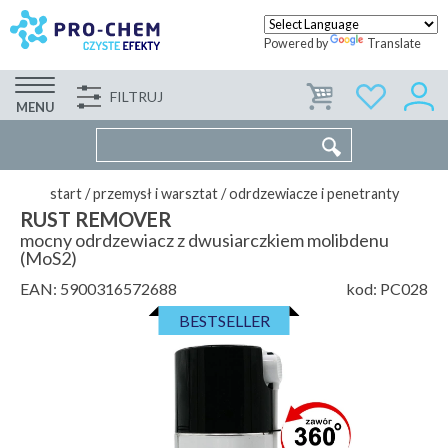
Powered by
Translate
FILTRUJ
FIRMA
WSPÓŁPRACA
KONTAKT
MENU
start
/
przemysł i warsztat
/
odrdzewiacze i penetranty
RUST REMOVER
mocny odrdzewiacz z dwusiarczkiem molibdenu
(MoS2)
EAN:
5900316572688
kod:
PC028
BESTSELLER