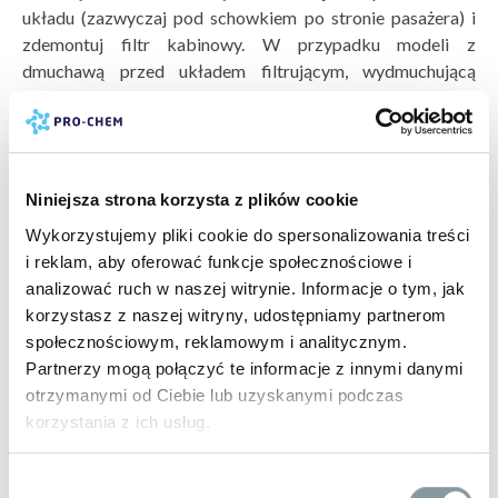
układu (zazwyczaj pod schowkiem po stronie pasażera) i
zdemontuj filtr kabinowy. W przypadku modeli z
dmuchawą przed układem filtrującym, wydmuchującą
powietrze z otworu filtra, należy zamknąć klapkę komory
filtra. Umieść pojemnik pod odpowiednim kątem, kierując
strumień preparatu w stronę wlotu, po czym wciśnij i
zablokuj przycisk aerozolu. Wysiądź z samochodu, zamknij
Niniejsza strona korzysta z plików cookie
drzwi i odczekaj 10 minut. Na koniec usuń pusty pojemnik z
wnętrza pojazdu.
Wykorzystujemy pliki cookie do spersonalizowania treści
i reklam, aby oferować funkcje społecznościowe i
analizować ruch w naszej witrynie. Informacje o tym, jak
Przykładowy plan pracy: Detailing kabiny TIR w 3
korzystasz z naszej witryny, udostępniamy partnerom
godzinach
społecznościowym, reklamowym i analitycznym.
Partnerzy mogą połączyć te informacje z innymi danymi
Dla firm detailingowych i myjni samochodowych
otrzymanymi od Ciebie lub uzyskanymi podczas
oferujących profesjonalne czyszczenie wnętrza ciężarówki,
korzystania z ich usług.
przedstawiamy sprawdzony harmonogram pracy dla jednej
kabiny z kabiną sypialną:
Wybór