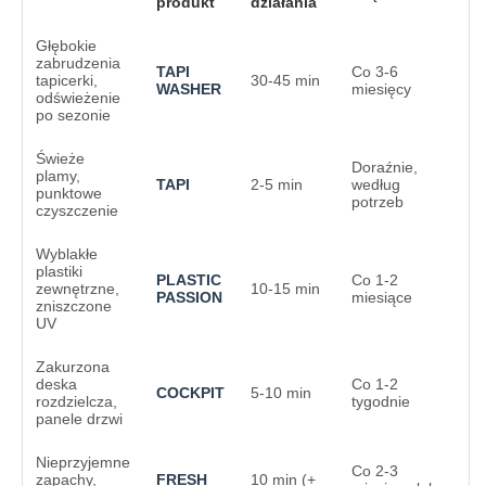
produkt
działania
Głębokie
zabrudzenia
TAPI
Co 3-6
tapicerki,
30-45 min
WASHER
miesięcy
odświeżenie
po sezonie
Świeże
Doraźnie,
plamy,
TAPI
2-5 min
według
punktowe
potrzeb
czyszczenie
Wyblakłe
plastiki
PLASTIC
Co 1-2
zewnętrzne,
10-15 min
PASSION
miesiące
zniszczone
UV
Zakurzona
deska
Co 1-2
COCKPIT
5-10 min
rozdzielcza,
tygodnie
panele drzwi
Nieprzyjemne
Co 2-3
zapachy,
FRESH
10 min (+