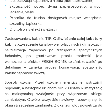
Neutralizacja zapachów u źródła (nie maskowanie!)
Skuteczność wobec dymu papierosowego, wilgoci,
jedzenia, pleśni
Przenika do trudno dostępnych miejsc: wentylacja,
szczeliny, tapicerka
Długotrwały efekt świeżości
Zastosowanie w kabinie TIR:
Odświeżanie całej kubatury
kabiny
, czyszczenie kanałów wentylacyjnych i klimatyzacji,
neutralizacja zapachów po transporcie specyficznych
ładunków, po gruntownym praniu tapicerki (dla
wzmocnienia efektu). FRESH BOMB to „finiszowanie" po
detailingu – zamyka proces konserwacji, zostawiając
kabinę naprawdę świeżą.
Sposób użycia: Przed użyciem energicznie wstrząśnij
pojemnik, a następnie uruchom silnik i ustaw klimatyzację
na maksymalną wydajność przy włączonym obiegu
zamkniętym. Otwórz wszystkie nawiewy i upewnij się, że
okna są szczelnie zamknięte. Zlokalizuj wlot powietrza do