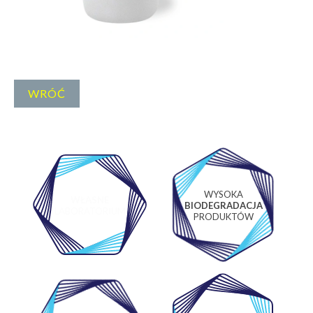
WRÓĆ
WYSOKA
WŁASNE
BIODEGRADACJA
LABORATORIUM
PRODUKTÓW