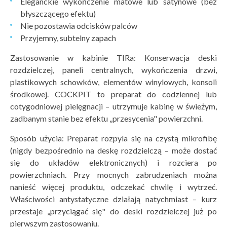
Eleganckie wykończenie matowe lub satynowe (bez
błyszczącego efektu)
Nie pozostawia odcisków palców
Przyjemny, subtelny zapach
Zastosowanie w kabinie TIRa: Konserwacja deski
rozdzielczej, paneli centralnych, wykończenia drzwi,
plastikowych schowków, elementów winylowych, konsoli
środkowej. COCKPIT to preparat do codziennej lub
cotygodniowej pielęgnacji – utrzymuje kabinę w świeżym,
zadbanym stanie bez efektu „przesycenia" powierzchni.
Sposób użycia: Preparat rozpyla się na czystą mikrofibę
(nigdy bezpośrednio na deskę rozdzielczą – może dostać
się do układów elektronicznych) i rozciera po
powierzchniach. Przy mocnych zabrudzeniach można
nanieść więcej produktu, odczekać chwilę i wytrzeć.
Właściwości antystatyczne działają natychmiast – kurz
przestaje „przyciągać się" do deski rozdzielczej już po
pierwszym zastosowaniu.