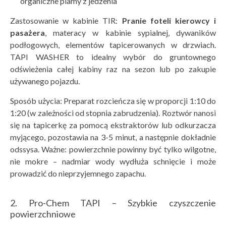
organiczne plamy z jedzenia
Zastosowanie w kabinie TIR:
Pranie foteli kierowcy i
pasażera
, materacy w kabinie sypialnej, dywaników
podłogowych, elementów tapicerowanych w drzwiach.
TAPI WASHER to idealny wybór do gruntownego
odświeżenia całej kabiny raz na sezon lub po zakupie
używanego pojazdu.
Sposób użycia: Preparat rozcieńcza się w proporcji 1:10 do
1:20 (w zależności od stopnia zabrudzenia). Roztwór nanosi
się na tapicerkę za pomocą ekstraktorów lub odkurzacza
myjącego, pozostawia na 3-5 minut, a następnie dokładnie
odssysa. Ważne: powierzchnie powinny być tylko wilgotne,
nie mokre – nadmiar wody wydłuża schnięcie i może
prowadzić do nieprzyjemnego zapachu.
2. Pro-Chem TAPI – Szybkie czyszczenie
powierzchniowe