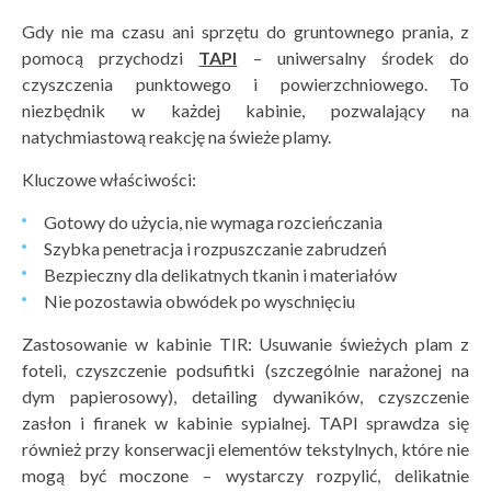
Gdy nie ma czasu ani sprzętu do gruntownego prania, z
pomocą przychodzi
TAPI
– uniwersalny środek do
czyszczenia punktowego i powierzchniowego. To
niezbędnik w każdej kabinie, pozwalający na
natychmiastową reakcję na świeże plamy.
Kluczowe właściwości:
Gotowy do użycia, nie wymaga rozcieńczania
Szybka penetracja i rozpuszczanie zabrudzeń
Bezpieczny dla delikatnych tkanin i materiałów
Nie pozostawia obwódek po wyschnięciu
Zastosowanie w kabinie TIR: Usuwanie świeżych plam z
foteli, czyszczenie podsufitki (szczególnie narażonej na
dym papierosowy), detailing dywaników, czyszczenie
zasłon i firanek w kabinie sypialnej. TAPI sprawdza się
również przy konserwacji elementów tekstylnych, które nie
mogą być moczone – wystarczy rozpylić, delikatnie