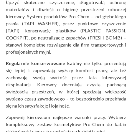
łączyć skuteczne czyszczenie, długotrwałą ochronę
materiałów i dbałość o higienę przestrzeni roboczej
kierowcy. System produktów Pro-Chem – od głębokiego
prania (TAPI WASHER), przez punktowe czyszczenie
(TAPI), konserwację plastików (PLASTIC PASSION,
COCKPIT), po neutralizację zapachów (FRESH BOMB) –
stanowi kompletne rozwiązanie dla firm transportowych i
profesjonalnych myjni.
Regularnie konserwowane kabiny
nie tylko prezentują
się lepiej i zapewniają wyższy komfort pracy, ale też
zachowują swoją wartość przez lata intensywnej
eksploatacji. Kierowcy doceniają czystą, pachnącą
świeżością przestrzeń, w której spędzają większość
swojego czasu zawodowego – to bezpośrednio przekłada
się na ich satysfakcję i lojalność.
Zapewnij kierowcom najlepsze warunki pracy. Wybierz
kompleksowy zestaw kosmetyków Pro-Chem do kabin
ciężarówek i ciesz się czystością na każdej trasie!