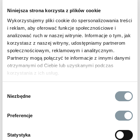
plastiki wewnątrz »
,
tworzywa sztuczne (PCV, ratan) »
Przechowywać z dala od dzieci, w suchym pomieszczeniu,
rodzaj czyszczenia:
gruntowne bieżące
Niniejsza strona korzysta z plików cookie
w zakresie temperatur od 5°C do 30°C.
typ czyszczenia:
specjalistyczne domowe
Wykorzystujemy pliki cookie do spersonalizowania treści
Zalecenia / środki ostrożności
rodzaj obiektu do wyczyszczenia:
gastronomia »
,
i reklam, aby oferować funkcje społecznościowe i
przyczepy kempingowe, kampery, jachty »
,
dom »
,
tiry »
,
analizować ruch w naszej witrynie. Informacje o tym, jak
nie stosować na rozgrzaną powierzchnię
samochody osobowe i dostawcze »
,
hotele »
,
autobusy »
,
korzystasz z naszej witryny, udostępniamy partnerom
nie dopuszczać do zaschnięcia
hale produkcyjne i magazyny »
,
pojazdy specjalne »
społecznościowym, reklamowym i analitycznym.
rodzaj mycia:
ręczne
Partnerzy mogą połączyć te informacje z innymi danymi
do powierzchni lakierowanych:
NIE »
otrzymanymi od Ciebie lub uzyskanymi podczas
gwarancja:
24 m-ce klienci detaliczni, 12 m-cy klienci
korzystania z ich usług.
biznesowi
rodzaj aplikacji:
rozpylanie
Wybór
rodzaj mieszaniny:
jednolita
Niezbędne
zgody
stosowanie wewnątrz / na zewnątrz :
wewnątrz na
zewnątrz
typ zapachu:
odświeżający
Preferencje
termin ważności:
24 miesiące
waga (kg):
0,60
Statystyka
wysokość (cm):
21