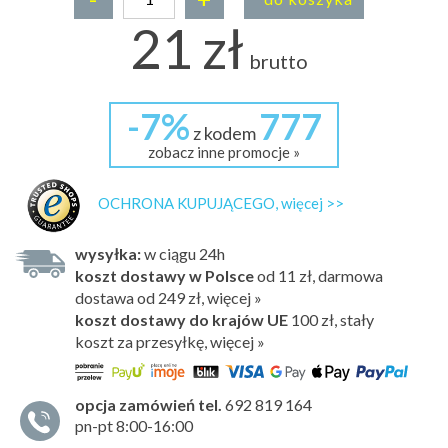
21 zł
brutto
-7%
777
z kodem
zobacz inne promocje »
OCHRONA KUPUJĄCEGO, więcej >>
wysyłka:
w ciągu 24h
koszt dostawy w Polsce
od 11 zł, darmowa
dostawa od 249 zł, więcej »
koszt dostawy do krajów UE
100 zł,
stały
koszt za przesyłkę, więcej »
opcja zamówień tel.
692 819 164
pn-pt 8:00-16:00