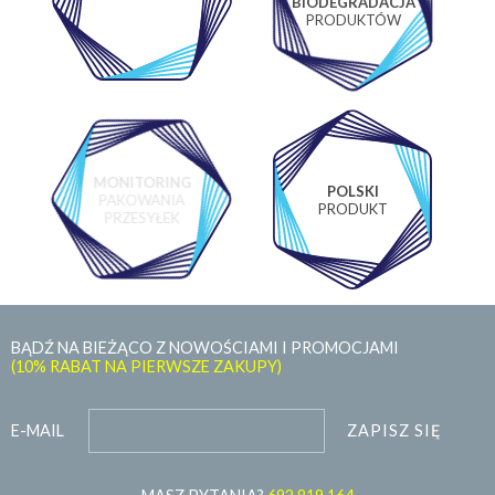
BIODEGRADACJA
LABORATORIUM
PRODUKTÓW
MONITORING
POLSKI
PAKOWANIA
PRODUKT
PRZESYŁEK
BĄDŹ NA BIEŻĄCO Z NOWOŚCIAMI I PROMOCJAMI
(10% RABAT NA PIERWSZE ZAKUPY)
ZAPISZ SIĘ
E-MAIL