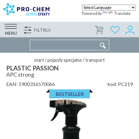
Powered by
Translate
FILTRUJ
FIRMA
WSPÓŁPRACA
KONTAKT
MENU
start
/
pojazdy specjalne
/
transport
PLASTIC PASSION
APC strong
EAN:
5900316570066
kod:
PC219
BESTSELLER