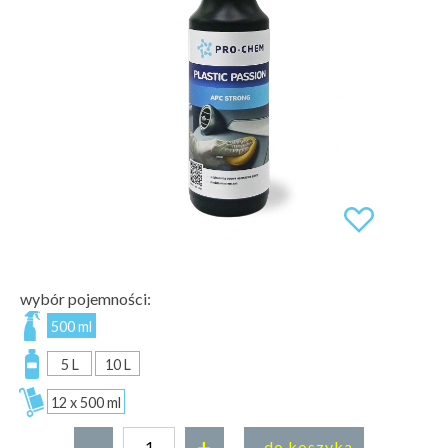
wybór pojemności:
500 ml
5 L
10 L
12 x 500 ml
-
+
do koszyka