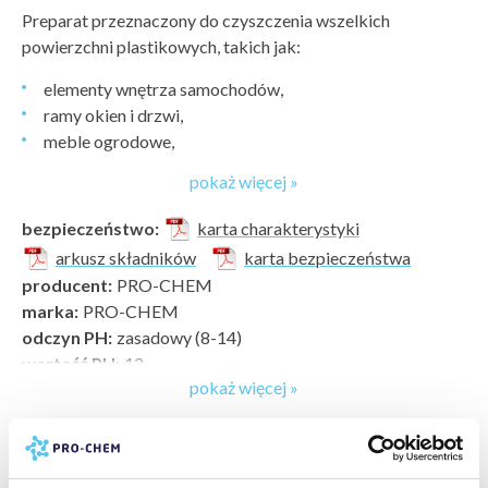
Preparat przeznaczony do czyszczenia wszelkich
powierzchni plastikowych, takich jak:
elementy wnętrza samochodów,
ramy okien i drzwi,
meble ogrodowe,
urządzenia kuchenne,
pokaż więcej »
inne przedmioty wykonane z plastiku.
bezpieczeństwo:
karta charakterystyki
Usuwa nawet stare, uporczywe
arkusz składników
karta bezpieczeństwa
plamy
. Czyści powierzchniowo, nie wymaga szorowania.
producent:
PRO-CHEM
Posiada właściwości antystatyczne, regularnie stosowany
marka:
PRO-CHEM
zapobiega osadzaniu się kurzu i brudu.
odczyn PH:
zasadowy (8-14)
Sposób użycia
wartość PH:
12
Nanieść na czyszczoną powierzchnię, pozostawić na 1-3
pokaż więcej »
typ zabrudzenia:
tłuszcze »
,
zabrudzenia bieżące, kurz,
min., następnie zetrzeć rozpuszczony brud za pomocą
plamy po żywności i napojach »
,
zabrudzenia atmosferyczne
mikrofibry lub gąbki.
»
powierzchnia do wyczyszczenia:
kokpit samochodowy i
Przechowywanie / magazynowanie