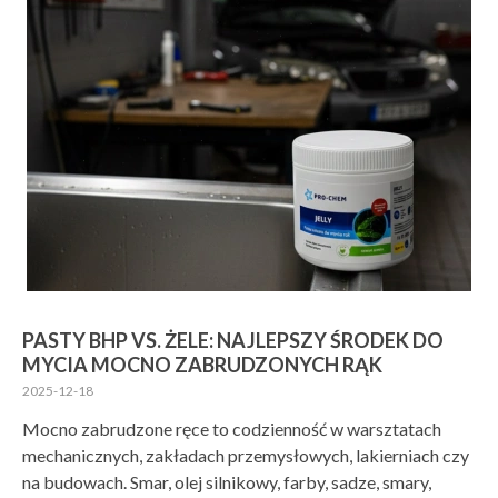
PASTY BHP VS. ŻELE: NAJLEPSZY ŚRODEK DO
MYCIA MOCNO ZABRUDZONYCH RĄK
2025-12-18
Mocno zabrudzone ręce to codzienność w warsztatach
mechanicznych, zakładach przemysłowych, lakierniach czy
na budowach. Smar, olej silnikowy, farby, sadze, smary,