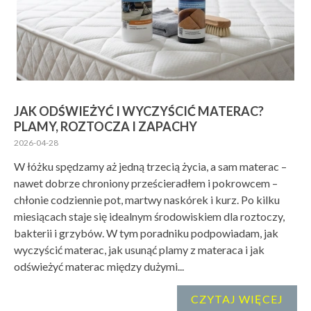
JAK ODŚWIEŻYĆ I WYCZYŚCIĆ MATERAC?
PLAMY, ROZTOCZA I ZAPACHY
2026-04-28
W łóżku spędzamy aż jedną trzecią życia, a sam materac –
nawet dobrze chroniony prześcieradłem i pokrowcem –
chłonie codziennie pot, martwy naskórek i kurz. Po kilku
miesiącach staje się idealnym środowiskiem dla roztoczy,
bakterii i grzybów. W tym poradniku podpowiadam, jak
wyczyścić materac, jak usunąć plamy z materaca i jak
odświeżyć materac między dużymi...
CZYTAJ WIĘCEJ