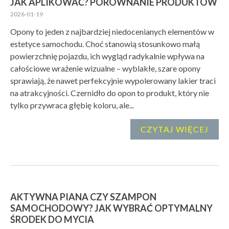
JAK APLIKOWAĆ? PORÓWNANIE PRODUKTÓW
2026-01-19
Opony to jeden z najbardziej niedocenianych elementów w
estetyce samochodu. Choć stanowią stosunkowo małą
powierzchnię pojazdu, ich wygląd radykalnie wpływa na
całościowe wrażenie wizualne – wyblakłe, szare opony
sprawiają, że nawet perfekcyjnie wypolerowany lakier traci
na atrakcyjności. Czernidło do opon to produkt, który nie
tylko przywraca głębię koloru, ale...
CZYTAJ WIĘCEJ
AKTYWNA PIANA CZY SZAMPON
SAMOCHODOWY? JAK WYBRAĆ OPTYMALNY
ŚRODEK DO MYCIA