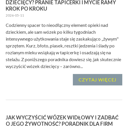
DZIECIĘCY? PRANIE TAPICERKI I MYCIE RAMY
KROK PO KROKU
2026-05-11
Codzienny spacer to nieodłączny element opieki nad
dzieckiem, ale sam wózek po kilku tygodniach
intensywnego użytkowania staje się zaskakująco „żywym"
sprzętem. Kurz, błoto, piasek, resztki jedzenia i ślady po
rozlanym mleku wsiąkają w tapicerkę i osadzają się na
stelażu. Z poniższego poradnika dowiesz się, jak skutecznie
wyczyścić wózek dziecięcy – zarówno...
CZYTAJ WIĘCEJ
JAK WYCZYŚCIĆ WÓZEK WIDŁOWY I ZADBAĆ
O JEGO ŻYWOTNOŚĆ? PORADNIK DLA FIRM