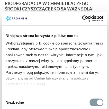
BIODEGRADACJA W CHEMII: DLACZEGO
ŚRODKI CZYSZCZĄCE EKO SĄ WAŻNE DLA
TWOJEJ FIRMY?
2026-02-20
Współczesne przedsiębiorstwa produkcyjne, usługowe i
handlowe stają przed wyzwaniem, które jeszcze dekadę
Niniejsza strona korzysta z plików cookie
temu wydawało się drugorzędne: jak zapewnić najwyższe
Wykorzystujemy pliki cookie do spersonalizowania treści
standardy czystości przemysłowej, jednocześnie
i reklam, aby oferować funkcje społecznościowe i
minimalizując negatywny wpływ na środowisko naturalne?
analizować ruch w naszej witrynie. Informacje o tym, jak
Pytanie to przestało być retoryczne w momencie, gdy Unia
korzystasz z naszej witryny, udostępniamy partnerom
Europejska zaostrzała kolejne dyrektywy dotyczące
społecznościowym, reklamowym i analitycznym.
zanieczyszczenia...
Partnerzy mogą połączyć te informacje z innymi danymi
otrzymanymi od Ciebie lub uzyskanymi podczas
CZYTAJ WIĘCEJ
korzystania z ich usług.
Wybór
Niezbędne
zgody