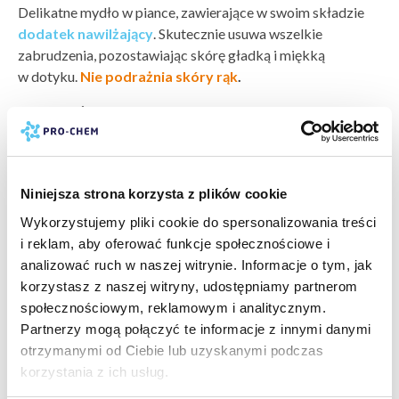
Delikatne mydło w piance, zawierające w swoim składzie
dodatek nawilżający
. Skutecznie usuwa wszelkie
zabrudzenia, pozostawiając skórę gładką i miękką
w dotyku.
Nie podrażnia skóry rąk
.
Sposób użycia
Nanieść niewielką ilość mydła na wilgotne ręce,
pokaż więcej »
rozprowadzić i spłukać.
bezpieczeństwo:
karta charakterystyki
Przechowywanie / magazynowanie
Niniejsza strona korzysta z plików cookie
karta bezpieczeństwa
Przechowywać z dala od dzieci, w suchym pomieszczeniu,
Wykorzystujemy pliki cookie do spersonalizowania treści
producent:
PRO-CHEM
w zakresie temperatur od 5°C do 30°C.
i reklam, aby oferować funkcje społecznościowe i
marka:
EFEKT MOTYLA
analizować ruch w naszej witrynie. Informacje o tym, jak
odczyn PH:
neutralny (7)
korzystasz z naszej witryny, udostępniamy partnerom
wartość PH:
7
społecznościowym, reklamowym i analitycznym.
pokaż więcej »
typ zabrudzenia:
zabrudzenia bieżące, kurz, plamy po
Partnerzy mogą połączyć te informacje z innymi danymi
żywności i napojach »
PRODUKTY POWIĄZANE
otrzymanymi od Ciebie lub uzyskanymi podczas
powierzchnia do wyczyszczenia:
ręce »
korzystania z ich usług.
rodzaj czyszczenia:
bieżące