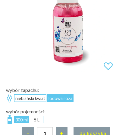
wybór zapachu:
niebiański kwiat
lodowa róża
wybór pojemności:
300 ml
5 L
-
+
do koszyka