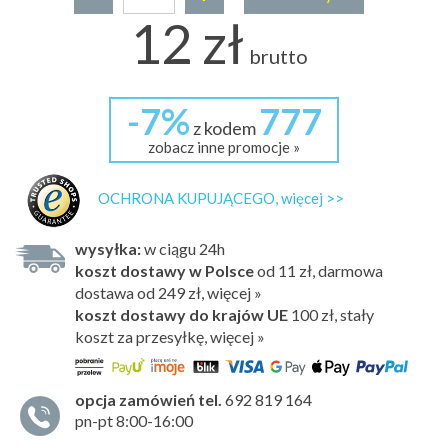
12 zł
brutto
-7%
777
z kodem
zobacz inne promocje »
OCHRONA KUPUJĄCEGO, więcej >>
wysyłka:
w ciągu 24h
koszt dostawy w Polsce
od 11 zł, darmowa
dostawa od 249 zł, więcej »
koszt dostawy do krajów UE
100 zł,
stały
koszt za przesyłkę, więcej »
opcja zamówień tel.
692 819 164
pn-pt 8:00-16:00