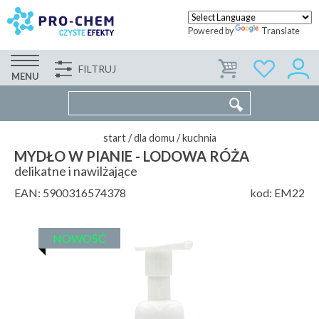
Powered by
Translate
FILTRUJ
FIRMA
WSPÓŁPRACA
KONTAKT
MENU
start
/
dla domu
/
kuchnia
MYDŁO W PIANIE - LODOWA RÓŻA
delikatne i nawilżające
EAN:
5900316574378
kod:
EM22
NOWOŚĆ